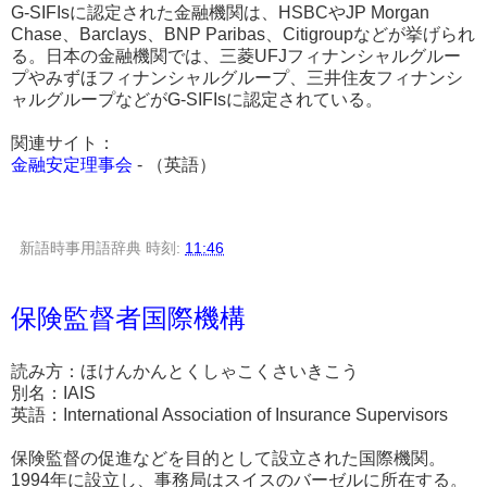
G-SIFIsに認定された金融機関は、HSBCやJP Morgan
Chase、Barclays、BNP Paribas、Citigroupなどが挙げられ
る。日本の金融機関では、三菱UFJフィナンシャルグルー
プやみずほフィナンシャルグループ、三井住友フィナンシ
ャルグループなどがG-SIFIsに認定されている。
関連サイト：
金融安定理事会
- （英語）
新語時事用語辞典
時刻:
11:46
保険監督者国際機構
読み方：ほけんかんとくしゃこくさいきこう
別名：IAIS
英語：International Association of Insurance Supervisors
保険監督の促進などを目的として設立された国際機関。
1994年に設立し、事務局はスイスのバーゼルに所在する。