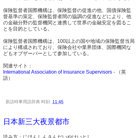
保険監督者国際機構は、保険監督の促進の他、国債保険監
督基準の策定、保険監督者間の協調の促進などにより、他
の金融分野の監督機関と連携して世界の金融安定を図るこ
とを目的としている。
保険監督者国際機構は、100以上の国や地域の保険監督当局
により構成されており、保険会社や業界団体、国際機関な
どもオブザーバーとして参加している。
関連サイト：
International Association of Insurance Supervisors
- （英
語）
新語時事用語辞典
時刻:
11:45
日本新三大夜景都市
読み方：にほんしんさんだいやけいとし