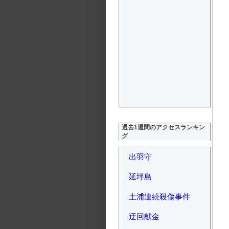
過去1週間のアクセスランキン
グ
出羽守
延坪島
土浦連続殺傷事件
迂回献金