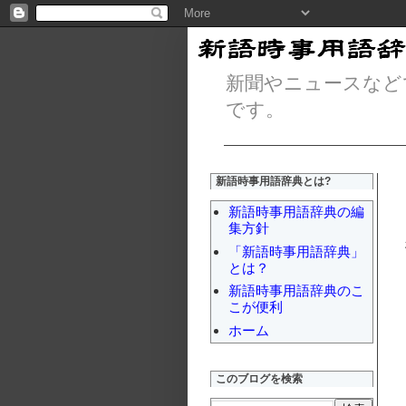
新聞やニュースなど
です。
新語時事用語辞典とは?
新語時事用語辞典の編
集方針
「新語時事用語辞典」
とは？
新語時事用語辞典のこ
こが便利
ホーム
このブログを検索