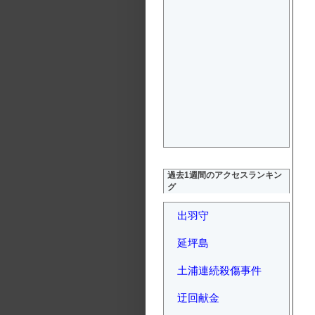
過去1週間のアクセスランキン
グ
出羽守
延坪島
土浦連続殺傷事件
迂回献金