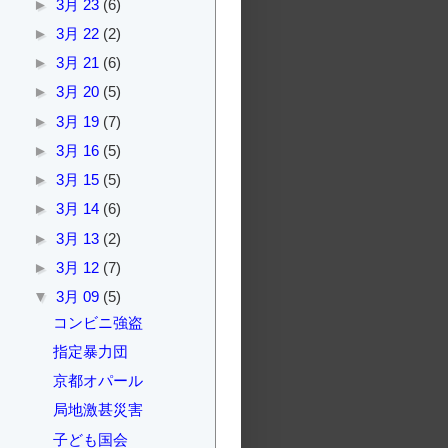
►
3月 23
(6)
►
3月 22
(2)
►
3月 21
(6)
►
3月 20
(5)
►
3月 19
(7)
►
3月 16
(5)
►
3月 15
(5)
►
3月 14
(6)
►
3月 13
(2)
►
3月 12
(7)
▼
3月 09
(5)
コンビニ強盗
指定暴力団
京都オパール
局地激甚災害
子ども国会