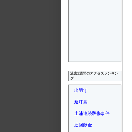
過去1週間のアクセスランキン
グ
出羽守
延坪島
土浦連続殺傷事件
迂回献金