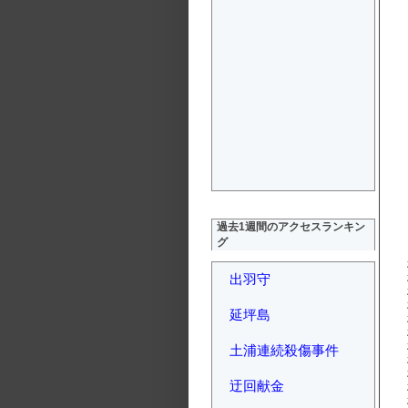
過去1週間のアクセスランキン
グ
出羽守
延坪島
土浦連続殺傷事件
迂回献金