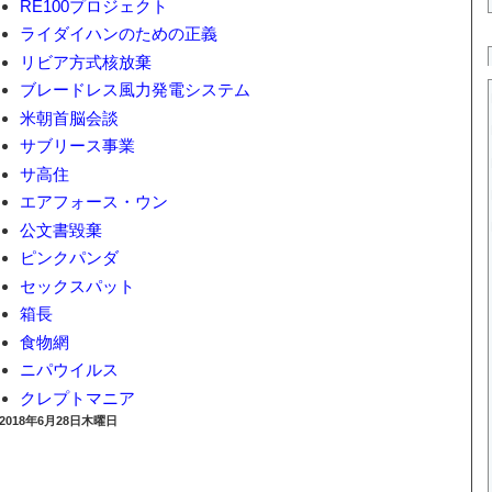
RE100プロジェクト
ライダイハンのための正義
リビア方式核放棄
ブレードレス風力発電システム
米朝首脳会談
サブリース事業
サ高住
エアフォース・ウン
公文書毀棄
ピンクパンダ
セックスパット
箱長
食物網
ニパウイルス
クレプトマニア
2018年6月28日木曜日