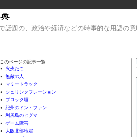
で話題の、政治や経済などの時事的な用語の意
このページの記事一覧
火炎たこ
無敵の人
マミートラック
シュリンクフレーション
ブロック塀
紀州のドン・ファン
利尻島のヒグマ
ゲーム障害
大阪北部地震