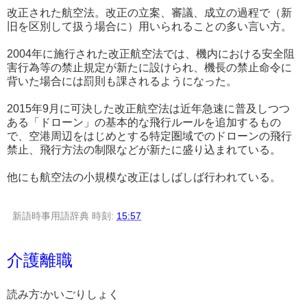
改正された航空法。改正の立案、審議、成立の過程で（新
旧を区別して扱う場合に）用いられることの多い言い方。
2004年に施行された改正航空法では、機内における安全阻
害行為等の禁止規定が新たに設けられ、機長の禁止命令に
背いた場合には罰則も課されるようになった。
2015年9月に可決した改正航空法は近年急速に普及しつつ
ある「ドローン」の基本的な飛行ルールを追加するもの
で、空港周辺をはじめとする特定圏域でのドローンの飛行
禁止、飛行方法の制限などが新たに盛り込まれている。
他にも航空法の小規模な改正はしばしば行われている。
新語時事用語辞典
時刻:
15:57
介護離職
読み方:かいごりしょく