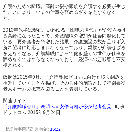
介護のための離職。高齢の親や家族を介護する必要が生じ
たことにより、いまの仕事を辞めるざるをえなくなるこ
と。
2010年代半ば現在、いわゆる「団塊の世代」が介護を要す
る高齢になったことで、介護離職の増加が社会問題化して
いる。要介護者が急増した結果、介護施設の数が足りず入
所希望者に対応しきれなくなっており、親族が介護せざる
をえなくなる。介護離職によって働き盛りの世代が仕事を
辞めなくてはならなくなっており、経済への悪影響も不安
視される。
政府は2015年9月、「介護離職ゼロ」に向けた取り組みを
推進していくことを掲げ、その具体的施策として特別養護
老人ホームの拡充を図ることを表明している。
関連サイト:
「介護離職ゼロ」表明へ＝安倍首相が今夕記者会見
- 時事
ドットコム 2015年9月24日
新語時事用語辞典
時刻:
15:22