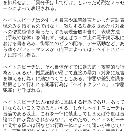
を排斥せよ」「異分子は出て行け」といった苛烈なメッセ
ージによって表現される。
ヘイトスピーチは必ずしも暴言や罵詈雑言といった言語表
現のみを指すものではなく、敵対する対象を貶めたり対象
への憎悪感情を煽ったりする表現全般を含む。表現方法
（手段や媒体）を問わず、例えばウェブ上の電子掲示板に
おける書き込み、街頭でのビラの配布、デモ活動など、あ
らゆるパフォーマンスが（内容によっては）ヘイトスピー
チに該当し得る。
ヘイトスピーチは、それ自体がすでに暴力的・攻撃的な行
為といえるが、憎悪感情が昂じて直接の暴力（対象に危害
を加える行為）に結びつくこともある。憎悪や差別意識を
動機として行われる犯罪行為は「ヘイトクライム」（憎悪
犯罪）と呼ばれる。
ヘイトスピーチは人権侵害に直結する行為であり、あって
はならないことであるといえる。しかしヘイトスピーチも
言論である以上、これを一律に禁止してしまえば今度は言
論の自由が脅かされかねない。そのため、ヘイトスピーチ
に関する扱いは国などの行政主体によって違いが生じてい