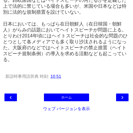
る。西欧諸国などはヘイトスピーチの何たるかを定義した
上で法的に禁じている場合も多いが、米国や日本などは特
別に法的な規制措置を設けていない。
日本においては、もっぱら在日朝鮮人（在日韓国・朝鮮
人）がらみの話題においてヘイトスピーチが問題に上る。
とりわけ2014年頃にはヘイトスピーチは社会的な問題のひ
とつとして各メディアでも多く取り沙汰されるようになっ
た。大阪府のなどではヘイトスピーチの禁止措置（ヘイト
スピーチ規制条例）の導入を求める活動なども起こってい
る。
新語時事用語辞典
時刻:
10:51
‹
›
ホーム
ウェブ バージョンを表示