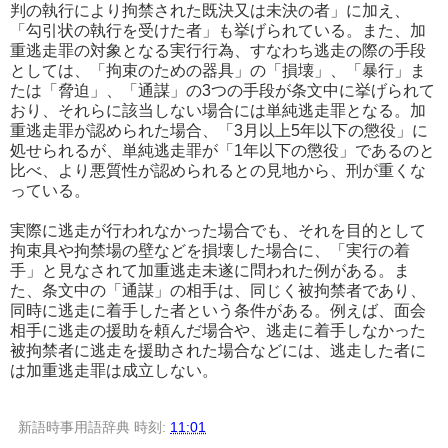
判の執行により拘禁された既決又は未決の者」に加え、
「勾引状の執行を受けた者」も挙げられている。また、加
重逃走罪の対象となる実行行為、すなわち逃走の際の手段
としては、「拘束のための器具」の「損壊」、「暴行」ま
たは「脅迫」、「通謀」の3つの手段が条文中に挙げられて
おり、それらに該当しない場合には単純逃走罪となる。加
重逃走罪が認められた場合、「3月以上5年以下の懲役」に
処せられるが、単純逃走罪が「1年以下の懲役」であるのと
比べ、より悪質性が認められるとの見地から、刑が重くな
っている。
実際に逃走が行われなかった場合でも、それを目的として
拘束具や拘禁場の壁などを損壊した場合に、「実行の着
手」と見なされて加重逃走未遂に問われた例がある。ま
た、条文中の「通謀」の相手は、同じく被拘禁者であり、
同時に逃走に着手した者という条件がある。例えば、面会
相手に逃走の援助を頼んだ場合や、逃走に着手しなかった
被拘禁者に逃走を援助された場合などには、逃走した者に
は加重逃走罪は成立しない。
新語時事用語辞典
時刻:
11:01