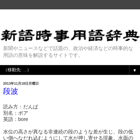
新聞やニュースなどで話題の、政治や経済などの時事的な
用語の意味を解説するサイトです。
▼
2013年11月18日月曜日
段波
読み方：だんぱ
別名：ボア
英語：bore
水位の高さが異なる非連続の段のような差が生じ、段の低
い側へなだれ込むようにして水が押し寄せる現象。水面の