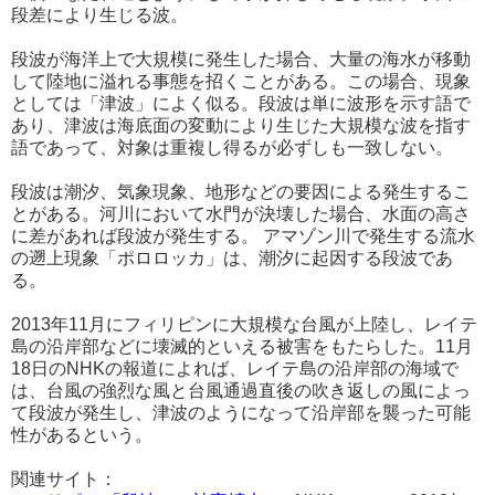
段差により生じる波。
段波が海洋上で大規模に発生した場合、大量の海水が移動
して陸地に溢れる事態を招くことがある。この場合、現象
としては「津波」によく似る。段波は単に波形を示す語で
あり、津波は海底面の変動により生じた大規模な波を指す
語であって、対象は重複し得るが必ずしも一致しない。
段波は潮汐、気象現象、地形などの要因による発生するこ
とがある。河川において水門が決壊した場合、水面の高さ
に差があれば段波が発生する。 アマゾン川で発生する流水
の遡上現象「ポロロッカ」は、潮汐に起因する段波であ
る。
2013年11月にフィリピンに大規模な台風が上陸し、レイテ
島の沿岸部などに壊滅的といえる被害をもたらした。11月
18日のNHKの報道によれば、レイテ島の沿岸部の海域で
は、台風の強烈な風と台風通過直後の吹き返しの風によっ
て段波が発生し、津波のようになって沿岸部を襲った可能
性があるという。
関連サイト：