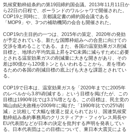
気候変動枠組条約の第19回締約国会議。2013年11月11日か
ら22日の日程で、ポーランドのワルシャワで開催された。
COP19と同時に、京都議定書の締約国会議である
「MOP9」や、3つの補助機関の会合も開催された。
COP19の主目的の一つは、2015年の策定、2020年の発効
が予定されている、新たな国際枠組みへの合意に向けての
交渉を進めることである。また、各国の温室効果ガス削減
目標と、地球の平均気温上昇を2℃未満に減らすために必要
とされる温室効果ガスの削減量に大きな開きがあり、その
差は80億から120億トンともいわれることから、差を埋め
るための各国の削減目標の底上げも大きな課題とされてい
る。
COP19で日本は、温室効果ガスを「2020年までに2005年
のレベルから3.8%削減する」という目標を掲げたが、この
目標は1990年比では3.1%増となる。この目標は、民主党の
鳩山由紀夫政権が2009年に掲げた「1990年比での25%削
減」と比較して大幅な後退と捉えられており、国連気候変
動枠組み条約事務局のクリスティアナ・フィゲレス局長や
EU代表団などが日本の決定を批判する声明を発表してい
る。日本代表団はこの目標について、東日本大震災による