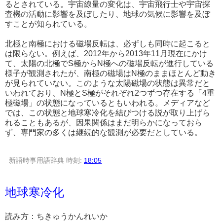
るとされている。宇宙線量の変化は、宇宙飛行士や宇宙探
査機の活動に影響を及ぼしたり、地球の気候に影響を及ぼ
すことが知られている。
北極と南極における磁場反転は、必ずしも同時に起こると
は限らない。例えば、2012年から2013年11月現在にかけ
て、太陽の北極でS極からN極への磁場反転が進行している
様子が観測されたが、南極の磁場はN極のままほとんど動き
が見られていない。このような太陽磁場の状態は異常だと
いわれており、N極とS極がそれぞれ2つずつ存在する「4重
極磁場」の状態になっているともいわれる。メディアなど
では、この状態と地球寒冷化を結びつける説が取り上げら
れることもあるが、因果関係はまだ明らかになっておら
ず、専門家の多くは継続的な観測が必要だとしている。
新語時事用語辞典
時刻:
18:05
地球寒冷化
読み方：ちきゅうかんれいか