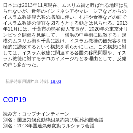
日本には2013年11月現在、ムスリム街と呼ばれる地区は見
られないが、近年のインドネシアやマレーシアなどからの
イスラム教徒観光客の増加に伴い、礼拝や食事などの面で
イスラム教徒の便宜を図ろうとする動きは見られる。2013
年11月には、千葉市の熊谷俊人市長が、2020年の東京オリ
ンピック開催を見越して、「横浜の中華街に匹敵する」規
模のムスリム街を千葉に設け、イスラム教徒の観光客を積
極的に誘致するという構想を明らかにした。この構想に対
しては、イスラム教徒に関連する各国の移民問題や、イス
ラム教徒に対するテロのイメージなどを理由として、反発
の声も多かった。
新語時事用語辞典
時刻:
18:03
COP19
読み方：コップナインティーン
別名：国連気候変動枠組条約第19回締約国会議
別名：2013年国連気候変動ワルシャワ会議