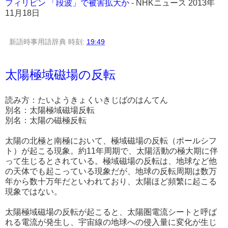
フィリピン 「段波」で被害拡大か
- NHKニュース 2013年
11月18日
新語時事用語辞典
時刻:
19:49
太陽極域磁場の反転
読み方：たいようきょくいきじばのはんてん
別名：太陽極域磁場反転
別名：太陽の磁極反転
太陽の北極と南極において、極域磁場の反転（ポールシフ
ト）が起こる現象。約11年周期で、太陽活動の極大期に伴
って生じるとされている。極域磁場の反転は、地球など他
の天体でも起こっている現象だが、地球の反転周期は数万
年から数十万年だといわれており、太陽ほど頻繁に起こる
現象ではない。
太陽極域磁場の反転が起こると、太陽圏電流シートと呼ば
れる電流が発生し、宇宙線の地球への侵入量に変化が生じ