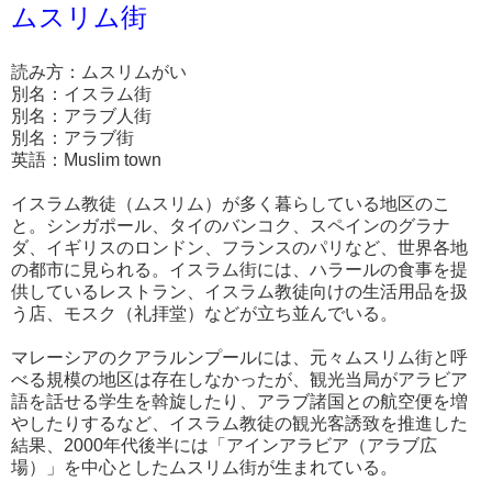
ムスリム街
読み方：ムスリムがい
別名：イスラム街
別名：アラブ人街
別名：アラブ街
英語：Muslim town
イスラム教徒（ムスリム）が多く暮らしている地区のこ
と。シンガポール、タイのバンコク、スペインのグラナ
ダ、イギリスのロンドン、フランスのパリなど、世界各地
の都市に見られる。イスラム街には、ハラールの食事を提
供しているレストラン、イスラム教徒向けの生活用品を扱
う店、モスク（礼拝堂）などが立ち並んでいる。
マレーシアのクアラルンプールには、元々ムスリム街と呼
べる規模の地区は存在しなかったが、観光当局がアラビア
語を話せる学生を斡旋したり、アラブ諸国との航空便を増
やしたりするなど、イスラム教徒の観光客誘致を推進した
結果、2000年代後半には「アインアラビア（アラブ広
場）」を中心としたムスリム街が生まれている。