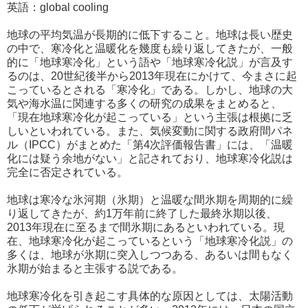
英語：global cooling
地球の平均気温が長期的に低下すること。地球は長い歴史
の中で、寒冷化と温暖化を幾度も繰り返してきたが、一般
的に「地球寒冷化」という語や「地球寒冷化説」が言及す
るのは、20世紀後半から2013年現在にかけて、今まさに起
こっているとされる「寒冷化」である。しかし、地球の大
気や海水温に関連する多くの研究の成果をまとめると、
「現在地球寒冷化が起こっている」という主張は根拠に乏
しいといわれている。また、気候変動に関する政府間パネ
ル（IPCC）がまとめた「第4次評価報告書」には、「温暖
化には疑う余地がない」と記されており、地球寒冷化説は
完全に否定されている。
地球は寒冷な氷河期（氷期）と温暖な間氷期を周期的に繰
り返してきたが、約1万年前に終了した最終氷期以後、
2013年現在に至るまで間氷期にあるといわれている。現
在、地球寒冷化が起こっているという「地球寒冷化説」の
多くは、地球が氷期に突入しつつある、あるいは間もなく
氷期が始まると主張する説である。
地球寒冷化を引き起こす具体的な原因としては、太陽活動