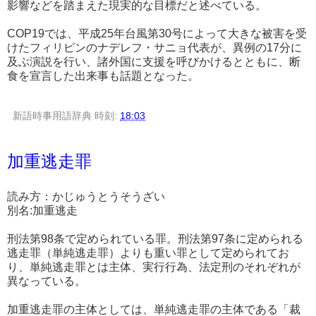
影響などを踏まえた現実的な目標だと述べている。
COP19では、平成25年台風第30号によって大きな被害を受
けたフィリピンのナデレフ・サニョ代表が、異例の17分に
及ぶ演説を行い、諸外国に支援を呼びかけるとともに、断
食を宣言した出来事も話題となった。
新語時事用語辞典
時刻:
18:03
加重逃走罪
読み方：かじゅうとうそうざい
別名:加重逃走
刑法第98条で定められている罪。刑法第97条に定められる
逃走罪（単純逃走罪）よりも重い罪として定められてお
り、単純逃走罪とは主体、実行行為、法定刑のそれぞれが
異なっている。
加重逃走罪の主体としては、単純逃走罪の主体である「裁