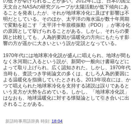
の低下が挙げられることが多い。2012年には、日本の国立
天文台とNASAの研究グループが太陽活動が低下傾向にあ
ることを発表したが、それが地球寒冷化に及ぼす影響は不
明だとしている。そのほか、太平洋の海水温が数十年周期
で変動を起こす「太平洋十年規模振動（PDO）」が寒冷化
の原因として挙げられることがある。しかし、それらの要
因と比較しても、人為的要因が温暖化の方向にもたらす影
響の方が遥かに大きいという説が定説となっている。
1970年代には地球寒冷化説が盛んに唱えられ、地球が間も
なく氷河期に入るという説が、新聞や一般向け書籍などに
よって取り上げられ、広く認知された。しかし、1970年代
当時も、査読つき学術論文の多くは、むしろ人為的要因に
よる温暖化を指摘していたとされる。2013年現在には、か
つて唱えられた地球寒冷化を支持する諸説は誤りであると
いう見方が大勢を占めている。しかし、「地球寒冷化説」
はなおも、地球温暖化に対する懐疑論として引き合いに出
されることがある。
新語時事用語辞典
時刻:
18:04