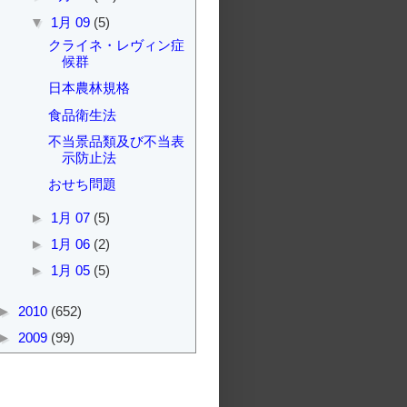
▼
1月 09
(5)
クライネ・レヴィン症
候群
日本農林規格
食品衛生法
不当景品類及び不当表
示防止法
おせち問題
►
1月 07
(5)
►
1月 06
(2)
►
1月 05
(5)
►
2010
(652)
►
2009
(99)