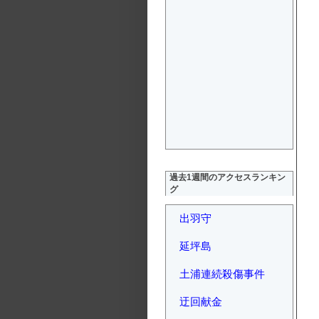
過去1週間のアクセスランキン
グ
出羽守
延坪島
土浦連続殺傷事件
迂回献金