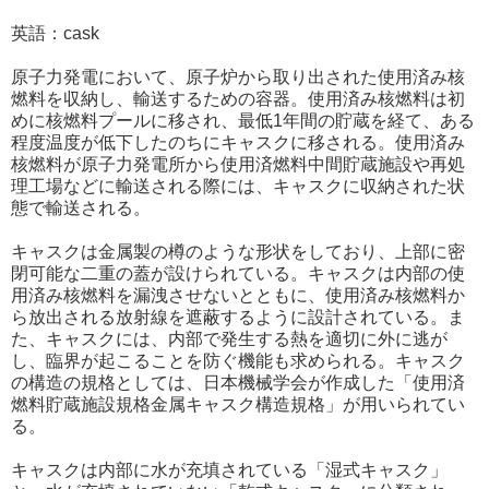
英語：cask
原子力発電において、原子炉から取り出された使用済み核
燃料を収納し、輸送するための容器。使用済み核燃料は初
めに核燃料プールに移され、最低1年間の貯蔵を経て、ある
程度温度が低下したのちにキャスクに移される。使用済み
核燃料が原子力発電所から使用済燃料中間貯蔵施設や再処
理工場などに輸送される際には、キャスクに収納された状
態で輸送される。
キャスクは金属製の樽のような形状をしており、上部に密
閉可能な二重の蓋が設けられている。キャスクは内部の使
用済み核燃料を漏洩させないとともに、使用済み核燃料か
ら放出される放射線を遮蔽するように設計されている。ま
た、キャスクには、内部で発生する熱を適切に外に逃が
し、臨界が起こることを防ぐ機能も求められる。キャスク
の構造の規格としては、日本機械学会が作成した「使用済
燃料貯蔵施設規格金属キャスク構造規格」が用いられてい
る。
キャスクは内部に水が充填されている「湿式キャスク」