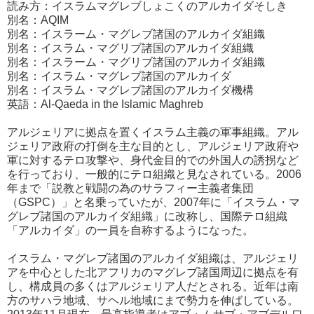
読み方：イスラムマグレブしょこくのアルカイダそしき
別名：AQIM
別名：イスラーム・マグレブ諸国のアルカイダ組織
別名：イスラム・マグリブ諸国のアルカイダ組織
別名：イスラーム・マグリブ諸国のアルカイダ組織
別名：イスラム・マグレブ諸国のアルカイダ
別名：イスラム・マグレブ諸国のアルカイダ機構
英語：Al-Qaeda in the Islamic Maghreb
アルジェリアに拠点を置くイスラム主義の軍事組織。アル
ジェリア政府の打倒を主な目的とし、アルジェリア政府や
軍に対するテロ攻撃や、身代金目的での外国人の誘拐など
を行っており、一般的にテロ組織と見なされている。2006
年まで「説教と戦闘の為のサラフィー主義者集団
（GSPC）」と名乗っていたが、2007年に「イスラム・マ
グレブ諸国のアルカイダ組織」に改称し、国際テロ組織
「アルカイダ」の一員を自称するようになった。
イスラム・マグレブ諸国のアルカイダ組織は、アルジェリ
アを中心とした北アフリカのマグレブ諸国周辺に拠点を有
し、構成員の多くはアルジェリア人だとされる。近年は南
方のサハラ地域、サヘル地域にまで勢力を伸ばしている。