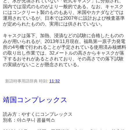
と、水が充填されていない「乾式キャスク」に分類され、
国内では湿式のものがより一般的である。なお、キャスク
にはコンクリート製のものもあり、米国やカナダなどでは
運用されているが、日本では2007年に設計および検査基準
が定められたものの、実用には供されていない。
キャスクは落下、加熱、浸漬などの試験に合格したものの
みが用いられるが、2013年11月現在、福島第一原子力発電
所の4号機で行われることが予定されている使用済み核燃料
の取り出し作業では、32メートルの高さからキャスクが落
下するおそれがあるとされており、その高さでの落下試験
の実績がないことが懸念されている。
新語時事用語辞典
時刻:
11:32
靖国コンプレックス
読み方：やすくにコンプレックス
別名：야스쿠니 콤플렉스