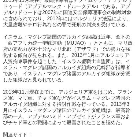
2013年11月現在、最高指導者はアブ・ムサブ・アブデルワ
ドゥード（アブデルマレク・ドルークデル）である。アブ
デルワドゥードは2007年に国連安全保障理事会の制裁対象
に含められており、2012年にはアルジェリア法廷により、
大量虐殺やテロ行為などの罪で死刑の判決を受けている。
イスラム・マグレブ諸国のアルカイダ組織は近年、傘下の
「西アフリカ統一聖戦運動（MUJAO）」とともに、マリ政
府の支配力が不十分なマリ北部（アザワド）での勢力を強
化する傾向が見られる。また、2013年1月にアルジェリア
人質拘束事件を起こした「イスラム聖戦士血盟団」は、イ
スラム・マグレブ諸国のアルカイダ組織の元幹部が指導者
であり、イスラム・マグレブ諸国のアルカイダ組織が分派
した組織だと見られている。
2013年11月現在までに、アルジェリア軍をはじめ、フラン
ス軍、マリ軍、チャド軍などがイスラム・マグレブ諸国の
アルカイダ組織に対する掃討作戦を行っている。2013年3
月にイスラム・マグレブ諸国のアルカイダ組織は、最高幹
部の一人、アブデルハミド・アブゼイドがフランス軍およ
びチャド軍との戦闘によって殺害されたことを認めた。
関連サイト：