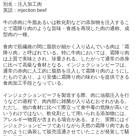
別名：注入加工肉
英語：injection beef
牛の赤肉に牛脂あるいは軟化剤などの添加物を注入するこ
とで霜降り肉のような旨味・食感を再現した肉の通称。成
型肉の一種。
食肉で筋繊維の間に脂肪が細かく入り込んでいる肉は「霜
降り肉」と呼ばれている。特に牛肉においては、霜降り肉
は上質で美味とされ、珍重される。したがって通常の赤身
に比べて高級な食材となる。インジェクションビーフは、
通常の赤肉に人工的に脂肪を注入して霜降り肉のようにし
たものであり、より安価に霜降り肉の味わいを提供できる
食肉加工手段となっている。
インジェクションビーフを製造する際、肉に油脂注入を行
うなどの過程で、肉内部に雑菌が入り込むおそれがある。
ただし、他の食材に比べて際立って食中毒の危険が高いと
いうわけではない。軟化剤として用いられる添加物には、
アレルギー物質が含まれる場合がある。また、実際にはイ
ンジェクションビーフでありながら天然の霜降り肉である
かのように偽装して販売流通させていたことが発覚して騒