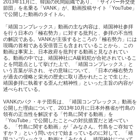
2013年11月に、韓国の民間組織であり、「サイバー外交使
節団」を名乗る「VANK」が、動画投稿サイト「YouTube」
で公開した動画のタイトル。
「靖国コンプレックス」動画の主な内容は、靖国神社参拝
を行う日本の「極右勢力」に対する批判と、参拝の不当性
の解説である。VANKが主張するところの「極右勢力」には
現職の首相である安倍晋三も含まれていることから、この
動画は事実上、日本政府を批判する動画と見なされてい
る。動画の中では、靖国神社にA級戦犯が合祀されているこ
とを問題点として挙げた上で、「靖国コンプレックス」と
いう言葉が示され、その意味について、「日本の極右勢力
が過去の侵略と栄光の歴史に取り憑かれたことで生じた、
靖国参拝に執着する歪んだ精神性」といった主旨の内容が
述べられている。
VANKのパク・キテ団長は、「靖国コンプレックス」動画を
公開した理由について、2013年10月に日本外務省が竹島の
領有の正当性を解説する「竹島に関する動画」を
「YouTube」で公開したことへの対抗措置だと述べてい
る。「竹島に関する動画」が「みなさん、竹島をご存知で
すか？」という問いかけで始まっているのに対して、「靖
国コンプレックス」動画は「みなさん、靖国神社について