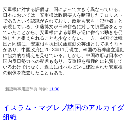
安重根に対する評価は、国によって大きく異なっている。
日本においては、安重根は政府要人を暗殺したテロリスト
であるという認識がされており、政府も安を「犯罪者」と
表現している。伊藤博文が日韓併合に対して慎重論をとっ
ていたことから、安重根による暗殺が逆に併合の動きを促
進したと捉えられることも少なくない。一方、中国では韓
国と同様に、安重根を抗日民族運動の英雄として扱う向き
があり、中国政府は2013年11月現在、韓国の石碑建立運動
に協力的な構えを見せている。しかし、中国政府は日本や
国内反日勢力への配慮もあり、安重根を積極的に礼賛して
いるわけではなく、過去にはハルビンに建設された安重根
の銅像を撤去したこともある。
新語時事用語辞典
時刻:
11:30
イスラム・マグレブ諸国のアルカイダ
組織