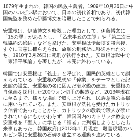
1879年生まれの、韓国の民族主義者。1909年10月26日に中
国のハルビン駅において、日本の初代首相であり、初代韓
国統監を務めた伊藤博文を暗殺したことで知られる。
安重根は、伊藤博文を暗殺した理由として、伊藤博文に
「15の罪」があるとし、「乙未事変の主導」や「第二次日
韓協約の締結」などを挙げた。安重根は伊藤博文殺害後、
すぐに官憲に捕らえられ、旅順の刑務所に移送されたの
ち、1910年3月26日に死刑が執行された。安重根は獄中で
「東洋平和論」を著したが、未完に終わっている。
韓国では安重根は「義士」と呼ばれ、国民的英雄として讃
えられている。安重根の思想や「偉業」をテーマとした記
念館の設立、安重根の名に因んだ潜水艦の建造、安重根の
肖像画を採用した200ウォン切手の製造など、2013年現在
に至るまで、様々な場面で取り上げられ、民族意識の高揚
に用いられている。また、安重根が洗礼を受けたカトリッ
ク信者であったことから、カトリックの教義で殺人が禁止
されているにもかかわらず、韓国国内のカトリック教会が
安重根を「聖人」に準じる「福者」に列福しようとした出
来事もあった。韓国政府は2013年11月現在、殺害現場のハ
ルビン駅に安重根の石碑を建立する運動を進めている。