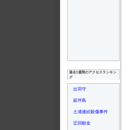
過去1週間のアクセスランキン
グ
出羽守
延坪島
土浦連続殺傷事件
迂回献金