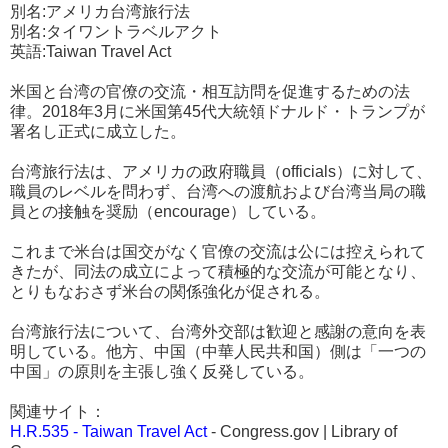
別名:アメリカ台湾旅行法
別名:タイワントラベルアクト
英語:Taiwan Travel Act
米国と台湾の官僚の交流・相互訪問を促進するための法
律。2018年3月に米国第45代大統領ドナルド・トランプが
署名し正式に成立した。
台湾旅行法は、アメリカの政府職員（officials）に対して、
職員のレベルを問わず、台湾への渡航および台湾当局の職
員との接触を奨励（encourage）している。
これまで米台は国交がなく官僚の交流は公には控えられて
きたが、同法の成立によって積極的な交流が可能となり、
とりもなおさず米台の関係強化が促される。
台湾旅行法について、台湾外交部は歓迎と感謝の意向を表
明している。他方、中国（中華人民共和国）側は「一つの
中国」の原則を主張し強く反発している。
関連サイト：
H.R.535 - Taiwan Travel Act
- Congress.gov | Library of