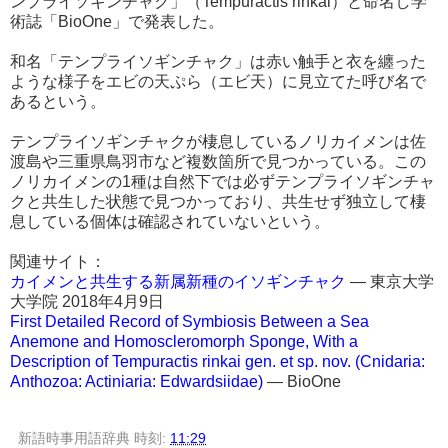
ンプライソギンチャク」（Tempuractis rinkai）と命名し学
術誌「BioOne」で発表した。
和名「テンプライソギンチャク」は赤い触手と衣を纏った
ような様子をエビの天ぷら（エビ天）に見立てた呼び名で
あるという。
テンプライソギンチャクが棲息しているノリカイメンは佐
渡島や三重県鳥羽市など複数箇所で見つかっている。この
ノリカイメンの1種は自然下では必ずテンプライソギンチャ
クと共生した状態で見つかっており、共生せず独立して棲
息している個体は確認されていないという。
関連サイト：
カイメンと共生する新属新種のイソギンチャク
― 東京大学
大学院 2018年4月9日
First Detailed Record of Symbiosis Between a Sea
Anemone and Homoscleromorph Sponge, With a
Description of Tempuractis rinkai gen. et sp. nov. (Cnidaria:
Anthozoa: Actiniaria: Edwardsiidae)
― BioOne
新語時事用語辞典
時刻:
11:29