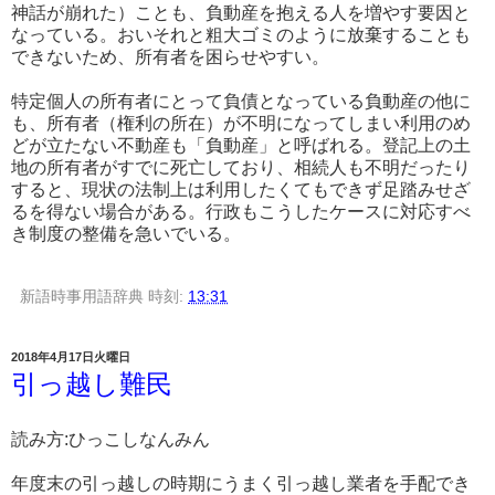
神話が崩れた）ことも、負動産を抱える人を増やす要因と
なっている。おいそれと粗大ゴミのように放棄することも
できないため、所有者を困らせやすい。
特定個人の所有者にとって負債となっている負動産の他に
も、所有者（権利の所在）が不明になってしまい利用のめ
どが立たない不動産も「負動産」と呼ばれる。登記上の土
地の所有者がすでに死亡しており、相続人も不明だったり
すると、現状の法制上は利用したくてもできず足踏みせざ
るを得ない場合がある。行政もこうしたケースに対応すべ
き制度の整備を急いでいる。
新語時事用語辞典
時刻:
13:31
2018年4月17日火曜日
引っ越し難民
読み方:ひっこしなんみん
年度末の引っ越しの時期にうまく引っ越し業者を手配でき