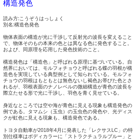
構造発色
読み方:こうぞうはっしょく
別名:構造色発色
物体表面の構造が光に干渉して反射光の波長を変えること
で、物体そのもの本来の色とは異なる色に発色すること。
および、同原理を応用した発色技術のこと。
構造発色は「構造色」と呼ばれる原理に基づいている。自
然界においては、モルフォチョウと呼ばれる蝶の羽根が構
造色を実現している典型例として知られている。モルフォ
チョウの羽根はもともとは無色ないし褐色お帯びた色とさ
れるが、羽根表面のナノレベルの微細構造が青色の波長を
際立たせる形で光に干渉し、羽色を青く見せている。
身近なところでは空や海が青色に見える現象も構造発色の
例である。タマムシ（玉虫）の玉虫色の発色や、光ディス
クが虹色に見える現象も、構造発色である。
トヨタ自動車が2018年4月に発表した「レクサスLC」の特
別仕様車はボディカラーに「
ストラクチュラルブルー
」と