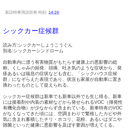
新語時事用語辞典
時刻:
14:24
シックカー症候群
読み方:シックカーしょうこうぐん
別名:シックカーシンドローム
自動車内に漂う有害物質がもたらす健康上の悪影響の総
称。くしゃみの頻発、頭痛、吐き気のような症状から、発
疹あるいは喘息の症状なども含む。「シックハウス症候
群」になぞらえた表現であり、状況も家屋が自動車に置き
換わったものとして捉えられる。
シックカー症候群は新車でも新車以外でも生じ得る。新車
には接着剤や内装の素材などから発せられるVOC（揮発性
有機化合物）が少なからず含まれている。新車特有のVOC
がなくなってきた頃には、空調まわりで繁殖したカビや外
気に含まれ蓄積したチリ・ホコリ、花粉、あるいはダニや
雑菌といった健康に悪影響を及ぼす要因が増えてくる。