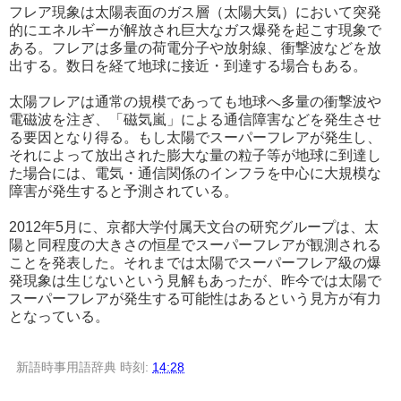
フレア現象は太陽表面のガス層（太陽大気）において突発
的にエネルギーが解放され巨大なガス爆発を起こす現象で
ある。フレアは多量の荷電分子や放射線、衝撃波などを放
出する。数日を経て地球に接近・到達する場合もある。
太陽フレアは通常の規模であっても地球へ多量の衝撃波や
電磁波を注ぎ、「磁気嵐」による通信障害などを発生させ
る要因となり得る。もし太陽でスーパーフレアが発生し、
それによって放出された膨大な量の粒子等が地球に到達し
た場合には、電気・通信関係のインフラを中心に大規模な
障害が発生すると予測されている。
2012年5月に、京都大学付属天文台の研究グループは、太
陽と同程度の大きさの恒星でスーパーフレアが観測される
ことを発表した。それまでは太陽でスーパーフレア級の爆
発現象は生じないという見解もあったが、昨今では太陽で
スーパーフレアが発生する可能性はあるという見方が有力
となっている。
新語時事用語辞典
時刻:
14:28