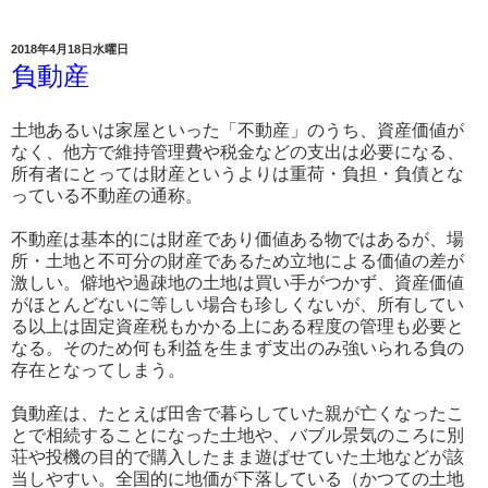
2018年4月18日水曜日
負動産
土地あるいは家屋といった「不動産」のうち、資産価値が
なく、他方で維持管理費や税金などの支出は必要になる、
所有者にとっては財産というよりは重荷・負担・負債とな
っている不動産の通称。
不動産は基本的には財産であり価値ある物ではあるが、場
所・土地と不可分の財産であるため立地による価値の差が
激しい。僻地や過疎地の土地は買い手がつかず、資産価値
がほとんどないに等しい場合も珍しくないが、所有してい
る以上は固定資産税もかかる上にある程度の管理も必要と
なる。そのため何も利益を生まず支出のみ強いられる負の
存在となってしまう。
負動産は、たとえば田舎で暮らしていた親が亡くなったこ
とで相続することになった土地や、バブル景気のころに別
荘や投機の目的で購入したまま遊ばせていた土地などが該
当しやすい。全国的に地価が下落している（かつての土地