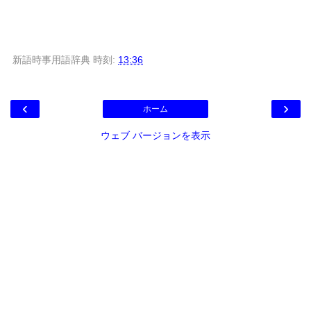
新語時事用語辞典
時刻:
13:36
‹
›
ホーム
ウェブ バージョンを表示