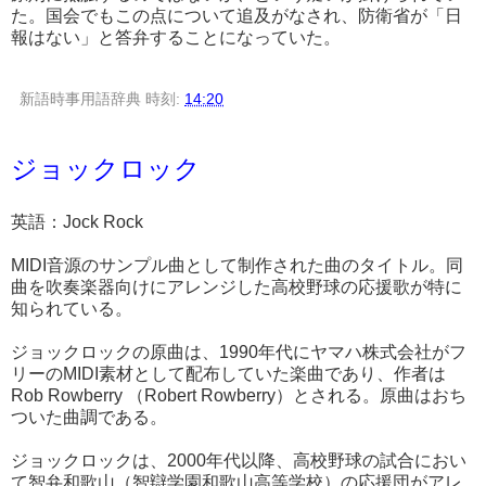
た。国会でもこの点について追及がなされ、防衛省が「日
報はない」と答弁することになっていた。
新語時事用語辞典
時刻:
14:20
ジョックロック
英語：Jock Rock
MIDI音源のサンプル曲として制作された曲のタイトル。同
曲を吹奏楽器向けにアレンジした高校野球の応援歌が特に
知られている。
ジョックロックの原曲は、1990年代にヤマハ株式会社がフ
リーのMIDI素材として配布していた楽曲であり、作者は
Rob Rowberry （Robert Rowberry）とされる。原曲はおち
ついた曲調である。
ジョックロックは、2000年代以降、高校野球の試合におい
て智弁和歌山（智辯学園和歌山高等学校）の応援団がアレ