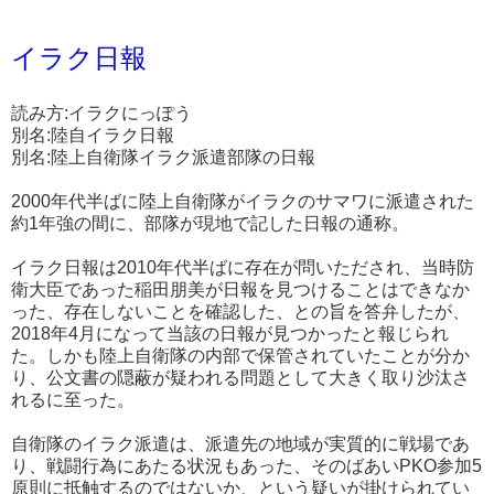
イラク日報
読み方:イラクにっぽう
別名:陸自イラク日報
別名:陸上自衛隊イラク派遣部隊の日報
2000年代半ばに陸上自衛隊がイラクのサマワに派遣された
約1年強の間に、部隊が現地で記した日報の通称。
イラク日報は2010年代半ばに存在が問いただされ、当時防
衛大臣であった稲田朋美が日報を見つけることはできなか
った、存在しないことを確認した、との旨を答弁したが、
2018年4月になって当該の日報が見つかったと報じられ
た。しかも陸上自衛隊の内部で保管されていたことが分か
り、公文書の隠蔽が疑われる問題として大きく取り沙汰さ
れるに至った。
自衛隊のイラク派遣は、派遣先の地域が実質的に戦場であ
り、戦闘行為にあたる状況もあった、そのばあいPKO参加5
原則に抵触するのではないか、という疑いが掛けられてい