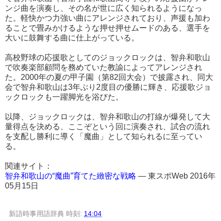
ンジ曲を演奏し、その名が世に広く知られるようになっ
た。軽快かつ力強い曲にアレンジされており、声援も加わ
ることで畳みかけるような押せ押せムードのある、選手を
大いに鼓舞する曲に仕上がっている。
高校野球の応援歌としてのジョックロックは、智弁和歌山
で吹奏楽部顧問を務めていた教諭によってアレンジされ
た。2000年の夏の甲子園（第82回大会）で披露され、同大
会で智弁和歌山は3年ぶり2度目の優勝に輝き、応援歌ジョ
ックロックも一躍脚光を浴びた。
以降、ジョックロックは、智弁和歌山の打線が爆発して大
量得点を決める、ここぞという回に演奏され、試合の流れ
を支配し勝利に導く「魔曲」として知られるに至ってい
る。
関連サイト：
智弁和歌山の“魔曲”育てた緻密な戦略
― 東スポWeb 2016年
05月15日
新語時事用語辞典
時刻:
14:04