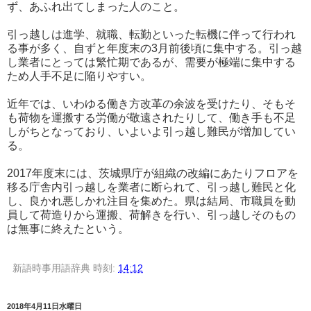
ず、あふれ出てしまった人のこと。
引っ越しは進学、就職、転勤といった転機に伴って行われ
る事が多く、自ずと年度末の3月前後頃に集中する。引っ越
し業者にとっては繁忙期であるが、需要が極端に集中する
ため人手不足に陥りやすい。
近年では、いわゆる働き方改革の余波を受けたり、そもそ
も荷物を運搬する労働が敬遠されたりして、働き手も不足
しがちとなっており、いよいよ引っ越し難民が増加してい
る。
2017年度末には、茨城県庁が組織の改編にあたりフロアを
移る庁舎内引っ越しを業者に断られて、引っ越し難民と化
し、良かれ悪しかれ注目を集めた。県は結局、市職員を動
員して荷造りから運搬、荷解きを行い、引っ越しそのもの
は無事に終えたという。
新語時事用語辞典
時刻:
14:12
2018年4月11日水曜日