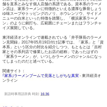
舗を直系とみなす個人店舗の系譜である。資本系のラーメ
ン店は、家系ラーメンに特徴的といえる濃厚な豚骨しょう
ゆ味スープやトッピングのノリ、ホウレンソウ、サイドメ
ニューの白米といった特徴を踏襲し、「横浜家系ラーメ
ン」のように銘打ち、広範囲にチェーンまたはフランチャ
イズ展開している。
東洋経済オンラインで連載されている「井手隊長のラーメ
ン見聞録」2017年05月19日付け記事では、「家系」と「資
本系」という区分の対比を紹介しつつ、もともとは「吉村
家とその系列店で修業したお店の総称」であったはずの
「家系ラーメン」が、いつしかラーメンのジャンルになっ
てしまったのだと述べている。
関連サイト：
｢家系｣ラーメンブームで見落としがちな真実
- 東洋経済オ
ンライン
新語時事用語辞典
時刻:
16:36