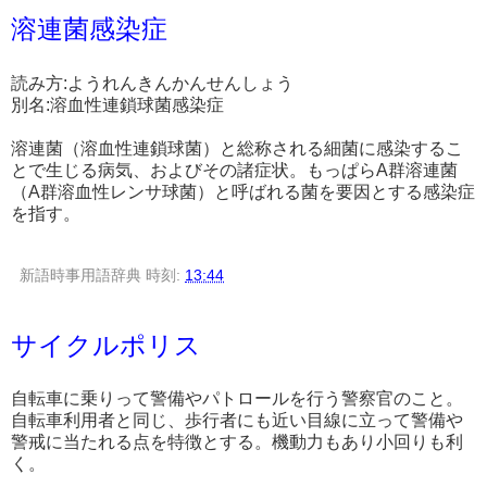
溶連菌感染症
読み方:ようれんきんかんせんしょう
別名:溶血性連鎖球菌感染症
溶連菌（溶血性連鎖球菌）と総称される細菌に感染するこ
とで生じる病気、およびその諸症状。もっぱらA群溶連菌
（A群溶血性レンサ球菌）と呼ばれる菌を要因とする感染症
を指す。
新語時事用語辞典
時刻:
13:44
サイクルポリス
自転車に乗りって警備やパトロールを行う警察官のこと。
自転車利用者と同じ、歩行者にも近い目線に立って警備や
警戒に当たれる点を特徴とする。機動力もあり小回りも利
く。