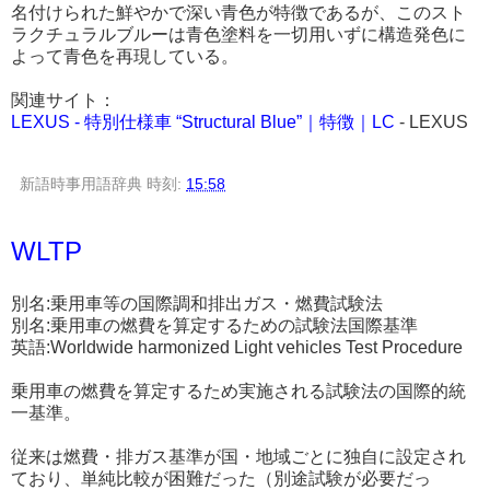
名付けられた鮮やかで深い青色が特徴であるが、この
スト
ラクチュラルブルー
は青色塗料を一切用いずに構造発色に
よって青色を再現している。
関連サイト：
LEXUS ‐ 特別仕様車 “Structural Blue”｜特徴｜LC
- LEXUS
新語時事用語辞典
時刻:
15:58
WLTP
別名:乗用車等の国際調和排出ガス・燃費試験法
別名:乗用車の燃費を算定するための試験法国際基準
英語:Worldwide harmonized Light vehicles Test Procedure
乗用車の燃費を算定するため実施される試験法の国際的統
一基準。
従来は燃費・排ガス基準が国・地域ごとに独自に設定され
ており、単純比較が困難だった（別途試験が必要だっ