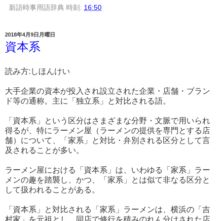
新語時事用語辞典
時刻:
16:50
2018年4月9日月曜日
資本系
読み方:しほんけい
大手企業の資本が投入され設立された企業・店舗・ブラン
ド等の通称。主に「独立系」と対比される語。
「資本系」という区分はさまざまな分野・文脈で用いられ
得るが、特にラーメン屋（ラーメンの提供を専門とする店
舗）について、「家系」と対比・弁別される区分として言
及されることが多い。
ラーメン屋における「資本系」は、いわゆる「家系」ラー
メンの趣を踏襲し、かつ、「家系」とは似て非なる区分と
して扱われることがある。
「資本系」と対比される「家系」ラーメンは、横浜の「吉
村家」を元祖とし、同店で修行を積みのれん分けされた店