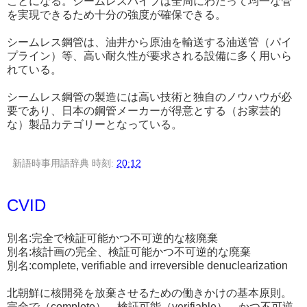
ことになる。シームレスパイプは全周にわたって均一な管
を実現できるため十分の強度が確保できる。
シームレス鋼管は、油井から原油を輸送する油送管（パイ
プライン）等、高い耐久性が要求される設備に多く用いら
れている。
シームレス鋼管の製造には高い技術と独自のノウハウが必
要であり、日本の鋼管メーカーが得意とする（お家芸的
な）製品カテゴリーとなっている。
新語時事用語辞典
時刻:
20:12
CVID
別名:完全で検証可能かつ不可逆的な核廃棄
別名:核計画の完全、検証可能かつ不可逆的な廃棄
別名:complete, verifiable and irreversible denuclearization
北朝鮮に核開発を放棄させるための働きかけの基本原則。
完全で（complete）、検証可能（verifiable）、かつ不可逆