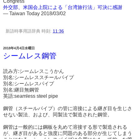
Congress
外交部、米国会上院による「台湾旅行法」可決に感謝
― Taiwan Today 2018/03/02
新語時事用語辞典
時刻:
11:36
2018年4月4日水曜日
シームレス鋼管
読み方:シームレスこうかん
別名:シームレススチールパイプ
別名:シームレスパイプ
別名:継目無鋼管
英語:seamless steel pipe
鋼管（スチールパイプ）の管に溶接による継ぎ目を生じさ
せない製法、および、同製法で製造された鋼管。
鋼管は一般的には鋼板を丸めて溶接する形で製造される
が、継ぎ目があると強度に問題のある部分が生じてしまう