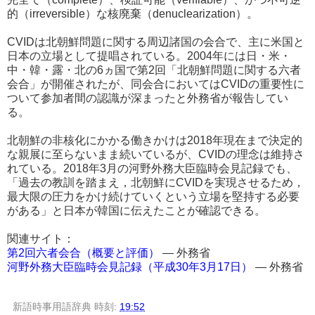
的（irreversible）な核廃棄（denuclearization）。
CVIDは北朝鮮問題に関する周辺諸国の会合で、主に米国と
日本の立場として提唱されている。2004年には日・米・
中・韓・露・北の6ヵ国で第2回「北朝鮮問題に関する六者
会合」が開催されたが、同会合においてはCVIDの重要性に
ついて参加者間の認識が深まったと外務省が報告してい
る。
北朝鮮の非核化にかかる働きかけは2018年現在まで決定的
な親展に至らないまま続いているが、CVIDの理念は維持さ
れている。2018年3月の河野外務大臣臨時会見記録でも、
「過去の教訓を踏まえ，北朝鮮にCVIDを実現させるため，
最大限の圧力をかけ続けていくという立場を堅持する必要
がある」と日本が韓国に伝えたことが確認できる。
関連サイト：
第2回六者会合（概要と評価）
― 外務省
河野外務大臣臨時会見記録（平成30年3月17日）
― 外務省
新語時事用語辞典
時刻:
19:52