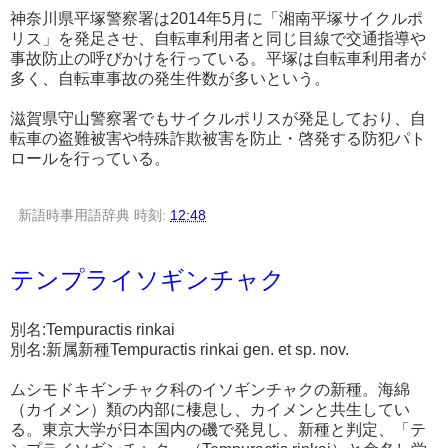
神奈川県平塚警察署は2014年5月に「湘南平塚サイクルポ
リス」を発足させ、自転車利用者と同じ目線で交通指導や
事故防止の呼びかけを行っている。平塚は自転車利用者が
多く、自転車事故の発生件数が多いという。
滋賀県守山警察署でもサイクルポリスが発足しており、自
転車の盗難被害や特殊詐欺被害を防止・啓発する防犯パト
ロールを行っている。
新語時事用語辞典
時刻:
12:48
テンプライソギンチャク
別名:Tempuractis rinkai
別名:新属新種Tempuractis rinkai gen. et sp. nov.
ムシモドキギンチャク科のイソギンチャクの新種。海綿
（カイメン）類の内部に棲息し、カイメンと共生してい
る。東京大学が日本国内の磯で発見し、新種と判定、「テ