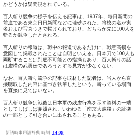
かどうかは疑問視されている。
百人斬り競争の様子を伝える記事は、1937年、毎日新聞の
前進である東京日日新聞などに珪砂された。将校の名が実
名および写真つきで掲げられており、どちらが先に100人を
斬るか競争したとされる。
百人斬りの報道は、戦中の報道であるだけに、戦意高揚を
意図して掲載されたことは自明といえる。日本刀で100人も
両断することは到底不可能との指摘もあり、百人斬りの話
は虚構の武勇伝であろうとする見方が少なくない。
なお、百人斬り競争の記事を取材した記者は、当人から直
接聴取した内容に基づき執筆したという。斬っている場面
を直接に見てはいない。
百人斬り競争は戦後は日本軍の残虐行為を示す資料の一端
としてしばしば参照され、いわゆる「南京大虐殺」の証拠
の一部として引き合いに出されることもある。
新語時事用語辞典
時刻:
14:09