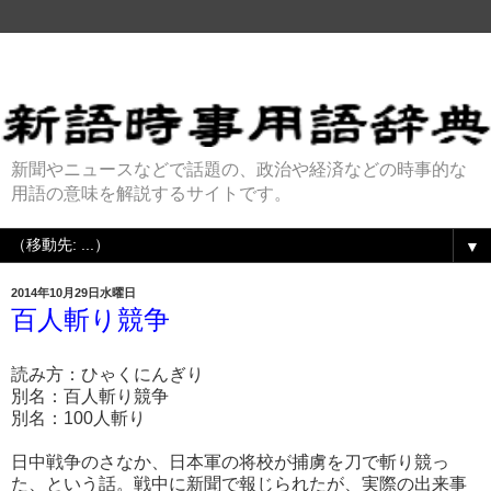
新聞やニュースなどで話題の、政治や経済などの時事的な
用語の意味を解説するサイトです。
▼
2014年10月29日水曜日
百人斬り競争
読み方：ひゃくにんぎり
別名：百人斬り競争
別名：100人斬り
日中戦争のさなか、日本軍の将校が捕虜を刀で斬り競っ
た、という話。戦中に新聞で報じられたが、実際の出来事