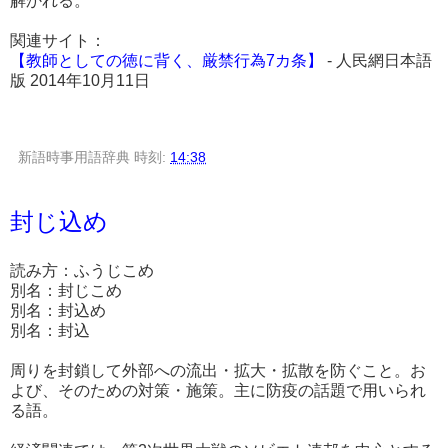
解かれる。
関連サイト：
【教師としての徳に背く、厳禁行為7カ条】
- 人民網日本語
版 2014年10月11日
新語時事用語辞典
時刻:
14:38
封じ込め
読み方：ふうじこめ
別名：封じこめ
別名：封込め
別名：封込
周りを封鎖して外部への流出・拡大・拡散を防ぐこと。お
よび、そのための対策・施策。主に防疫の話題で用いられ
る語。