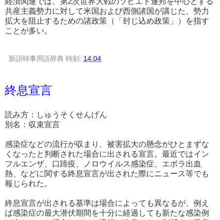
経済関連では、第2次世界大戦のソビエト連邦を中心とする
共産主義勢力に対して米国および西側諸国が講じた、勢力
拡大を阻止するための諸政策（「封じ込め政策」）を指す
ことが多い。
新語時事用語辞典
時刻:
14:04
終息宣言
読み方：しゅうそくせんげん
別名：収束宣言
感染症などの流行が収まり、被害拡大の懸念がひとまずな
くなったと判断された場合に出される宣言。最近ではイン
フルエンザ、口蹄疫、ノロウイルス感染症、エボラ出血
熱、などに関する終息宣言が出された際にニュース等でも
報じられた。
終息宣言が出される基準は場合によっても異なるが、例え
ば感染症の最大潜伏期間を十分に経過しても新たな感染例