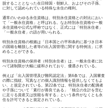
脱することとなった在日韓国・朝鮮人、およびその子孫、
に対して認められている特殊な永住の権利。
通常のいわゆる永住資格は、特別永住資格との対比におい
て「一般永住資格」と呼ばれる。なお特別永住資格や一般
永住資格や公式な呼称ではなく、正式には「特別永住者」
「一般永住者」の語が用いられる。
特別永住資格の根拠は「日本国との平和条約に基づき日本
の国籍を離脱した者等の出入国管理に関する特例法」に求
めることができる。
特別永住資格の保持者（特別永住者）は、一般永住者に比
べて諸制限が大幅に緩和されており、優遇されている。
例えば「出入国管理及び難民認定法」第6条では、入国審査
の際に指紋、写真などの個人識別情報を提供しなくてもよ
い、と規定されている。第22条では、特別永住者の配偶者
や子孫について「素行が善良である」「独立の生計を営む
に足りる資産又は技能を有する」という条件がなくとも永
住を許可できると規定されている。