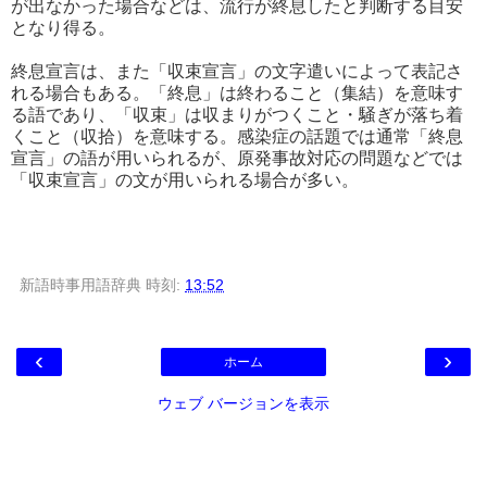
が出なかった場合などは、流行が終息したと判断する目安
となり得る。
終息宣言は、また「収束宣言」の文字遣いによって表記さ
れる場合もある。「終息」は終わること（集結）を意味す
る語であり、「収束」は収まりがつくこと・騒ぎが落ち着
くこと（収拾）を意味する。感染症の話題では通常「終息
宣言」の語が用いられるが、原発事故対応の問題などでは
「収束宣言」の文が用いられる場合が多い。
新語時事用語辞典
時刻:
13:52
‹
›
ホーム
ウェブ バージョンを表示