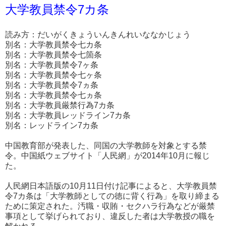
大学教員禁令7カ条
読み方：だいがくきょういんきんれいななかじょう
別名：大学教員禁令七カ条
別名：大学教員禁令七箇条
別名：大学教員禁令7ヶ条
別名：大学教員禁令七ヶ条
別名：大学教員禁令7ヵ条
別名：大学教員禁令七ヵ条
別名：大学教員厳禁行為7カ条
別名：大学教員レッドライン7カ条
別名：レッドライン7カ条
中国教育部が発表した、同国の大学教師を対象とする禁
令。中国紙ウェブサイト「人民網」が2014年10月に報じ
た。
人民網日本語版の10月11日付け記事によると、大学教員禁
令7カ条は「大学教師としての徳に背く行為」を取り締まる
ために策定された。汚職・収賄・セクハラ行為などが厳禁
事項として挙げられており、違反した者は大学教授の職を