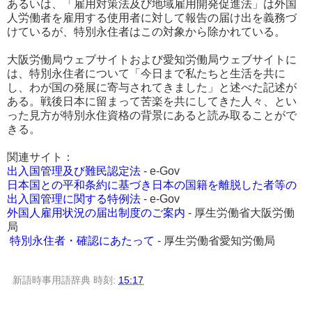
あるいは、「雇用対策法及び地域雇用開発促進法」は外国
人労働者を雇用する使用者に対して報告の届け出を義務づ
けているが、特別永住者はこの対象から除かれている。
大阪労働局ウェブサイトおよび愛知労働局ウェブサイトに
は、特別永住者について「今日まで私たちと生活を共に
し、わが国の発展に寄与されてきました」と述べた記述が
ある。戦後日本に留まって苦楽を共にしてきた人々、とい
った見方が特別永住資格の背景にあると読み取ることがで
きる。
関連サイト：
出入国管理及び難民認定法
- e-Gov
日本国との平和条約に基づき日本の国籍を離脱した者等の
出入国管理に関する特例法
- e-Gov
外国人雇用状況の届出制度のご案内
- 厚生労働省大阪労働
局
特別永住者・確認にあたって
- 厚生労働省愛知労働局
新語時事用語辞典
時刻:
15:17