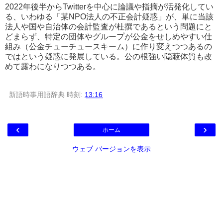
2022年後半からTwitterを中心に論議や指摘が活発化してい
る、いわゆる「某NPO法人の不正会計疑惑」が、単に当該
法人や国や自治体の会計監査が杜撰であるという問題にと
どまらず、特定の団体やグループが公金をせしめやすい仕
組み（公金チューチュースキーム）に作り変えつつあるの
ではという疑惑に発展している。公の根強い隠蔽体質も改
めて露わになりつつある。
新語時事用語辞典
時刻:
13:16
‹
›
ホーム
ウェブ バージョンを表示