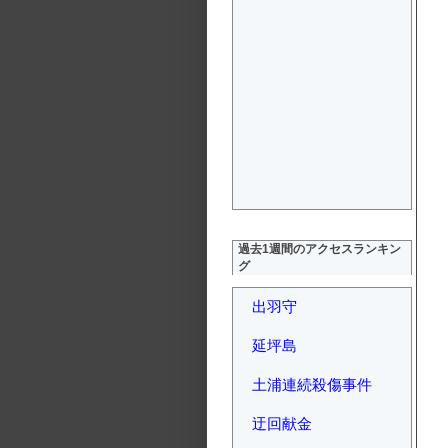
過去1週間のアクセスランキン
グ
出羽守
延坪島
土浦連続殺傷事件
迂回献金