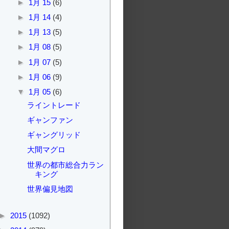
►
1月 15
(6)
►
1月 14
(4)
►
1月 13
(5)
►
1月 08
(5)
►
1月 07
(5)
►
1月 06
(9)
▼
1月 05
(6)
ライントレード
ギャンファン
ギャングリッド
大間マグロ
世界の都市総合力ラン
キング
世界偏見地図
►
2015
(1092)