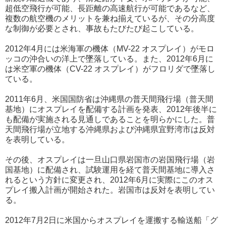
超低空飛行が可能、長距離の高速航行が可能であるなど、
複数の航空機のメリットを兼ね揃えているが、その分高度
な制御が必要とされ、事故もたびたび起こしている。
2012年4月には米海軍の機体（MV-22 オスプレイ）がモロ
ッコの沖合いの洋上で墜落している。また、2012年6月に
は米空軍の機体（CV-22 オスプレイ）がフロリダで墜落し
ている。
2011年6月、米国国防省は沖縄県の普天間飛行場（普天間
基地）にオスプレイを配備する計画を発表、2012年後半に
も配備が実施される見通しであることを明らかにした。普
天間飛行場が立地する沖縄県および沖縄県宜野湾市は反対
を表明している。
その後、オスプレイは一旦山口県岩国市の岩国飛行場（岩
国基地）に配備され、試験運用を経て普天間基地に導入さ
れるという方針に変更され、2012年6月に実際にこのオス
プレイ搬入計画が開始された。岩国市は反対を表明してい
る。
2012年7月2日に米国からオスプレイを運搬する輸送船「グ