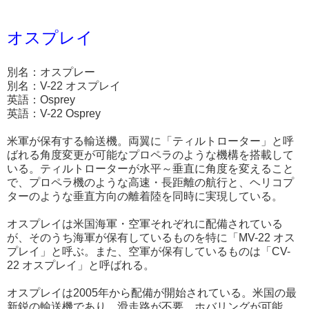
オスプレイ
別名：オスプレー
別名：V-22 オスプレイ
英語：Osprey
英語：V-22 Osprey
米軍が保有する輸送機。両翼に「ティルトローター」と呼
ばれる角度変更が可能なプロペラのような機構を搭載して
いる。ティルトローターが水平～垂直に角度を変えること
で、プロペラ機のような高速・長距離の航行と、ヘリコプ
ターのような垂直方向の離着陸を同時に実現している。
オスプレイは米国海軍・空軍それぞれに配備されている
が、そのうち海軍が保有しているものを特に「MV-22 オス
プレイ」と呼ぶ。また、空軍が保有しているものは「CV-
22 オスプレイ」と呼ばれる。
オスプレイは2005年から配備が開始されている。米国の最
新鋭の輸送機であり、滑走路が不要、ホバリングが可能、