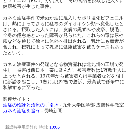
ビフェニル（PCB）が混入し、その食品を摂取した人々に
健康被害が生じた事件。
カネミ油症事件で米ぬか油に混入したポリ塩化ビフェニル
は、熱によってさらに猛毒のダイオキシン類へ変化したと
される。摂取した人々には、皮膚の黒ずみや皮疹、脱毛、
全身の倦怠感といった障害が見られた。これらの毒は尿や
痰などを通じて徐々に体外へ排出される。乳汁にも毒素が
含まれ、授乳によって乳児に健康被害を被るケースもあっ
たという。
カネミ油症事件の発端となる物質漏れは北九州の工場で発
生し、被害は西日本一帯に及んだ。被害者数は1万数千人に
上ったとされる。1970年から被害者らは事業者などを相手
に訴訟を起こし、1審および2審で勝訴、最高裁で係争中に
和解するに至った。
関連サイト：
油症の検診と治療の手引き
- 九州大学医学部 皮膚科学教室
カネミ油症を追う
- 長崎新聞
新語時事用語辞典
時刻:
10:06