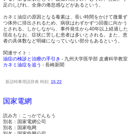
足のしびれ、全身の倦怠感などがあるという。
カネミ油症の原因となる毒素は、長い時間をかけて微量ず
つ体外に排出されるため、病状はわずかずつ回復に向かう
とされる。しかしながら、事件発生から40年以上経過した
現在もなお、症状に苦しむ患者は多いとされる。また、患
者の具体数など明確になっていない部分もあるという。
関連サイト：
油症の検診と治療の手引き
- 九州大学医学部 皮膚科学教室
カネミ油症を追う
- 長崎新聞
新語時事用語辞典
時刻:
15:22
国家電網
読み方：こっかでんもう
別名：国家電網公司
別名：国家电网
別名：国家电网公司