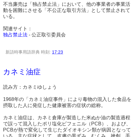
不当廉売は「独占禁止法」において、他の事業者の事業活
動を困難にさせる「不公正な取引方法」として禁止されて
いる。
関連サイト：
独占禁止法
- 公正取引委員会
新語時事用語辞典
時刻:
17:23
カネミ油症
読み方：カネミゆしょう
1968年の「カネミ油症事件」により毒物の混入した食品を
摂取した人に発症した健康被害の症状の総称。
カネミ油症は、カネミ倉庫が製造した米ぬか油の製造過程
で誤って混入したポリ塩化ビフェニル（PCB）、および、
PCBが熱で変化して生じたダイオキシン類が病因となって
いる。主な症状として、皮膚の黒ずみ、むくみ、挫創、手