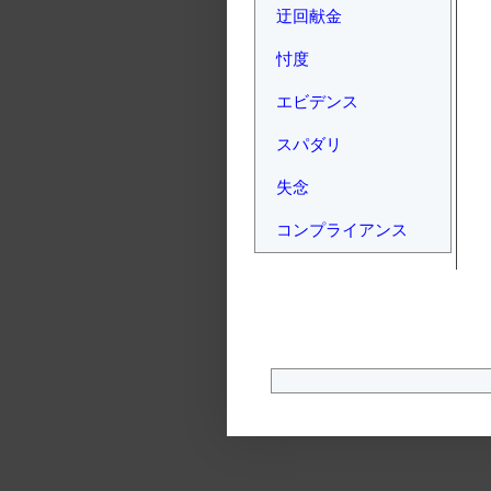
迂回献金
忖度
エビデンス
スパダリ
失念
コンプライアンス