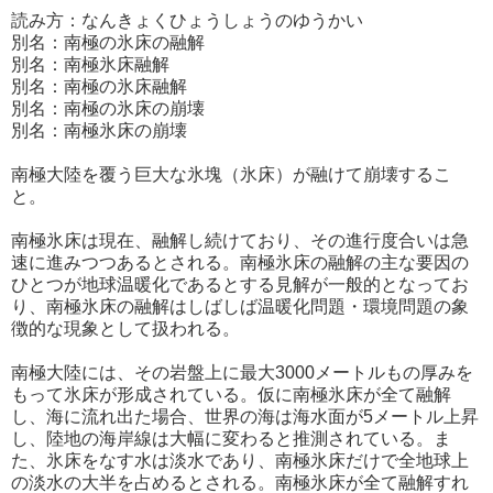
読み方：なんきょくひょうしょうのゆうかい
別名：南極の氷床の融解
別名：南極氷床融解
別名：南極の氷床融解
別名：南極の氷床の崩壊
別名：南極氷床の崩壊
南極大陸を覆う巨大な氷塊（氷床）が融けて崩壊するこ
と。
南極氷床は現在、融解し続けており、その進行度合いは急
速に進みつつあるとされる。南極氷床の融解の主な要因の
ひとつが地球温暖化であるとする見解が一般的となってお
り、南極氷床の融解はしばしば温暖化問題・環境問題の象
徴的な現象として扱われる。
南極大陸には、その岩盤上に最大3000メートルもの厚みを
もって氷床が形成されている。仮に南極氷床が全て融解
し、海に流れ出た場合、世界の海は海水面が5メートル上昇
し、陸地の海岸線は大幅に変わると推測されている。ま
た、氷床をなす水は淡水であり、南極氷床だけで全地球上
の淡水の大半を占めるとされる。南極氷床が全て融解すれ