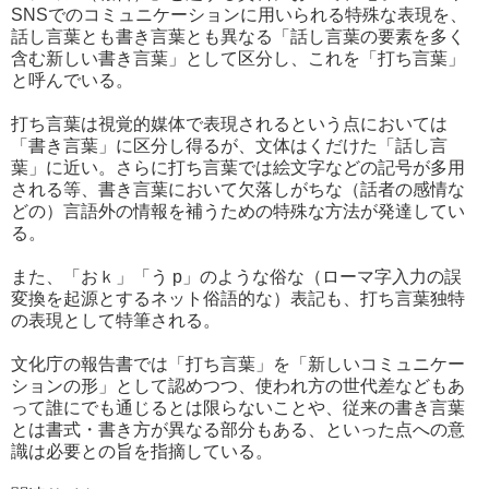
SNSでのコミュニケーションに用いられる特殊な表現を、
話し言葉とも書き言葉とも異なる「話し言葉の要素を多く
含む新しい書き言葉」として区分し、これを「打ち言葉」
と呼んでいる。
打ち言葉は視覚的媒体で表現されるという点においては
「書き言葉」に区分し得るが、文体はくだけた「話し言
葉」に近い。さらに打ち言葉では絵文字などの記号が多用
される等、書き言葉において欠落しがちな（話者の感情な
どの）言語外の情報を補うための特殊な方法が発達してい
る。
また、「おｋ」「う p」のような俗な（ローマ字入力の誤
変換を起源とするネット俗語的な）表記も、打ち言葉独特
の表現として特筆される。
文化庁の報告書では「打ち言葉」を「新しいコミュニケー
ションの形」として認めつつ、使われ方の世代差などもあ
って誰にでも通じるとは限らないことや、従来の書き言葉
とは書式・書き方が異なる部分もある、といった点への意
識は必要との旨を指摘している。