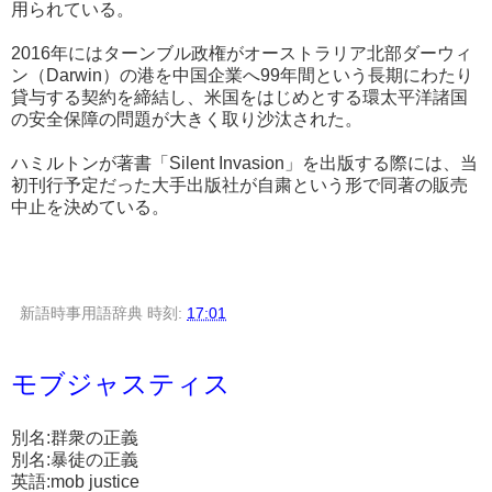
用られている。
2016年にはターンブル政権がオーストラリア北部ダーウィ
ン（Darwin）の港を中国企業へ99年間という長期にわたり
貸与する契約を締結し、米国をはじめとする環太平洋諸国
の安全保障の問題が大きく取り沙汰された。
ハミルトンが著書「Silent Invasion」を出版する際には、当
初刊行予定だった大手出版社が自粛という形で同著の販売
中止を決めている。
新語時事用語辞典
時刻:
17:01
モブジャスティス
別名:群衆の正義
別名:暴徒の正義
英語:mob justice