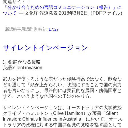
関連サイト：
「分かり合うための言語コミュニケーション（報告）」に
ついて
― 文化庁 報道発表 2018年3月2日（PDFファイル）
新語時事用語辞典
時刻:
17:27
サイレントインベージョン
別名:静かなる侵略
英語:silent invasion
武力を行使するような表だった侵略行為ではなく、献金な
どを通じて「頭が上がらない」状態にすることで国の実力
者を言いなりにし、最終的には実質的な属国・傀儡国家と
する、というような他国への干渉の在り方。
サイレントインベージョンは、オーストラリアの大学教授
クライブ・ハミルトン（Clive Hamilton）が著書「Silent
Invasion: China's Influence in Australia」において、オース
トラリアの政権に対する中国共産党の党略を指す語として