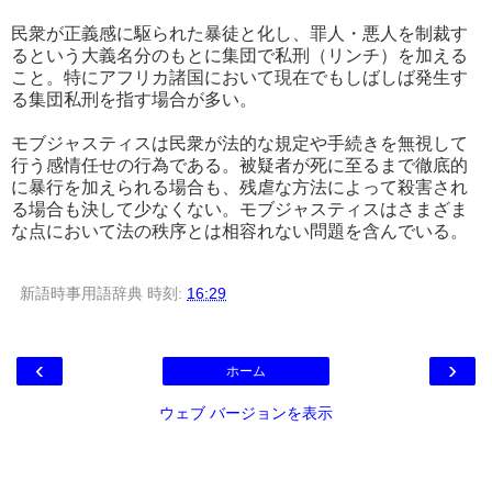
民衆が正義感に駆られた暴徒と化し、罪人・悪人を制裁す
るという大義名分のもとに集団で私刑（リンチ）を加える
こと。特にアフリカ諸国において現在でもしばしば発生す
る集団私刑を指す場合が多い。
モブジャスティスは民衆が法的な規定や手続きを無視して
行う感情任せの行為である。被疑者が死に至るまで徹底的
に暴行を加えられる場合も、残虐な方法によって殺害され
る場合も決して少なくない。モブジャスティスはさまざま
な点において法の秩序とは相容れない問題を含んでいる。
新語時事用語辞典
時刻:
16:29
‹
›
ホーム
ウェブ バージョンを表示