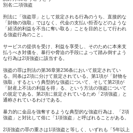
別名:二項強盗
刑法に「強盗罪」として規定される行為のうち、直接的な
「財物の強取」ではなく、代金の支払い拒否などのような
「経済的利益を不当に奪い取る」ことを目的として行われ
る強盗行為のこと。
サービスの提供を受け、利益を享受し、そのために本来支
払うべき対価を、暴行や脅迫の手段によって踏み倒すよう
な行為は2項強盗に該当する。
強盗の罪は刑法の第36章第236条において規定されてい
る。同条は2項に分けて規定されている。第1項が「財物を
強取」するという典型的な強盗について、そして第2項が
「財産上不法の利益を得」る、という方法の強盗について
の規定である。第2項に規定されているため「2項強盗」と
通称されているわけである。
暴力的に金品を強奪するような典型的な強盗行為は、「2項
強盗」と対比して俗に「1項強盗」と呼ばれることがある。
2項強盗の罪の重さは1項強盗と等しく、いずれも「5年以上