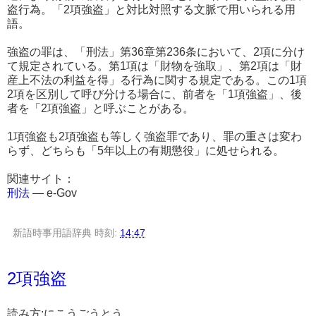
盗行為。「2項強盗」と対比対照する文脈で用いられる用
語。
強盗の罪は、「刑法」第36章第236条において、2項に分け
て規定されている。第1項は「財物を強取」、第2項は「財
産上不法の利益を得」る行為に関する規定である。この1項
2項を区別して呼び分ける場合に、前者を「1項強盗」、後
者を「2項強盗」と呼ぶことがある。
1項強盗も2項強盗も等しく強盗罪であり、罪の重さは変わ
らず、どちらも「5年以上の有期懲役」に処せられる。
関連サイト：
刑法
― e-Gov
新語時事用語辞典
時刻:
14:47
2項強盗
読み方:にこうごうとう