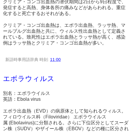
クリミア・コンゴ出血熱の潜伏期間は2日から9日程度で、
発症すると高熱、身体各所の痛みなどがあらわれる。重症
化すると死亡するおそれがある。
クリミア・コンゴ出血熱は、エボラ出血熱、ラッサ熱、マ
ールブルグ出血熱と共に、ウィルス性出血熱として定義さ
れている。致死性はエボラ出血熱とラッサ熱が高く、感染
例はラッサ熱とクリミア・コンゴ出血熱が多い。
新語時事用語辞典
時刻:
11:00
エボラウィルス
別名：エボラウイルス
英語：Ebola virus
エボラ出血熱（EVD）の病原体として知られるウィルス。
フィロウイルス科（Filoviridae） エボラウイルス
属 (Ebolavirus)に分類される。さらに下位区分としてスーダ
ン株（SUDV）やザイール株（EBOV）などの種に区分され