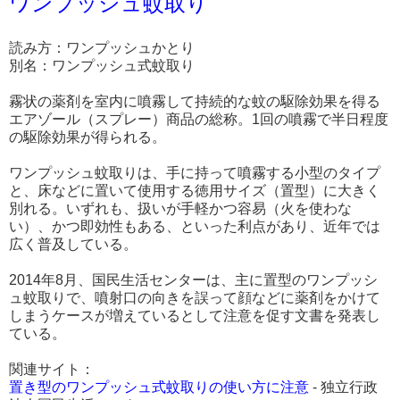
ワンプッシュ蚊取り
読み方：ワンプッシュかとり
別名：ワンプッシュ式蚊取り
霧状の薬剤を室内に噴霧して持続的な蚊の駆除効果を得る
エアゾール（スプレー）商品の総称。1回の噴霧で半日程度
の駆除効果が得られる。
ワンプッシュ蚊取りは、手に持って噴霧する小型のタイプ
と、床などに置いて使用する徳用サイズ（置型）に大きく
別れる。いずれも、扱いが手軽かつ容易（火を使わな
い）、かつ即効性もある、といった利点があり、近年では
広く普及している。
2014年8月、国民生活センターは、主に置型のワンプッシ
ュ蚊取りで、噴射口の向きを誤って顔などに薬剤をかけて
しまうケースが増えているとして注意を促す文書を発表し
ている。
関連サイト：
置き型のワンプッシュ式蚊取りの使い方に注意
- 独立行政