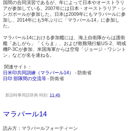
国間の合同演習であるが、年によって日本やオーストラリ
アが参加している。2007年には日本・オーストラリア・シ
ンガポールが参加した。日本は2009年にもマラバールに参
加し、2014年にも5年ぶりに「マラバール14」に参加し
た。
マラバール14における参加艦には、海上自衛隊からは護衛
艦「あしがら」「くらま」、および救難飛行艇US-2、哨戒
機P-3Cが参加、米国海軍からは空母「ジョージ・ワシント
ン」などが名を連ねる。
関連サイト：
日米印共同訓練（マラバール14）
- 防衛省
日印 部隊間の交流等
- 防衛省
新語時事用語辞典
時刻:
11:45
マラバール14
読み方：マラバールフォーティーン