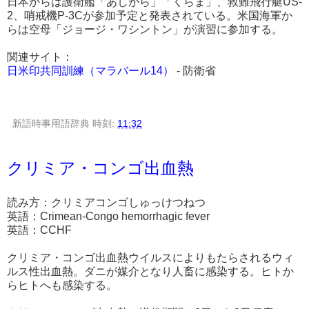
日本からは護衛艦「あしがら」「くらま」、救難飛行艇US-
2、哨戒機P-3Cが参加予定と発表されている。米国海軍か
らは空母「ジョージ・ワシントン」が演習に参加する。
関連サイト：
日米印共同訓練（マラバール14）
- 防衛省
新語時事用語辞典
時刻:
11:32
クリミア・コンゴ出血熱
読み方：クリミアコンゴしゅっけつねつ
英語：Crimean-Congo hemorrhagic fever
英語：CCHF
クリミア・コンゴ出血熱ウイルスによりもたらされるウィ
ルス性出血熱。ダニが媒介となり人畜に感染する。ヒトか
らヒトへも感染する。