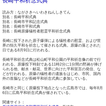
長崎平和祈念式典
読み方：ながさきへいわきねんしきてん
別名：長崎平和式典
別名：長崎市平和記念式典
別名：長崎市平和式典
別名：長崎原爆犠牲者慰霊平和祈念式典
長崎に投下された原子爆弾による犠牲者の慰霊、および世
界の恒久平和を祈念して催される式典。原爆の落とされた
日である8月9日に行われる。
長崎平和祈念式典は松山町平和公園の平和祈念像の前で行
われる。原爆投下時刻である11時2分に1分間の黙祷が捧げ
られる他、献水・献花、世界に向けた平和宣言の発信、な
どが行われる。原爆の犠牲者の遺族をはじめ、市民、国内
外の首脳などが長崎平和祈念式典に参加している。
長崎市と同じく原爆投下地点となった広島市では、毎年8月
6日に広島平和祈念式典が催されている。
関連サイト：