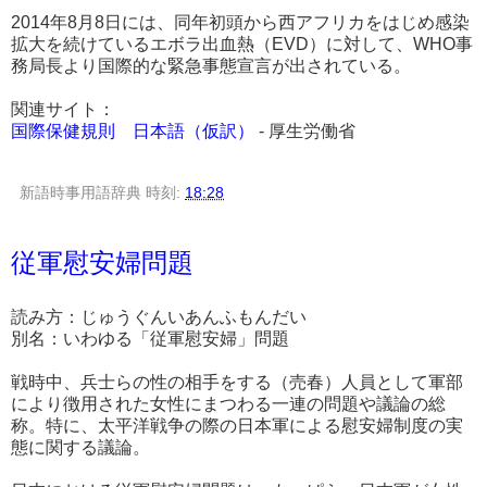
2014年8月8日には、同年初頭から西アフリカをはじめ感染
拡大を続けているエボラ出血熱（EVD）に対して、WHO事
務局長より国際的な緊急事態宣言が出されている。
関連サイト：
国際保健規則 日本語（仮訳）
- 厚生労働省
新語時事用語辞典
時刻:
18:28
従軍慰安婦問題
読み方：じゅうぐんいあんふもんだい
別名：いわゆる「従軍慰安婦」問題
戦時中、兵士らの性の相手をする（売春）人員として軍部
により徴用された女性にまつわる一連の問題や議論の総
称。特に、太平洋戦争の際の日本軍による慰安婦制度の実
態に関する議論。