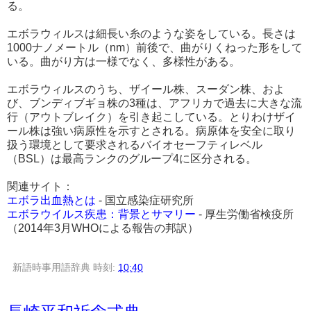
る。
エボラウィルスは細長い糸のような姿をしている。長さは
1000ナノメートル（nm）前後で、曲がりくねった形をして
いる。曲がり方は一様でなく、多様性がある。
エボラウィルスのうち、ザイール株、スーダン株、およ
び、ブンディブギョ株の3種は、アフリカで過去に大きな流
行（アウトブレイク）を引き起こしている。とりわけザイ
ール株は強い病原性を示すとされる。病原体を安全に取り
扱う環境として要求されるバイオセーフティレベル
（BSL）は最高ランクのグループ4に区分される。
関連サイト：
エボラ出血熱とは
- 国立感染症研究所
エボラウイルス疾患：背景とサマリー
- 厚生労働省検疫所
（2014年3月WHOによる報告の邦訳）
新語時事用語辞典
時刻:
10:40