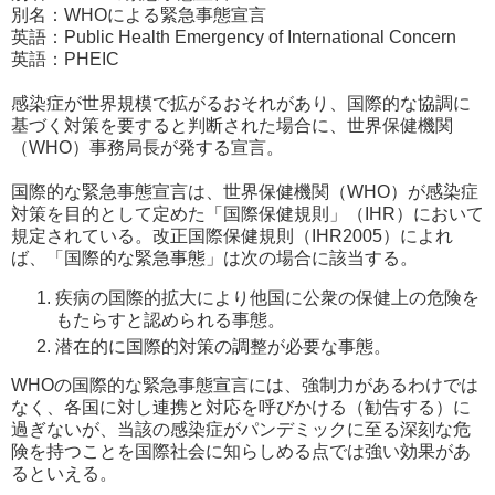
別名：WHOによる緊急事態宣言
英語：Public Health Emergency of International Concern
英語：PHEIC
感染症が世界規模で拡がるおそれがあり、国際的な協調に
基づく対策を要すると判断された場合に、世界保健機関
（WHO）事務局長が発する宣言。
国際的な緊急事態宣言は、世界保健機関（WHO）が感染症
対策を目的として定めた「国際保健規則」（IHR）において
規定されている。改正国際保健規則（IHR2005）によれ
ば、「国際的な緊急事態」は次の場合に該当する。
疾病の国際的拡大により他国に公衆の保健上の危険を
もたらすと認められる事態。
潜在的に国際的対策の調整が必要な事態。
WHOの国際的な緊急事態宣言には、強制力があるわけでは
なく、各国に対し連携と対応を呼びかける（勧告する）に
過ぎないが、当該の感染症がパンデミックに至る深刻な危
険を持つことを国際社会に知らしめる点では強い効果があ
るといえる。