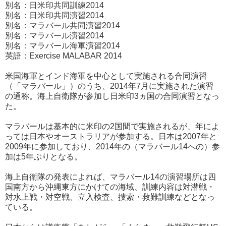
別名：日米印共同訓練2014
別名：日米印共同演習2014
別名：マラバール共同演習2014
別名：マラバール演習2014
別名：マラバール海軍演習2014
英語：Exercise MALABAR 2014
米国海軍とインド海軍を中心として実施される合同演習
（「マラバール」）のうち、2014年7月に実施された演習
の通称。海上自衛隊が参加し日米印3ヵ国の合同演習となっ
た。
マラバールは基本的に米印の2国間で実施されるが、年によ
っては日本やオーストラリアが参加する。日本は2007年と
2009年に参加しており、2014年の（マラバール14への）参
加は5年ぶりとなる。
海上自衛隊の発表によれば、マラバール14の演習場所は四
国南方から沖縄東方にかけての海域、訓練内容は対潜戦・
対水上戦・対空戦、立入検査、捜索・救難訓練などとなっ
ている。