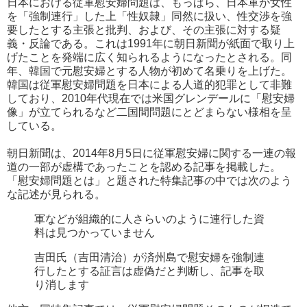
日本における従軍慰安婦問題は、もっぱら、日本軍が女性
を「強制連行」した上「性奴隷」同然に扱い、性交渉を強
要したとする主張と批判、および、その主張に対する疑
義・反論である。これは1991年に朝日新聞が紙面で取り上
げたことを発端に広く知られるようになったとされる。同
年、韓国で元慰安婦とする人物が初めて名乗りを上げた。
韓国は従軍慰安婦問題を日本による人道的犯罪として非難
しており、2010年代現在では米国グレンデールに「慰安婦
像」が立てられるなど二国間問題にとどまらない様相を呈
している。
朝日新聞は、2014年8月5日に従軍慰安婦に関する一連の報
道の一部が虚構であったことを認める記事を掲載した。
「慰安婦問題とは」と題された特集記事の中では次のよう
な記述が見られる。
軍などが組織的に人さらいのように連行した資
料は見つかっていません
吉田氏（吉田清治）が済州島で慰安婦を強制連
行したとする証言は虚偽だと判断し、記事を取
り消します