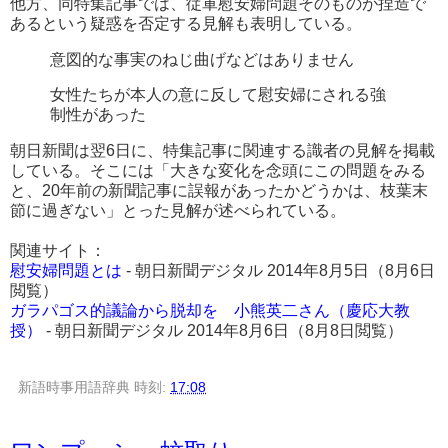
他方、同特集記事では、従軍慰安婦問題そのものが捏造で
あるという疑惑を否定する見解も表明している。
意図的な事実のねじ曲げなどはありません
女性たちが本人の意に反して慰安婦にされる強
制性があった
朝日新聞は翌6日に、特集記事に関連する識者の見解を掲載
している。そこには「大きな変化を念頭にこの問題をみる
と、20年前の新聞記事に誤報があったかどうかは、枝葉末
節に過ぎない」とった見解が述べられている。
関連サイト：
慰安婦問題とは
- 朝日新聞デジタル 2014年8月5日（8月6日
閲覧）
ガラパゴス的議論から脱却を 小熊英二さん（慶応大教
授）
- 朝日新聞デジタル 2014年8月6日（8月8日閲覧）
新語時事用語辞典
時刻:
17:08