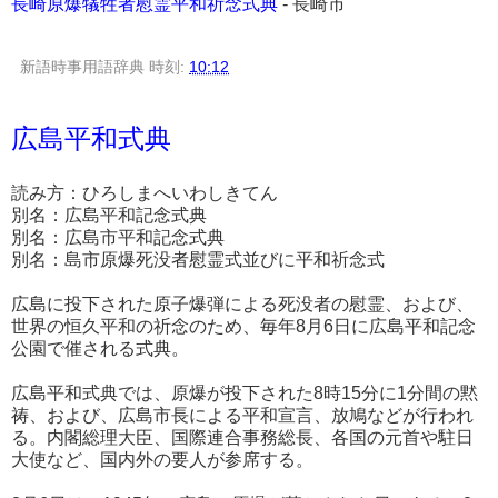
長崎原爆犠牲者慰霊平和祈念式典
- 長崎市
新語時事用語辞典
時刻:
10:12
広島平和式典
読み方：ひろしまへいわしきてん
別名：広島平和記念式典
別名：広島市平和記念式典
別名：島市原爆死没者慰霊式並びに平和祈念式
広島に投下された原子爆弾による死没者の慰霊、および、
世界の恒久平和の祈念のため、毎年8月6日に広島平和記念
公園で催される式典。
広島平和式典では、原爆が投下された8時15分に1分間の黙
祷、および、広島市長による平和宣言、放鳩などが行われ
る。内閣総理大臣、国際連合事務総長、各国の元首や駐日
大使など、国内外の要人が参席する。