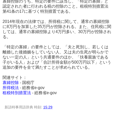
寡婦控除のうち、特定の要件に該当し、「特定の寡婦」と
認定された者に行われる税の控除のこと。租税特別措置法
第41条の17に基づく特別措置である。
2014年現在の法律では、所得税に関して、通常の寡婦控除
に8万円を加算した35万円が控除される。また、住民税に関
しては、通常の寡婦控除より4万円多い、30万円が控除され
る。
「特定の寡婦」の要件としては、「夫と死別し、若しくは
離婚した後婚姻をしていない人、又は夫の生死が明らかで
ない一定の人」という共通要件のほか、「扶養親族である
子がいる人」および「合計所得金額が500万円以下」という
追加の要件を全て満たすことが求められている。
関連サイト：
寡婦控除
- 国税庁
所得税法
- 総務省e-gov
租税特別措置法
- 総務省e-gov
新語時事用語辞典
時刻:
15:29