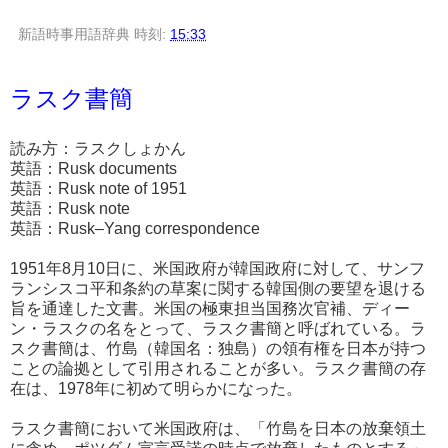
新語時事用語辞典
時刻:
15:33
ラスク書簡
読み方：ラスクしょかん
英語：Rusk documents
英語：Rusk note of 1951
英語：Rusk note
英語：Rusk–Yang correspondence
1951年8月10日に、米国政府が韓国政府に対して、サンフ
ランシスコ平和条約の草案に関する韓国側の要望を退ける
旨を通達した文書。米国の極東担当国務次官補、ディー
ン・ラスクの名をとって、ラスク書簡と呼ばれている。ラ
スク書簡は、竹島（韓国名：独島）の領有権を日本が持つ
ことの論拠として引用されることが多い。ラスク書簡の存
在は、1978年に初めて明らかになった。
ラスク書簡において米国政府は、「竹島を日本の放棄領土