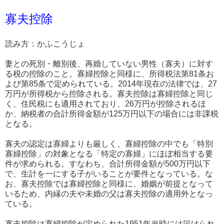
寡夫控除
読み方：かふこうじょ
妻との死別・離別後、再婚していない男性（寡夫）に対す
る税の控除のこと。寡婦控除と同様に、所得税法第81条お
よび第85条で定められている。2014年現在の法律では、27
万円が所得税から控除される。寡夫控除は寡婦控除と同じ
く、住民税にも適用されており、26万円が控除されるほ
か、納税者の合計所得金額が125万円以下の場合には非課税
となる。
寡夫の認定は寡婦よりも厳しく、寡婦控除の中でも「特別
寡婦控除」の対象となる「特定の寡婦」にほぼ相当する要
件が求められる。すなわち、合計所得金額が500万円以下
で、生計を一にする子がいることが要件となっている。な
お、寡夫控除では寡婦控除と同様に、婚姻が前提となって
いるため、内縁の夫や未婚の父は寡夫控除の適用外となっ
ている。
寡夫控除は寡婦控除が定められた1951年当時には設けられ