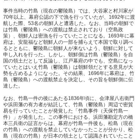
事件当時の竹島（現在の鬱陵島）では、大谷家と村川家が
70年以上、幕府公認の下で漁を行っていたが、1692年に渡
航した際、53名の朝鮮人と遭遇した。なお、当時の朝鮮で
は竹島（鬱陵島）への渡航は禁止されており（空島政
策）、朝鮮人は密漁を行っていたことになる。1693年に幕
府は、安龍福など朝鮮人の一部を捕らえて本国で取り調べ
るとともに、鬱陵島に朝鮮人が来ないよう、朝鮮に対して
申し入れを行った。しかし、朝鮮側は竹島（鬱陵島）を自
国の領土だとして反論し、江戸幕府の中でも、空島になっ
ていたとはいえ竹島（鬱陵島）は朝鮮領だとする意見が大
勢を占めるようになった。その結果、1696年に幕府は、竹
島（鬱陵島）への渡航禁止を決定し、その旨を朝鮮側に伝
達した。
なお、竹島一件の後にあたる1836年頃に、会津屋八右衛門
や浜田藩の有力者が結託して、竹島（鬱陵島）周辺で密貿
易を行っていたことが発覚した「竹島事件（天保竹島一
件）」が発生した。この事件における、浜田藩勘定方の橋
本三兵衛の証言からは、幕府が竹島一件後も、松島（現在
の竹島）への渡航を禁止していなかったことが分かり、松
島（現在の竹島）が日本の領土として認識されていたこと