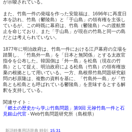
が示唆されている。
また、竹島一件の発端を作った安龍福は、1696年に再度日
本を訪れ、竹島（鬱陵島）と「于山島」の領有権を主張し
ているが、この時既に幕府は、竹島（鬱陵島）への渡航禁
止を命じており、また「于山島」が現在の竹島と同一の島
だとは考えられていない。
1877年に明治政府は、竹島一件における江戸幕府の立場を
踏襲し、「竹島外一島」を「日本と無関係」とする太政官
指令を公布した。韓国側は「外一島」を松島（現在の竹
島）として捉え、明治政府による松島（竹島）の領有権放
棄の根拠として用いている。一方、島根県竹島問題研究顧
問の杉原隆は、複数の資料を基に、「竹島外一島」が「竹
島とも松島とも呼ばれている鬱陵島」を意味するとする解
釈を支持している。
関連サイト：
「郷土の歴史から学ぶ竹島問題」第9回 元禄竹島一件と石
見銀山代官
- Web竹島問題研究所（島根県）
新語時事用語辞典
時刻:
15:31