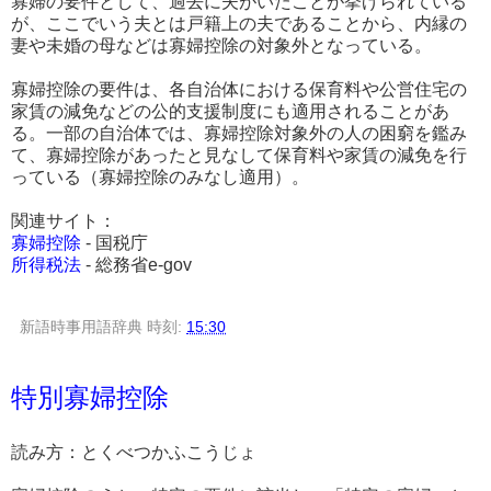
寡婦の要件として、過去に夫がいたことが挙げられている
が、ここでいう夫とは戸籍上の夫であることから、内縁の
妻や未婚の母などは寡婦控除の対象外となっている。
寡婦控除の要件は、各自治体における保育料や公営住宅の
家賃の減免などの公的支援制度にも適用されることがあ
る。一部の自治体では、寡婦控除対象外の人の困窮を鑑み
て、寡婦控除があったと見なして保育料や家賃の減免を行
っている（寡婦控除のみなし適用）。
関連サイト：
寡婦控除
- 国税庁
所得税法
- 総務省e-gov
新語時事用語辞典
時刻:
15:30
特別寡婦控除
読み方：とくべつかふこうじょ