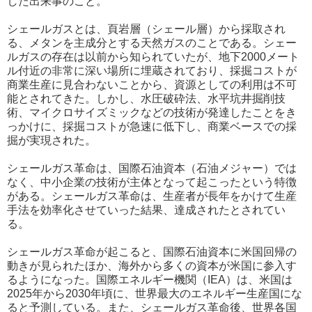
した出来事のこと。
シェールガスとは、頁岩層（シェール層）から採取され
る、メタンを主成分とする天然ガスのことである。シェー
ルガスの存在は以前から知られていたが、地下2000メート
ル付近の非常に深い場所に埋蔵されており、採掘コストが
商業生産に見合わないことから、資源としての利用は不可
能とされてきた。しかし、水圧破砕法、水平坑井掘削技
術、マイクロサイズミックなどの技術が発達したことをき
っかけに、採掘コストが急速に低下し、商業ベースでの採
掘が実現された。
シェールガス革命は、国際石油資本（石油メジャー）では
なく、中小企業の技術が主体となって起こったという特徴
がある。シェールガス革命は、生産者が長年をかけて生産
手法を効率化させていった結果、達成されたとされてい
る。
シェールガス革命が起こると、国際石油資本に米国回帰の
動きが見られたほか、海外から多くの資本が米国に参入す
るようになった。国際エネルギー機関（IEA）は、米国は
2025年から2030年頃に、世界最大のエネルギー生産国にな
ると予測している。また、シェールガス革命後、世界各国