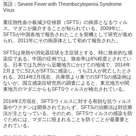
英語：Severe Fever with Thrombocytopenia Syndrome
Virus
重症熱性血小板減少症候群（SFTS）の病原となるウィル
ス。マダニが媒介することが知られている。2009年に、
SFTSが中国各地で報告されたことを契機として研究が進め
られ、2011年にその病原体として初めて報告された。
SFTSは発熱や消化器症状を主症状とする、時に致命的な感
染症である。中国の症例では、致命率は6%程度とされてい
る。日本では九州から近畿地方にかけての地域で、2014年
2月までに52人がSFTSに感染し、うち21人が死亡したとさ
れる。2014年2月現在、兵庫県より東でのSFTSの感染例は
ないが、国立感染症研究所の調査によると、東北地方や関
東地方のマダニからもSFTSウィルスが検出されている。
2014年2月現在、SFTSウィルスに対する有効な抗ウィルス
薬やワクチンは開発されておらず、SFTSの治療法は対症療
法が主となっている。そのため、SFTSウィルスの感染を防
ぐためには、マダニに咬まれることを防ぐことが最重要と
されている。