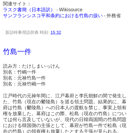
関連サイト：
ラスク書簡（日本語訳）
- Wikisource
サンフランシスコ平和条約における竹島の扱い
- 外務省
新語時事用語辞典
時刻:
15:32
竹島一件
読み方：たけしまいっけん
別名：竹嶋一件
別名：元禄竹島一件
別名：元禄竹嶋一件
江戸時代の元禄年間に、江戸幕府と李氏朝鮮の間で発生し
た、竹島（現在の鬱陵島）を巡る領土問題。結果的に、幕
府は竹島（鬱陵島）への日本人の渡航を禁じ、事実上領有
権を放棄した。幕府はこの際、松島（現在の竹島）につい
ては何ら言及していないが、現代の日韓両国間の竹島問題
における韓国側の主張として、幕府が竹島一件で松島（現
在の竹島）の領有権も放棄したとする主張が見られる。