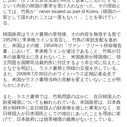
に含め、ポツダム宣言受諾の時点で放棄したものとする」
という内容の韓国の要求を受け入れなかった。その理由と
しては、竹島が「never treated as part of Korea（韓国の一
部として扱われたことは一度もない）」ことを挙げてい
る。
韓国政府はラスク書簡の受領後、その内容を無視する形で
1952年に李承晩ラインを宣言し、竹島の実効支配を進め
た。米国はその後、1954年の「ヴァン・フリート特命報告
書」において、李承晩ラインが違法であること、竹島が日
本の放棄領土に含まれないこと、米国政府が韓国側に、領
土問題を国際司法裁判所に付託するよう非公式に伝えたこ
となどを明記し、ラスク書簡と同様の立場を示している。
また、2008年7月30日のホワイトハウス定例記者会見で
も、米国がラスク書簡当時の見解を変えていないことが明
らかにされた。
また、ラスク書簡では、竹島問題のほかに、在日韓国人の
財産補償についても触れられている。米国政府は、日本政
府が戦時中に在日韓国人の財産権を侵した事実がなく、在
日韓国人が日本国民としての地位にあったことを理由に挙
げて、日本政府には損害補償の義務がないとしている。