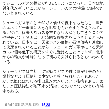
でシェールガスの探鉱が行われるようになった。日本は地
質年代が新しいことから、シェールガスの採掘は期待でき
ないとされている。
シェールガス革命は天然ガス価格の低下をもたらし、世界
のエネルギー事情に大きな影響をもたらすと考えられてい
る。特に、従来天然ガスを主要な収入源としてきたロシア
や中央アジア諸国は、経済的な影響力を低下させると見ら
れている。日本では、天然ガスの価格が石油価格と連動し
て決定されていることから、シェールガス革命による天然
ガスの価格低下の恩恵をすぐに受けることはできず、北米
からの輸入が可能になって初めて受けられるともいわれて
いる。
シェールガスは当初、温室効果ガスの排出量が従来の石油
燃料などより圧倒的に少ないと報じられたこともあった
が、実際にはむしろ排出量が大きいという指摘もある。ま
た、水圧破砕法が地下水を汚染するのではないかという懸
念もある。
新語時事用語辞典
時刻:
15:28