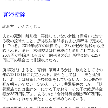
寡婦控除
読み方：かふこうじょ
夫との死別・離別後、再婚していない女性（寡婦）に対す
る税の控除のこと。所得税法第81条および第85条で定めら
れている。2014年現在の法律では、27万円が所得税から控
除される。また、寡婦控除は住民税にも適用されており、
26万円が控除されるほか、納税者の合計所得金額が125万
円以下の場合には非課税となる。
所得税法によると、寡婦に該当するかは、原則としてその
年の12月31日に判定される。要件としては、「夫と死別
し、若しくは離婚した後婚姻をしていない人、又は夫の生
死が明らかでない一定の人」という共通要件のほか、「扶
養親族または生計を一にする子がおり、その子の総所得金
額が38万円以下」、あるいは「合計所得金額が500万円以
下」のいずれかを満たすことが求められている。