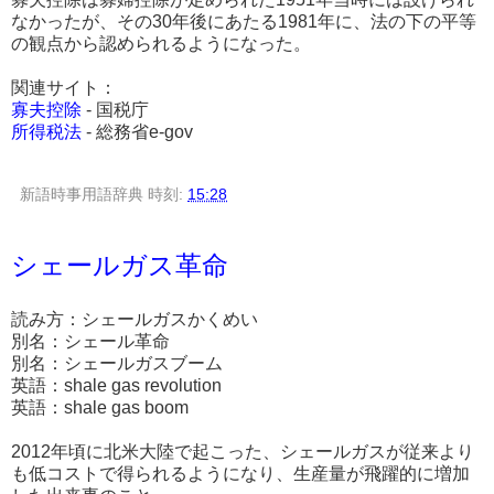
なかったが、その30年後にあたる1981年に、法の下の平等
の観点から認められるようになった。
関連サイト：
寡夫控除
- 国税庁
所得税法
- 総務省e-gov
新語時事用語辞典
時刻:
15:28
シェールガス革命
読み方：シェールガスかくめい
別名：シェール革命
別名：シェールガスブーム
英語：shale gas revolution
英語：shale gas boom
2012年頃に北米大陸で起こった、シェールガスが従来より
も低コストで得られるようになり、生産量が飛躍的に増加