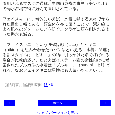
着用されるマスクの通称。中国山東省の青島（チンタオ）
の海水浴場で特に好んで着用されている。
フェイスキニは、端的にいえば、水着に類する素材で作ら
れた目出し帽である。顔全体を布で覆うことで、紫外線に
よる肌へのダメージなどを防ぐ。クラゲに顔を刺されるよ
うな懸念も減る。
「フェイスキニ」という呼称は顔（face）とビキニ
（bikini）を組み合わせたカバン語といえる。水着に関連す
る新スタイルは「ビキニ」の語に引っかけた名で呼ばれる
場合が比較的多い。たとえばイスラーム圏の女性向けに考
案されたブルカ型の水着は「ブルキニ」（burkini）と呼ば
れる。なおフェイスキニは男性にも人気があるという。
新語時事用語辞典
時刻:
16:46
‹
›
ホーム
ウェブ バージョンを表示