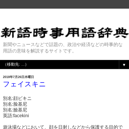
新聞やニュースなどで話題の、政治や経済などの時事的な
用語の意味を解説するサイトです。
▼
2018年7月26日木曜日
フェイスキニ
別名:顔ビキニ
別名:脸基尼
別名:臉基尼
英語:facekini
遊泳場などにおいて、顔を日射しなどから保護する目的で