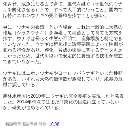
化させ、成魚になるまで育て、世代を継ぐ（子世代のウナ
ギを孵化させる）まで、すべて人工的に行うこと。国内で
は特にニホンウナギの完全養殖を指すことが多い。
単に「ウナギの養殖」という場合、これは一般的に天然の
稚魚（シラスウナギ）を漁獲して種苗として育てる方式を
指す。ウナギは長らく生態が不明で、産卵場所も特定でき
ていなかった。ウナギは孵化後に環境要因によって性別が
変わる特性があり、孵化・育成の環境に関するデータも乏
しかったため、世代を継いで安定的に養殖する技術が確立
できていなかった。
ウナギにはニホンウナギやヨーロッパウナギといった種類
がある。いずれも天然の個体数が激減しており、絶滅の危
機に瀕している。
農林水産省は2010年にウナギの完全養殖を実現したと発表
した。2014年時点ではまだ商業化の目途は立っていない
が、研究が進められている。
新語時事用語辞典
時刻:
10:38