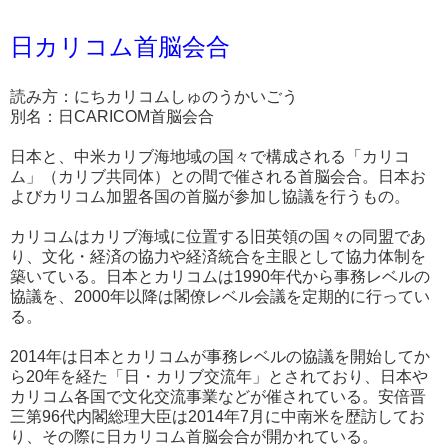
日カリコム首脳会合
読み方：にちカリコムしゅのうかいごう
別名：日CARICOM首脳会合
日本と、中米カリブ海地域の国々で構成される「カリコ
ム」（カリブ共同体）との間で催される首脳会合。日本お
よびカリコム加盟各国の首脳が参加し協議を行うもの。
カリコムはカリブ海域に位置する旧英領の国々の同盟であ
り、文化・経済の協力や経済統合を主眼として協力体制を
築いている。日本とカリコムは1990年代から事務レベルの
協議を、2000年以降は閣僚レベル会議を定期的に行ってい
る。
2014年は日本とカリコムが事務レベルの協議を開始してか
ら20年を経た「日・カリブ交流年」とされており、日本や
カリコム各国で文化交流事業などが催されている。安倍晋
三第96代内閣総理大臣は2014年7月に中南米を歴訪してお
り、その際に日カリコム首脳会合が開かれている。