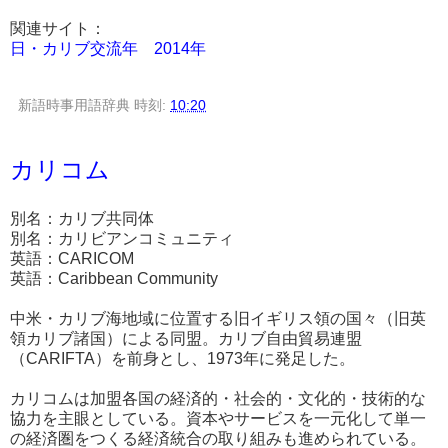
関連サイト：
日・カリブ交流年 2014年
新語時事用語辞典
時刻:
10:20
カリコム
別名：カリブ共同体
別名：カリビアンコミュニティ
英語：CARICOM
英語：Caribbean Community
中米・カリブ海地域に位置する旧イギリス領の国々（旧英
領カリブ諸国）による同盟。カリブ自由貿易連盟
（CARIFTA）を前身とし、1973年に発足した。
カリコムは加盟各国の経済的・社会的・文化的・技術的な
協力を主眼としている。資本やサービスを一元化して単一
の経済圏をつくる経済統合の取り組みも進められている。