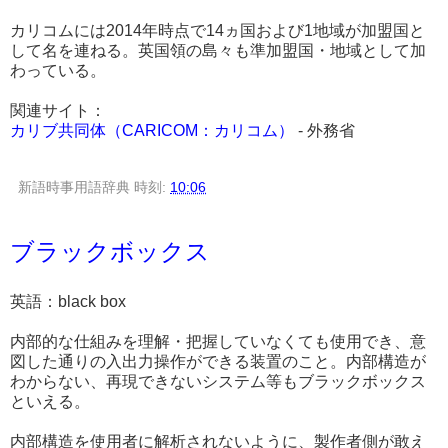
カリコムには2014年時点で14ヵ国および1地域が加盟国と
して名を連ねる。英国領の島々も準加盟国・地域として加
わっている。
関連サイト：
カリブ共同体（CARICOM：カリコム）
- 外務省
新語時事用語辞典
時刻:
10:06
ブラックボックス
英語：black box
内部的な仕組みを理解・把握していなくても使用でき、意
図した通りの入出力操作ができる装置のこと。内部構造が
わからない、再現できないシステム等もブラックボックス
といえる。
内部構造を使用者に解析されないように、製作者側が敢え