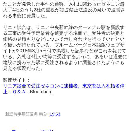
たことが発覚した事件の通称。入札に関わったゼネコン最
大手4社のうち2社の重役が独占禁止法違反の疑いで逮捕さ
れる事態に発展した。
リニア談合は、リニア中央新幹線のターミナル駅を新設す
る工事の受注予定業者を選定する場面で、受注者の決定と
価格の見積もりなどについて示し合わせを行っていたとい
う疑いが持たれている。ブルームバーグ日本語版ウェブサ
イトが2018年3月5日付で掲載した記事などがこれを報じて
いる。入札は4社が均等に受注するように、あるいは過去に
建設に携わった駅に受注されるように調整されたようにも
見える状況だった。
関連サイト：
リニア談合で受注ゼネコンに逮捕者、東京都は入札指名停
止－Ｑ＆Ａ
- Bloomberg
新語時事用語辞典
時刻:
19:53