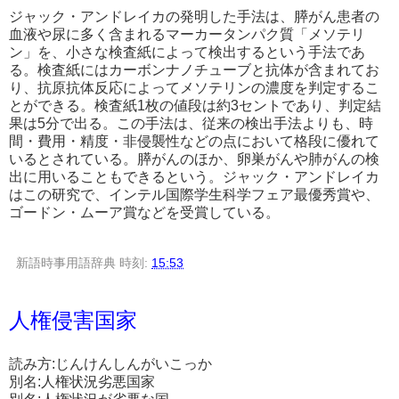
ジャック・アンドレイカの発明した手法は、膵がん患者の
血液や尿に多く含まれるマーカータンパク質「メソテリ
ン」を、小さな検査紙によって検出するという手法であ
る。検査紙にはカーボンナノチューブと抗体が含まれてお
り、抗原抗体反応によってメソテリンの濃度を判定するこ
とができる。検査紙1枚の値段は約3セントであり、判定結
果は5分で出る。この手法は、従来の検出手法よりも、時
間・費用・精度・非侵襲性などの点において格段に優れて
いるとされている。膵がんのほか、卵巣がんや肺がんの検
出に用いることもできるという。ジャック・アンドレイカ
はこの研究で、インテル国際学生科学フェア最優秀賞や、
ゴードン・ムーア賞などを受賞している。
新語時事用語辞典
時刻:
15:53
人権侵害国家
読み方:じんけんしんがいこっか
別名:人権状況劣悪国家