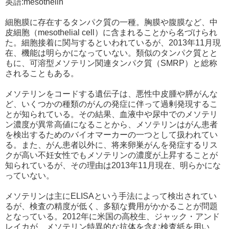
英語:mesothelin
細胞膜に存在するタンパク質の一種。胸膜や腹膜など、中
皮細胞（mesothelial cell）に含まれることから名づけられ
た。細胞接着に関与するといわれているが、2013年11月現
在、機能は明らかになっていない。類似のタンパク質とと
もに、可溶型メソテリン関連タンパク質（SMRP）と総称
されることもある。
メソテリンをコードする遺伝子は、悪性中皮腫や膵がんな
ど、いくつかの種類のがんの発症に伴って過剰発現するこ
とが知られている。その結果、血液中や尿中でのメソテリ
ン濃度が異常高値になることから、メソテリンはがん患者
を検出するためのバイオマーカーの一つとして扱われてい
る。また、がん患者以外に、将来卵巣がんを発症するリス
クが高い不妊女性でもメソテリンの濃度が上昇することが
知られているが、その理由は2013年11月現在、明らかにな
っていない。
メソテリンは主にELISAという手法によって検出されてい
るが、検査の精度が低く、多額な費用がかかることが問題
となっている。2012年に米国の高校生、ジャック・アンド
レイカが、メソテリン特異的な抗体を含む検査紙を用い