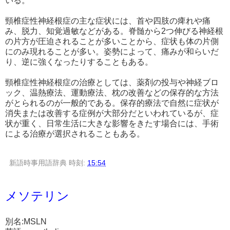
いる。
頸椎症性神経根症の主な症状には、首や四肢の痺れや痛
み、脱力、知覚過敏などがある。脊髄から2つ伸びる神経根
の片方が圧迫されることが多いことから、症状も体の片側
にのみ現れることが多い。姿勢によって、痛みが和らいだ
り、逆に強くなったりすることもある。
頸椎症性神経根症の治療としては、薬剤の投与や神経ブロ
ック、温熱療法、運動療法、枕の改善などの保存的な方法
がとられるのが一般的である。保存的療法で自然に症状が
消失または改善する症例が大部分だといわれているが、症
状が重く、日常生活に大きな影響をきたす場合には、手術
による治療が選択されることもある。
新語時事用語辞典
時刻:
15:54
メソテリン
別名:MSLN