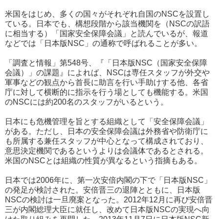
米国をはじめ、多くの国々がそれぞれ自国のNSCを設置し
ている。日本でも、構想段階から該当機関を（NSCの訳語
に相当する）「国家安全保障会議」と読んでいるが、報道
などでは「日本版NSC」の通称で呼ばれることが多い。
「調査と情報」第548号、『「日本版NSC（国家安全保障
会議）」の課題』によれば、NSCは専任スタッフが外交や
軍事などの観点から首長に助言を行い手助けする他、各省
庁に対して横断的に指示を行う場としても機能する。米国
のNSCには約200名のスタッフがいるという。
日本にも危機管理を旨とする組織として「安全保障会議」
がある。ただし、日本の安全保障会議は外務省や防衛庁に
も所属する兼任スタッフが中心となって構成されており、
意思決定機関であるというよりは会議体であるとされる。
米国のNSCとは組織の性質が異なるという指摘もある。
日本では2006年に、第一次安倍内閣の下で「日本版NSC」
の発足が検討された。安倍晋三の退陣とともに、日本版
NSCの検討は一旦廃案となった。2012年12月に再び安倍晋
三が内閣総理大臣に就任し、改めて日本版NSCの実現へ向