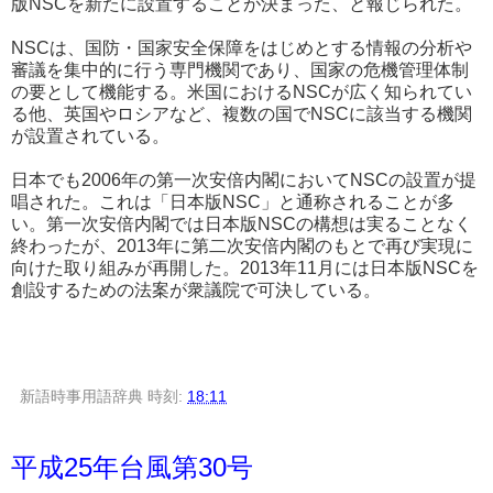
版NSCを新たに設置することが決まった、と報じられた。
NSCは、国防・国家安全保障をはじめとする情報の分析や
審議を集中的に行う専門機関であり、国家の危機管理体制
の要として機能する。米国におけるNSCが広く知られてい
る他、英国やロシアなど、複数の国でNSCに該当する機関
が設置されている。
日本でも2006年の第一次安倍内閣においてNSCの設置が提
唱された。これは「日本版NSC」と通称されることが多
い。第一次安倍内閣では日本版NSCの構想は実ることなく
終わったが、2013年に第二次安倍内閣のもとで再び実現に
向けた取り組みが再開した。2013年11月には日本版NSCを
創設するための法案が衆議院で可決している。
新語時事用語辞典
時刻:
18:11
平成25年台風第30号