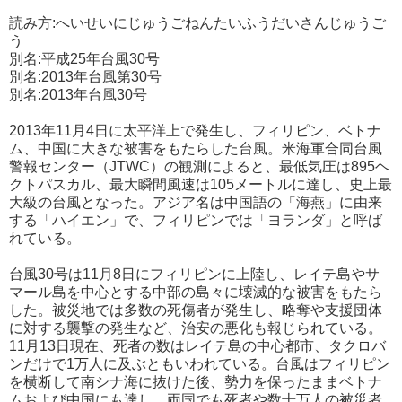
読み方:へいせいにじゅうごねんたいふうだいさんじゅうご
う
別名:平成25年台風30号
別名:2013年台風第30号
別名:2013年台風30号
2013年11月4日に太平洋上で発生し、フィリピン、ベトナ
ム、中国に大きな被害をもたらした台風。米海軍合同台風
警報センター（JTWC）の観測によると、最低気圧は895ヘ
クトパスカル、最大瞬間風速は105メートルに達し、史上最
大級の台風となった。アジア名は中国語の「海燕」に由来
する「ハイエン」で、フィリピンでは「ヨランダ」と呼ば
れている。
台風30号は11月8日にフィリピンに上陸し、レイテ島やサ
マール島を中心とする中部の島々に壊滅的な被害をもたら
した。被災地では多数の死傷者が発生し、略奪や支援団体
に対する襲撃の発生など、治安の悪化も報じられている。
11月13日現在、死者の数はレイテ島の中心都市、タクロバ
ンだけで1万人に及ぶともいわれている。台風はフィリピン
を横断して南シナ海に抜けた後、勢力を保ったままベトナ
ムおよび中国にも達し、両国でも死者や数十万人の被災者