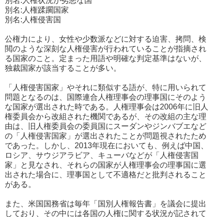
別名:人権状況が劣悪な国
別名:人権蹂躙国家
別名:人権侵害国
公権力により、女性や少数派などに対する迫害、拷問、検
閲のような深刻な人権侵害が行われていることが指摘され
る国家のこと。定まった用語や明確な判定基準はないが、
独裁国家が該当することが多い。
「人権侵害国家」やそれに類似する語が、特に用いられて
問題となるのは、国際連合人権理事会の理事国にそのよう
な国家が選出された時である。人権理事会は2006年に旧人
権委員会から改組された機関であるが、その改組の主な理
由は、旧人権委員会の委員国にスーダンやジンバブエなど
の「人権侵害国家」が選出されたことが問題視されたため
であった。しかし、2013年現在においても、例えば中国、
ロシア、サウジアラビア、キューバなどが「人権侵害国
家」と見なされ、それらの国家が人権理事会の理事国に選
出された場合に、理事国として不適格だと批判されること
がある。
また、米国国務省は毎年「国別人権報告書」を議会に提出
しており、その中には各国の人権に関する状況が記されて