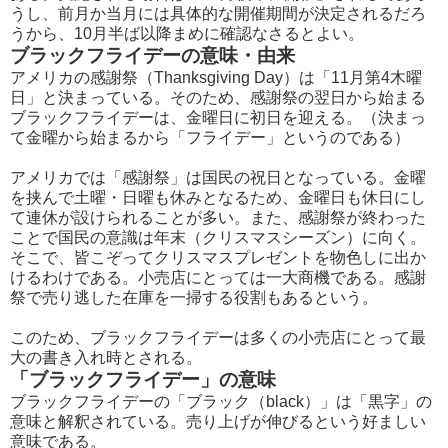
うし、前月か当月には具体的な開催期間が決定されるだろ
うから、10月半ば以降まめに確認なさるとよい。
ブラックフライデーの意味・由来
アメリカの感謝祭（Thanksgiving Day）は「11月第4木曜
日」と決まっている。そのため、感謝祭の翌日から始まる
ブラックフライデーは、金曜日に初日を迎える。（決まっ
て金曜から始まるから「フライデー」というのである）
アメリカでは「感謝祭」は国民の祝日となっている。金曜
を挟んで土曜・日曜も休みとなるため、金曜日も休日にし
て連休が設けられることが多い。また、感謝祭が終わった
ことで国民の意識は年末（クリスマスシーズン）に向く。
そこで、皆こぞってクリスマスプレゼントを物色しに出か
けるわけである。小売店にとっては一大商機である。感謝
祭で売り逃した在庫を一掃する役割もあるという。
このため、ブラックフライデーは多くの小売店にとって最
大の書き入れ時とされる。
「ブラックフライデー」の意味
ブラックフライデーの「ブラック（black）」は「黒字」の
意味と解釈されている。売り上げが伸びるという好ましい
意味である。