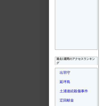
過去1週間のアクセスランキン
グ
出羽守
延坪島
土浦連続殺傷事件
迂回献金