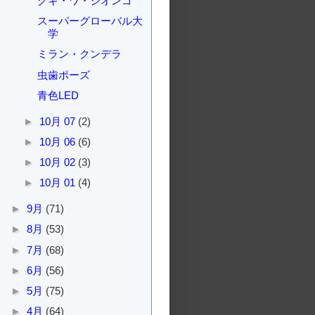
グギ・ワ・ジオンゴ
スーパーグローバル大
学
ミラン・クンデラ
虫歯ポーズ
青色LED
►
10月 07
(2)
►
10月 06
(6)
►
10月 02
(3)
►
10月 01
(4)
►
9月
(71)
►
8月
(53)
►
7月
(68)
►
6月
(56)
►
5月
(75)
►
4月
(64)