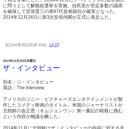
に問うとして解散総選挙を実施、自民党が安定多数の議席
を確保して安倍晋三の第97代首相就任が確実となった。
2014年12月24日に第3次安倍内閣が正式に発足した。
新語時事用語辞典
時刻:
13:27
2014年12月25日木曜日
ザ・インタビュー
別名：ジ・インタビュー
英語：The Interview
アメリカのソニー・ピクチャーズエンタテインメントが製
作したコメディ映画のタイトル。米国のジャーナリストが
北朝鮮の金正恩（キムジョンウン）第一書記の暗殺に挑む
という内容が物議を醸した。
2014年11月に北朝鮮はザ・インタビューの内容に対する非