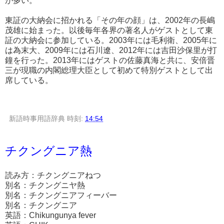
が多い。
東証の大納会に招かれる「その年の顔」は、2002年の長嶋
茂雄に始まった。以後毎年各界の著名人がゲストとして東
証の大納会に参加している。2003年には毛利衛、2005年に
は為末大、2009年には石川遼、2012年には吉田沙保里が打
鐘を行った。2013年にはゲストの佐藤真海と共に、安倍晋
三が現職の内閣総理大臣として初めて特別ゲストとして出
席している。
新語時事用語辞典
時刻:
14:54
チクングニア熱
読み方：チクングニアねつ
別名：チクングニヤ熱
別名：チクングニアフィーバー
別名：チクングニア
英語：Chikungunya fever