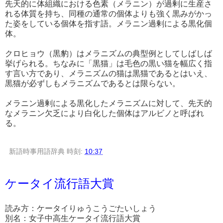
先天的に体組織における色素（メラニン）が過剰に生産さ
れる体質を持ち、同種の通常の個体よりも強く黒みがかっ
た姿をしている個体を指す語。メラニン過剰による黒化個
体。
クロヒョウ（黒豹）はメラニズムの典型例としてしばしば
挙げられる。ちなみに「黒猫」は毛色の黒い猫を幅広く指
す言い方であり、メラニズムの猫は黒猫であるとはいえ、
黒猫が必ずしもメラニズムであるとは限らない。
メラニン過剰による黒化したメラニズムに対して、先天的
なメラニン欠乏により白化した個体はアルビノと呼ばれ
る。
新語時事用語辞典
時刻:
10:37
ケータイ流行語大賞
読み方：ケータイりゅうこうごたいしょう
別名：女子中高生ケータイ流行語大賞