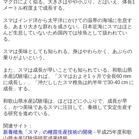
マグロによく似る。大きさはやや小ぶり、とはいえ、体長1
メートル程度まで成長する。
スマはインド洋から太平洋にかけての温帯の海域に生息す
る。あまり大きな群れを成さない。日本近海にスマはほと
んど生息していないため国内では珍魚として扱われてい
る。
スマは美味としても知られる。身はやわらかく、あぶらの
乗りがよいという。
また、スマは成長が早いことでも知られている。和歌山県
水産試験場によれば、「スマはおよそ1 ヶ月で全長60 mm
に成長し」、「沖だししたスマ稚魚は約半年で30-40 cm に
成長」する。
和歌山県水産試験場は、ほどほどに小ぶりで、成長が早
く、かつ美味であるスマに注目して、養殖して安定生産す
る研究を進めている。
関連サイト：
新養殖魚「スマ」の種苗生産技術の開発
- 平成25年度和歌
山県水産試験場研究成果情報