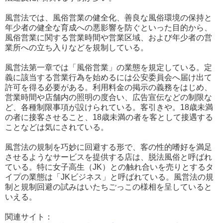
風営法では、風俗営業の健全化、善良な風俗環境の保持と
年少者の健全な育成への悪影響を防ぐといった目的から、
風俗営業に関する営業時間や営業区域、および年少者の営
業所への立ち入りなどを規制している。
風営法第一章では「風俗営業」の業態を規定している。定
義に該当する営業行為を始めるには公安委員会へ届け出て
許可を得る必要がある。利用料金の掲示の義務をはじめ、
営業時間や店舗内の照明の度合い、広告宣伝などの制限な
ど、各種制限事項が設けられている。客引きや。18歳未満
の者に接客させること、18歳未満の者を客として接遇する
ことなどは気にされている。
風営法の規制を巧妙に回避する形で、客の性的嗜好を満足
させるようなサービスを提供する店は、脱法風俗と呼ばれ
ている。特に女子高生（JK）との触れ合いを売りとするタ
イプの業態は「JKビジネス」と呼ばれている。風営法の規
制と規制回避の試みはいたちごっこの様相を呈していると
いえる。
関連サイト：