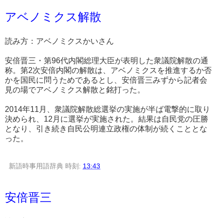
アベノミクス解散
読み方：アベノミクスかいさん
安倍晋三・第96代内閣総理大臣が表明した衆議院解散の通
称。第2次安倍内閣の解散は、アベノミクスを推進するか否
かを国民に問うためであるとし、安倍晋三みずから記者会
見の場でアベノミクス解散と銘打った。
2014年11月、衆議院解散総選挙の実施が半ば電撃的に取り
決められ、12月に選挙が実施された。結果は自民党の圧勝
となり、引き続き自民公明連立政権の体制が続くこととな
った。
新語時事用語辞典
時刻:
13:43
安倍晋三