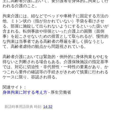
主に高齢者介護において、要介護者を身体的に拘束して行
われる介護のこと。
拘束介護には、紐などでベッドや車椅子に固定する方法の
他、ミトン状の（指が分かれていない）手袋を着けさせ
る、部屋に施錠して出られないようにするといった扱いが
含まれる。転倒事故や徘徊といった介護上の困難（面倒
事）を起こさせないための措置として取られるが、慢性的
な拘束は当事者である高齢者の尊厳を著しく損なうとし
て、高齢者虐待の観点から問題視されている。
高齢者介護においては緊急的・例外的に身体拘束もやむを
得ないと判断される場合もある。介護保険施設の指定基準
では、対応に切迫性・非代替性・一時性の要素があり、か
つこれら要件の確認等の手続きがきわめて慎重に行われる
ケースに限り、容認され得る。
関連サイト：
身体拘束に対する考え方
- 厚生労働省
新語時事用語辞典
時刻:
14:32