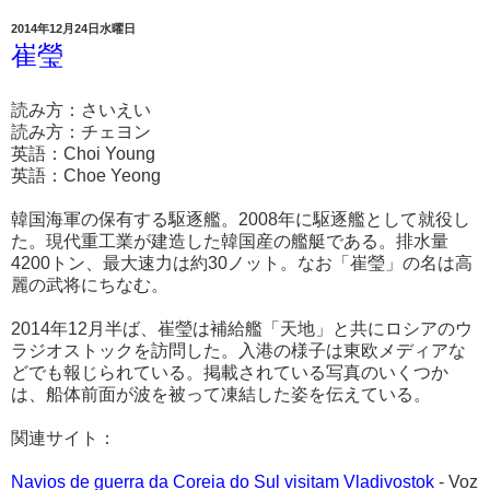
2014年12月24日水曜日
崔瑩
読み方：さいえい
読み方：チェヨン
英語：Choi Young
英語：Choe Yeong
韓国海軍の保有する駆逐艦。2008年に駆逐艦として就役し
た。現代重工業が建造した韓国産の艦艇である。排水量
4200トン、最大速力は約30ノット。なお「崔瑩」の名は高
麗の武将にちなむ。
2014年12月半ば、崔瑩は補給艦「天地」と共にロシアのウ
ラジオストックを訪問した。入港の様子は東欧メディアな
どでも報じられている。掲載されている写真のいくつか
は、船体前面が波を被って凍結した姿を伝えている。
関連サイト：
Navios de guerra da Coreia do Sul visitam Vladivostok
- Voz