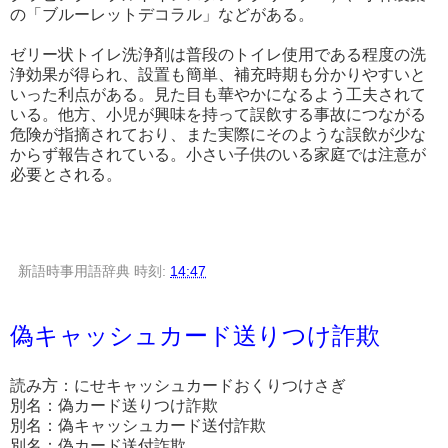
の「ブルーレットデコラル」などがある。
ゼリー状トイレ洗浄剤は普段のトイレ使用である程度の洗
浄効果が得られ、設置も簡単、補充時期も分かりやすいと
いった利点がある。見た目も華やかになるよう工夫されて
いる。他方、小児が興味を持って誤飲する事故につながる
危険が指摘されており、また実際にそのような誤飲が少な
からず報告されている。小さい子供のいる家庭では注意が
必要とされる。
新語時事用語辞典
時刻:
14:47
偽キャッシュカード送りつけ詐欺
読み方：にせキャッシュカードおくりつけさぎ
別名：偽カード送りつけ詐欺
別名：偽キャッシュカード送付詐欺
別名：偽カード送付詐欺