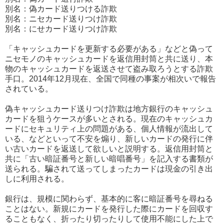
別名：偽カード送りつける詐欺
別名：ニセカード送りつけ詐欺
別名：にせカード送りつけ詐欺
「キャッシュカードを更新する必要がある」などと偽って
ニセモノのキャッシュカードを返信用封筒と共に送り、本
物のキャッシュカードを返送させて盗み取ろうとする詐欺
手口。2014年12月現在、全国で同種の事案が相次いで報告
されている。
偽キャッシュカード送りつけ詐欺は地方銀行のキャッシュ
カードを狙うケースが多いとされる。現在のキャッシュカ
ードにセキュリティ上の問題がある、個人情報が流出して
いる、などといって不安を煽り、新しいカードの発行に伴
い古いカードを返送して欲しいと説明する。返信用封筒と
共に「古い暗証番号と新しい暗唱番号」を記入する書類が
送られる。騙されて送ってしまったカードは現金の引き出
しに利用される。
銀行は、規模に関わらず、基本的に客に暗証番号を尋ねる
ことはない。新規にカードを発行した際にカードを回収す
ることもなく、折ったり切ったりして使用不能にした上で