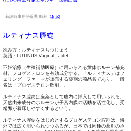
新語時事用語辞典
時刻:
15:52
ルティナス膣錠
読み方：ルティナスちつじょう
英語：LUTINUS Vaginal Tablet
不妊治療（生殖補助医療）に用いられる黄体ホルモン補充
材。プロゲステロンを有効成分する。「ルティナス」はフ
ェリング・ファーマが販売する薬剤の商品名であり、一般
名は「プロゲステロン膣剤」。
ルティナス膣錠は座薬として膣内に挿入して用いられる。
天然由来成分のホルモンが子宮内膜の活動を活性化し、受
精卵が着床しやすくするという。
ルティナス膣錠をはじめとするプロゲステロン腟剤は、海
外では広く用いられつつあるが、日本では同種の薬剤の承