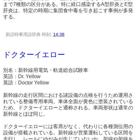
まで7種類の区分がある。特に経口感染するA型肝炎とE型
肝炎は、特定の時期に集団食中毒を引き起こす事例が多発
する。
新語時事用語辞典
時刻:
14:38
ドクターイエロー
別名：新幹線用電気・軌道総合試験車
英語：Dr. Yellow
英語：Doctor Yellow
新幹線の走行区間における諸設備の点検を行うため運用さ
れている整備専用車両。車体全面が黄色に塗装されている
ため、ドクターイエローと通称される。車両形状は通常の
新幹線とほぼ同じ。
ドクターイエローには客席がなく、代わりに各種測位用の
設備が搭載されている。新幹線が営業運転している区間を
走行し、レールにゆがみが生じていないか、架線や架線を