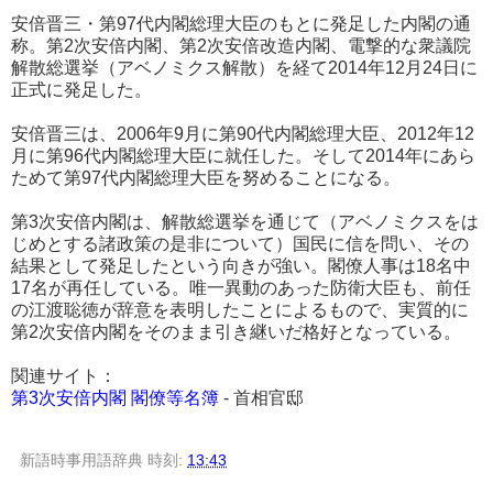
安倍晋三・第97代内閣総理大臣のもとに発足した内閣の通
称。第2次安倍内閣、第2次安倍改造内閣、電撃的な衆議院
解散総選挙（アベノミクス解散）を経て2014年12月24日に
正式に発足した。
安倍晋三は、2006年9月に第90代内閣総理大臣、2012年12
月に第96代内閣総理大臣に就任した。そして2014年にあら
ためて第97代内閣総理大臣を努めることになる。
第3次安倍内閣は、解散総選挙を通じて（アベノミクスをは
じめとする諸政策の是非について）国民に信を問い、その
結果として発足したという向きが強い。閣僚人事は18名中
17名が再任している。唯一異動のあった防衛大臣も、前任
の江渡聡徳が辞意を表明したことによるもので、実質的に
第2次安倍内閣をそのまま引き継いだ格好となっている。
関連サイト：
第3次安倍内閣 閣僚等名簿
- 首相官邸
新語時事用語辞典
時刻:
13:43