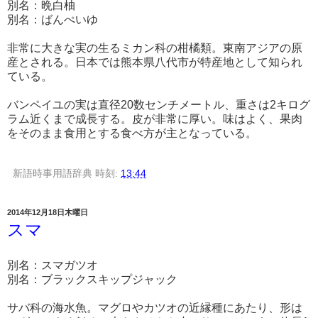
別名：晩白柚
別名：ばんぺいゆ
非常に大きな実の生るミカン科の柑橘類。東南アジアの原
産とされる。日本では熊本県八代市が特産地として知られ
ている。
バンペイユの実は直径20数センチメートル、重さは2キログ
ラム近くまで成長する。皮が非常に厚い。味はよく、果肉
をそのまま食用とする食べ方が主となっている。
新語時事用語辞典
時刻:
13:44
2014年12月18日木曜日
スマ
別名：スマガツオ
別名：ブラックスキップジャック
サバ科の海水魚。マグロやカツオの近縁種にあたり、形は