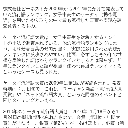
株式会社ピーネストが2009年から2012年にかけて発表して
いた流行語ランキング。女子中高生のケータイ（携帯電
話）を用いたやり取りの中で最も流行した言葉や表現を調
査発表するもの。
ケータイ流行語大賞は、女子中高生を対象とするアンケー
トの手法で調査されている。他の流行語ランキングに比
べ、より若者言葉の傾向が強く、実際に多用された表現が
ランキングに反映されやすい。他面、必ずしもその年の世
相を反映した語ばかりがランクインとするとは限らず、前
年にランクインした語が根強く使われ再度ランクインする
といったケースも見られた。
ケータイ流行語大賞は2009年に第1回が実施された。発表
時期は12月初旬で、これは「ユーキャン新語・流行語大賞
受賞」や「ネット流行語大賞」といった同種のイベントと
同じタイミングといえる。
2010年のケータイ流行語大賞は、2010年11月18日から11
月24日の期間に調べられたもので、金賞（第1位・年間大
賞）が「なう」、銀賞（第2位）が「あげぽよ」、銅賞（第