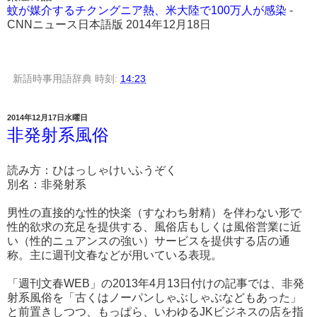
蚊が媒介するチクングニア熱、米大陸で100万人が感染
-
CNNニュース日本語版 2014年12月18日
新語時事用語辞典
時刻:
14:23
2014年12月17日水曜日
非発射系風俗
読み方：ひはっしゃけいふうぞく
別名：非発射系
男性の直接的な性的快楽（すなわち射精）を伴わない形で
性的欲求の充足を提供する、風俗店もしくは風俗営業に近
い（性的ニュアンスの強い）サービスを提供する店の通
称。主に週刊文春などが用いている表現。
「週刊文春WEB」の2013年4月13日付けの記事では、非発
射系風俗を「古くはノーパンしゃぶしゃぶなどもあった」
と前置きしつつ、もっぱら、いわゆるJKビジネスの店を指