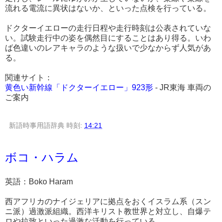
流れる電流に異状はないか、といった点検を行っている。
ドクターイエローの走行日程や走行時刻は公表されていな
い。試験走行中の姿を偶然目にすることはあり得る。いわ
ば色違いのレアキャラのような扱いで少なからず人気があ
る。
関連サイト：
黄色い新幹線「ドクターイエロー」923形
- JR東海 車両の
ご案内
新語時事用語辞典
時刻:
14:21
ボコ・ハラム
英語：Boko Haram
西アフリカのナイジェリアに拠点をおくイスラム系（スン
ニ派）過激派組織。西洋キリスト教世界と対立し、自爆テ
ロや拉致といった過激な活動を行っている。