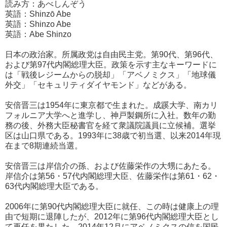
読み方：あべしんぞう
英語：Shinzō Abe
英語：Shinzo Abe
英語：Abe Shinzo
日本の政治家。所属政党は自由民主党。第90代、第96代、
および第97代内閣総理大臣。政策を示す主なキーワードに
は「戦後レジームからの脱却」「アベノミクス」「地球儀
外交」「セキュリティダイヤモンド」などがある。
安倍晋三は1954年に東京都で生まれた。成蹊大学、南カリ
フォルニア大学へと進学し、神戸製鋼所に入社。数年の勤
務の後、外務大臣秘書官を経て衆議院議員に立候補。選挙
区は山口県である。1993年に38歳で初当選、以来2014年現
在まで8期連続当選。
安倍晋三は岸信介の孫、および佐藤栄作の大甥にあたる。
岸信介は第56・57代内閣総理大臣、佐藤栄作は第61・62・
63代内閣総理大臣である。
2006年に第90代内閣総理大臣に就任、この時は健康上の理
由で短期に退陣したが、2012年に第96代内閣総理大臣とし
て再任を果たした。2014年12月にアベノミクスの信を国民