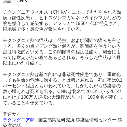
英語：CHIK
チクングニアウィルス（CHIKV）によってもたらされる熱
病（熱性疾患）。ヒトスジシマカやネッタイシマカなどの
蚊を媒介して感染する。アフリカで1950年代に発見され、
同地域で多く感染例が報告されている。
チクングニア熱の症状は、発熱、および関節の痛みを主と
する。多くの点でデング熱と似るが、関節痛を伴うという
点は特徴的といえる。この関節痛の程度は酷く、場合によ
っては耐えがたい程であるとされる。そうした症状は半月
以上にわたり続く。
チクングニア熱は基本的には非致死性疾患であり、重症化
しても生命の危険に瀕することは稀とあれる。死亡率は0.1
パーセント程度ともいわれている。しかしながら感染者の
数が増えれば死者も出る。CNNは北米で2013年から2014年
にかけて100万人規模の大流行が起こり、100余名が死亡し
ていることを伝えている。
関連サイト：
チクングニア熱
- 国立感染症研究所 感染症情報センター 感
染症の話