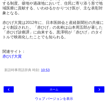
する制度。僻地や過疎地において、住民に寄り添う形で地
域医療に貢献する、いわゆるかかりつけ医が、主な表彰対
象となる。
赤ひげ大賞は2012年に、日本医師会と産経新聞社の共催に
より創設された。「赤ひげ」の名称は山本周五郎が著した
「赤ひげ診療譚」に由来する。黒澤明が「赤ひげ」のタイ
トルで映画化したことでも知られる。
関連サイト：
赤ひげ大賞
新語時事用語辞典
時刻:
10:53
‹
›
ホーム
ウェブ バージョンを表示