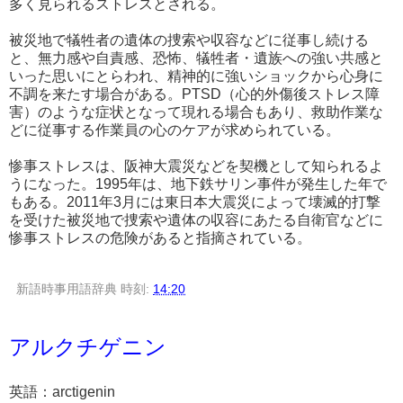
多く見られるストレスとされる。
被災地で犠牲者の遺体の捜索や収容などに従事し続ける
と、無力感や自責感、恐怖、犠牲者・遺族への強い共感と
いった思いにとらわれ、精神的に強いショックから心身に
不調を来たす場合がある。PTSD（心的外傷後ストレス障
害）のような症状となって現れる場合もあり、救助作業な
どに従事する作業員の心のケアが求められている。
惨事ストレスは、阪神大震災などを契機として知られるよ
うになった。1995年は、地下鉄サリン事件が発生した年で
もある。2011年3月には東日本大震災によって壊滅的打撃
を受けた被災地で捜索や遺体の収容にあたる自衛官などに
惨事ストレスの危険があると指摘されている。
新語時事用語辞典
時刻:
14:20
アルクチゲニン
英語：arctigenin