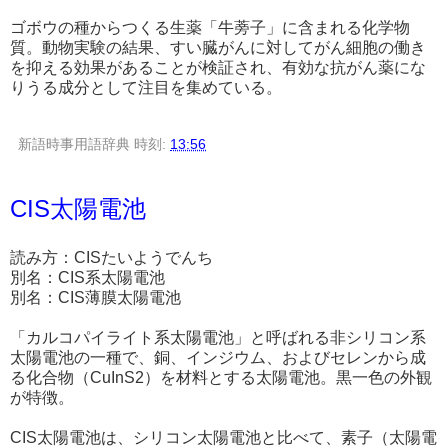
ゴボウの種からつくる生薬「牛蒡子」に含まれる化学物
質。動物実験の結果、すい臓がんに対してがん細胞の働き
を抑える効果があることが検証され、有効な抗がん薬にな
りうる成分として注目を集めている。
新語時事用語辞典
時刻:
13:56
CIS太陽電池
読み方：CISたいようでんち
別名：CIS系太陽電池
別名：CIS薄膜太陽電池
「カルコパイライト系太陽電池」と呼ばれる非シリコン系
太陽電池の一種で、銅、インジウム、およびセレンから成
る化合物（CuInS2）を材料とする太陽電池。黒一色の外観
が特徴。
CIS太陽電池は、シリコン太陽電池と比べて、素子（太陽電