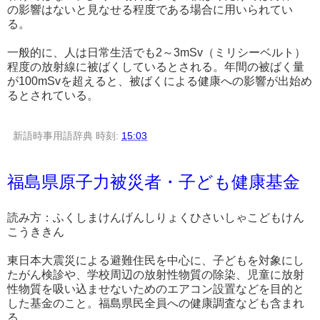
の影響はないと見なせる程度である場合に用いられてい
る。
一般的に、人は日常生活でも2～3mSv（ミリシーベルト）
程度の放射線に被ばくしているとされる。年間の被ばく量
が100mSvを超えると、被ばくによる健康への影響が出始め
るとされている。
新語時事用語辞典
時刻:
15:03
福島県原子力被災者・子ども健康基金
読み方：ふくしまけんげんしりょくひさいしゃこどもけん
こうききん
東日本大震災による避難住民を中心に、子どもを対象にし
たがん検診や、学校周辺の放射性物質の除染、児童に放射
性物質を吸い込ませないためのエアコン設置などを目的と
した基金のこと。福島県民全員への健康調査なども含まれ
る。