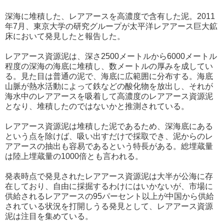
深海に堆積した、レアアースを高濃度で含有した泥。2011
年7月、東京大学の研究グループが太平洋レアアース巨大鉱
床において発見したと報告した。
レアアース資源泥は、深さ2500メートルから6000メートル
程度の深海の海底に堆積し、数メートルの厚みを成してい
る。見た目は普通の泥で、海底に広範囲に分布する。海底
山脈が熱水活動によって鉄などの酸化物を放出し、それが
海水中のレアアースを吸着して高濃度のレアアース資源泥
となり、堆積したのではないかと推測されている。
レアアース資源泥は堆積した泥であるため、深海底にある
という点を除けば、吸い出すだけで採取でき、泥からのレ
アアースの抽出も容易であるという特長がある。総埋蔵量
は陸上埋蔵量の1000倍とも言われる。
発表時点で発見されたレアアース資源泥は大半が公海に存
在しており、自由に採掘するわけにはいかないが、市場に
供給されるレアアースの95パーセント以上が中国から供給
されている状況を打開しうる発見として、レアアース資源
泥は注目を集めている。