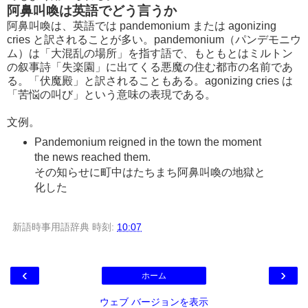
阿鼻叫喚は英語でどう言うか
阿鼻叫喚は、英語では pandemonium または agonizing
cries と訳されることが多い。pandemonium（パンデモニウ
ム）は「大混乱の場所」を指す語で、もともとはミルトン
の叙事詩「失楽園」に出てくる悪魔の住む都市の名前であ
る。「伏魔殿」と訳されることもある。agonizing cries は
「苦悩の叫び」という意味の表現である。
文例。
Pandemonium reigned in the town the moment
the news reached them.
その知らせに町中はたちまち阿鼻叫喚の地獄と
化した
新語時事用語辞典
時刻:
10:07
‹
›
ホーム
ウェブ バージョンを表示