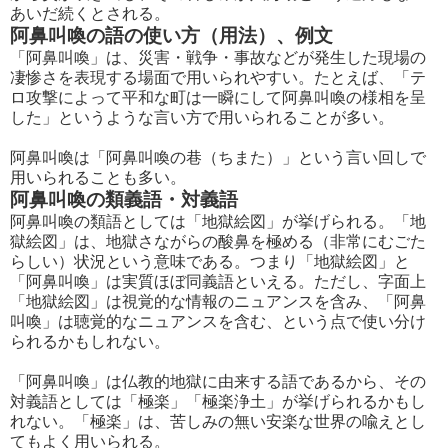
あいだ続くとされる。
阿鼻叫喚の語の使い方（用法）、例文
「阿鼻叫喚」は、災害・戦争・事故などが発生した現場の
凄惨さを表現する場面で用いられやすい。たとえば、「テ
ロ攻撃によって平和な町は一瞬にして阿鼻叫喚の様相を呈
した」というような言い方で用いられることが多い。
阿鼻叫喚は「阿鼻叫喚の巷（ちまた）」という言い回しで
用いられることも多い。
阿鼻叫喚の類義語・対義語
阿鼻叫喚の類語としては「地獄絵図」が挙げられる。「地
獄絵図」は、地獄さながらの酸鼻を極める（非常にむごた
らしい）状況という意味である。つまり「地獄絵図」と
「阿鼻叫喚」は実質ほぼ同義語といえる。ただし、字面上
「地獄絵図」は視覚的な情報のニュアンスを含み、「阿鼻
叫喚」は聴覚的なニュアンスを含む、という点で使い分け
られるかもしれない。
「阿鼻叫喚」は仏教的地獄に由来する語であるから、その
対義語としては「極楽」「極楽浄土」が挙げられるかもし
れない。「極楽」は、苦しみの無い安楽な世界の喩えとし
てもよく用いられる。