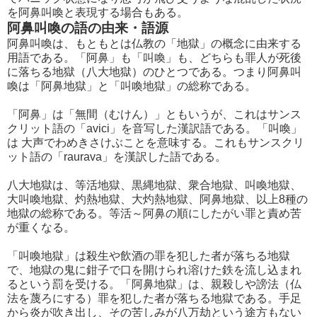
を阿鼻叫喚と表現する場合もある。
阿鼻叫喚の語の由来・語源
阿鼻叫喚は、もともとは仏教の「地獄」の概念に由来する
用語である。「阿鼻」も「叫喚」も、どちらも罪人が死後
に落ちる地獄（八大地獄）のひとつである。つまり阿鼻叫
喚は「阿鼻地獄」と「叫喚地獄」の総称である。
「阿鼻」は「無間（むけん）」ともいうが、これはサンス
クリット語の「avici」を音写した漢訳語である。「叫喚」
は 大声でわめきさけぶことを意味する。これもサンスクリ
ット語の「raurava」を漢訳した語である。
八大地獄は、等活地獄、黒縄地獄、衆合地獄、叫喚地獄、
大叫喚地獄、灼熱地獄、大灼熱地獄、阿鼻地獄、以上8種の
地獄の総称である。等活～阿鼻の順にしたがい罪と責め苦
が重くなる。
「叫喚地獄」は殺生や飲酒の罪を犯した者が落ちる地獄
で、地獄の鬼に鉗子で口を開けられ溶けた鉄を流し込まれ
るという罰を受ける。「阿鼻地獄」は、親殺しや謗法（仏
法を蔑ろにする）罪を犯した者が落ちる地獄である。手足
から炎が吹き出し、その苦しみが八万劫という途方もない