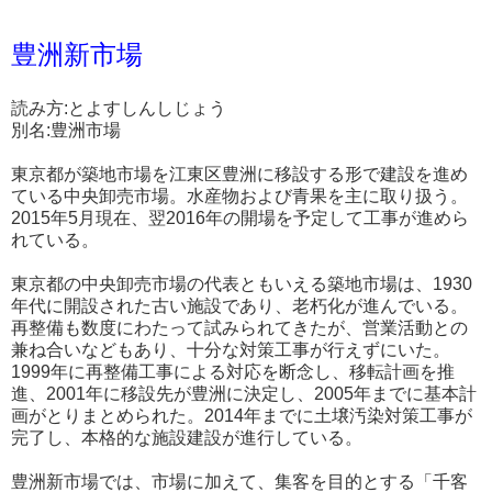
豊洲新市場
読み方:とよすしんしじょう
別名:豊洲市場
東京都が築地市場を江東区豊洲に移設する形で建設を進め
ている中央卸売市場。水産物および青果を主に取り扱う。
2015年5月現在、翌2016年の開場を予定して工事が進めら
れている。
東京都の中央卸売市場の代表ともいえる築地市場は、1930
年代に開設された古い施設であり、老朽化が進んでいる。
再整備も数度にわたって試みられてきたが、営業活動との
兼ね合いなどもあり、十分な対策工事が行えずにいた。
1999年に再整備工事による対応を断念し、移転計画を推
進、2001年に移設先が豊洲に決定し、2005年までに基本計
画がとりまとめられた。2014年までに土壌汚染対策工事が
完了し、本格的な施設建設が進行している。
豊洲新市場では、市場に加えて、集客を目的とする「千客