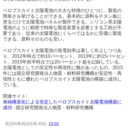
ペロブスカイト太陽電池の大きな特徴のひとつに、製造の
簡単さを挙げることができる。基本的に原料をチタン板に
塗るだけで太陽電池パネルが製作できる。シリコン系太陽
電池のように精密で特殊な製造装置を必要とする工程が不
要であり、従来の太陽電池にくらべてはるかに安価に製造
できる。原料そのものも安い。
ペロブスカイト太陽電池の発電効率は著しく向上しつつあ
り、2012年時点で約10パーセント、2013年に約15パーセン
ト、2015年前半時点では20パーセント超を記録している。
太陽電池としての安定性や再現性に難があったもの、2015
年には国立研究開発法人物質・材料研究機構が安定性・再
現性ともに優れたペロブスカイト太陽電池の構築に成功し
ている。
関連サイト:
単純構造化による安定したペロブスカイト太陽電池構築に
成功
- 国立研究開発法人物質・材料研究機構
新語時事用語辞典
時刻:
13:02