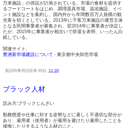
万来施設」の併設が計画されている。市場の食材を提供す
るフードコートをはじめ、調理器具市場、温浴施設、イベ
ント施設などを集約し、国内外から年間数百万人規模の観
光客を招くとしている。2013年に千客万来施設の運営主体
となる民間事業者が募集され、翌2014年に事業者が決定し
たが、2015年に事業者が相次いで辞退を表明、いったん白
紙している。
関連サイト:
豊洲新市場建設について
- 東京都中央卸売市場
新語時事用語辞典
時刻:
11:20
ブラック人材
読み方:ブラックじんざい
勤務態度や仕事に対する姿勢などに著しく不適切な部分が
あり、雇用者（使用者）が雇用を避けたり雇用したことを
後悔したりするような人材のこと。