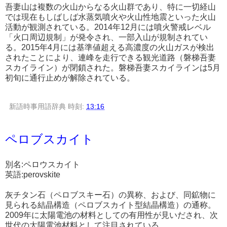
吾妻山は複数の火山からなる火山群であり、特に一切経山
では現在もしばしば水蒸気噴火や火山性地震といった火山
活動が観測されている。2014年12月には噴火警戒レベル
「火口周辺規制」が発令され、一部入山が規制されてい
る。2015年4月には基準値超える高濃度の火山ガスが検出
されたことにより、連峰を走行できる観光道路（磐梯吾妻
スカイライン）が閉鎖された。磐梯吾妻スカイラインは5月
初旬に通行止めが解除されている。
新語時事用語辞典
時刻:
13:16
ペロブスカイト
別名:ペロウスカイト
英語:perovskite
灰チタン石（ペロブスキー石）の異称、および、同鉱物に
見られる結晶構造（ペロブスカイト型結晶構造）の通称。
2009年に太陽電池の材料としての有用性が見いだされ、次
世代の太陽電池材料として注目されている。