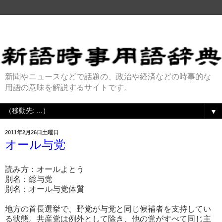
新聞やニュースなどで話題の、政治や経済などの時事的な
用語の意味を解説するサイトです。
▼
2011年2月26日土曜日
オール与党
読み方：オールよとう
別名：総与党
別名：オール与党体質
地方の首長選挙で、野党が与党と同じ候補者を支持してい
る状態。共産党は例外として除き、他の党がすべて同じ主