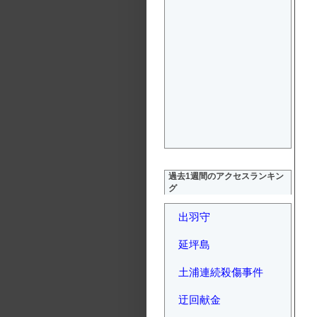
過去1週間のアクセスランキン
グ
出羽守
延坪島
土浦連続殺傷事件
迂回献金