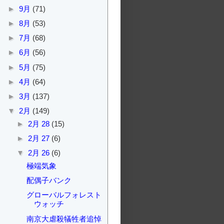
►
9月
(71)
►
8月
(53)
►
7月
(68)
►
6月
(56)
►
5月
(75)
►
4月
(64)
►
3月
(137)
▼
2月
(149)
►
2月 28
(15)
►
2月 27
(6)
▼
2月 26
(6)
極端気象
配偶子バンク
グローバルフォレスト
ウォッチ
南京大虐殺犠牲者追悼