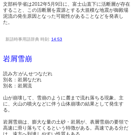
文部科学省は2012年5月9日に、富士山直下に活断層が存在
すること、この活断層を震源とする大規模な地震が御殿場
泥流の発生原因となった可能性があることなどを発表し
た。
新語時事用語辞典
時刻:
14:53
岩屑雪崩
読み方:がんせつなだれ
別名：岩屑なだれ
別名：岩屑流
山が崩壊して、雪崩のように麓まで流れ落ちる現象。主
に、火山の噴火などに伴う山体崩壊の結果として発生す
る。
岩屑雪崩は、膨大な量の土砂・岩屑が、表層雪崩の要領で
高速に滑り落ちてくるという特徴がある。高速である分だ
け、遠方へ到達しやすい性質もある。