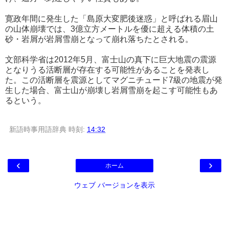
寛政年間に発生した「島原大変肥後迷惑」と呼ばれる眉山
の山体崩壊では、3億立方メートルを優に超える体積の土
砂・岩屑が岩屑雪崩となって崩れ落ちたとされる。
文部科学省は2012年5月、富士山の真下に巨大地震の震源
となりうる活断層が存在する可能性があることを発表し
た。この活断層を震源としてマグニチュード7級の地震が発
生した場合、富士山が崩壊し岩屑雪崩を起こす可能性もあ
るという。
新語時事用語辞典
時刻:
14:32
‹
›
ホーム
ウェブ バージョンを表示