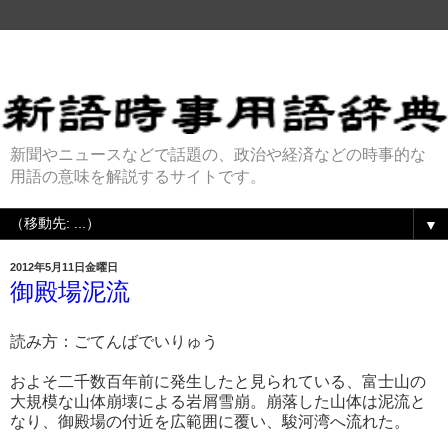
新聞やニュースなどで話題の、政治や経済などの時事的な
用語の意味を解説するサイトです。
▼
2012年5月11日金曜日
御殿場泥流
読み方：ごてんばでいりゅう
およそ二千数百年前に発生したと見られている、富士山の
大規模な山体崩壊による岩屑雪崩。崩落した山体は泥流と
なり、御殿場の付近を広範囲に覆い、駿河湾へ流れた。