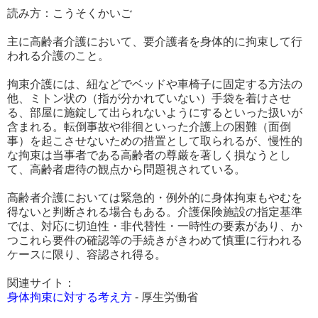
読み方：こうそくかいご
主に高齢者介護において、要介護者を身体的に拘束して行
われる介護のこと。
拘束介護には、紐などでベッドや車椅子に固定する方法の
他、ミトン状の（指が分かれていない）手袋を着けさせ
る、部屋に施錠して出られないようにするといった扱いが
含まれる。転倒事故や徘徊といった介護上の困難（面倒
事）を起こさせないための措置として取られるが、慢性的
な拘束は当事者である高齢者の尊厳を著しく損なうとし
て、高齢者虐待の観点から問題視されている。
高齢者介護においては緊急的・例外的に身体拘束もやむを
得ないと判断される場合もある。介護保険施設の指定基準
では、対応に切迫性・非代替性・一時性の要素があり、か
つこれら要件の確認等の手続きがきわめて慎重に行われる
ケースに限り、容認され得る。
関連サイト：
身体拘束に対する考え方
- 厚生労働省