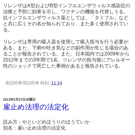
リレンザはA型およびB型インフルエンザウィルス感染症の
治療と予防に効果を示し、ワクチンの機能を代替しうる。
抗インフルエンザウィルス薬としては、「タミフル」など
と共に広くその名が知られており、また多く使用されてい
る。
リレンザは専用の吸入器を使用して吸入投与を行う必要が
ある。また、下痢や吐き気などの副作用が生じる場合のあ
ることが報告されている。また、日本国内では2009年から
2012年までの3年間で1名、リレンザの投与後にアレルギー
性のショックで死亡した事例があると報告されている。
新語時事用語辞典
時刻:
11:14
2013年2月27日水曜日
雇止め法理の法定化
読み方：やといどめほうりのほうていか
別名：雇い止め法理の法定化