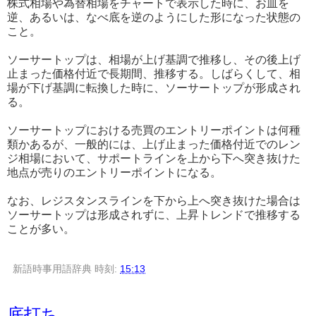
株式相場や為替相場をチャートで表示した時に、お皿を
逆、あるいは、なべ底を逆のようにした形になった状態の
こと。
ソーサートップは、相場が上げ基調で推移し、その後上げ
止まった価格付近で長期間、推移する。しばらくして、相
場が下げ基調に転換した時に、ソーサートップが形成され
る。
ソーサートップにおける売買のエントリーポイントは何種
類かあるが、一般的には、上げ止まった価格付近でのレン
ジ相場において、サポートラインを上から下へ突き抜けた
地点が売りのエントリーポイントになる。
なお、レジスタンスラインを下から上へ突き抜けた場合は
ソーサートップは形成されずに、上昇トレンドで推移する
ことが多い。
新語時事用語辞典
時刻:
15:13
底打ち