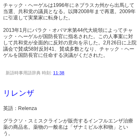
チャック・ヘーゲルは1996年にネブラスカ州から出馬して
当選、共和党の議員となる。以降2008年まで再選。2009年
に引退して実業家に転身した。
2013年1月にバラク・オバマ米第44代大統領によってチャ
ック・ヘーゲルが国防長官に指名された。この人事案に対
して共和党が全面的に反対の意向を示した。2月26日に上院
議会で賛成58対反対41、賛成多数となり、チャック・ヘー
ゲルを国防長官に任命する決議がくだされた。
新語時事用語辞典
時刻:
11:38
リレンザ
英語：Relenza
グラクソ・スミスクラインが販売するインフルエンザ治療
薬の商品名。薬物の一般名は「ザナミビル水和物」とい
う。