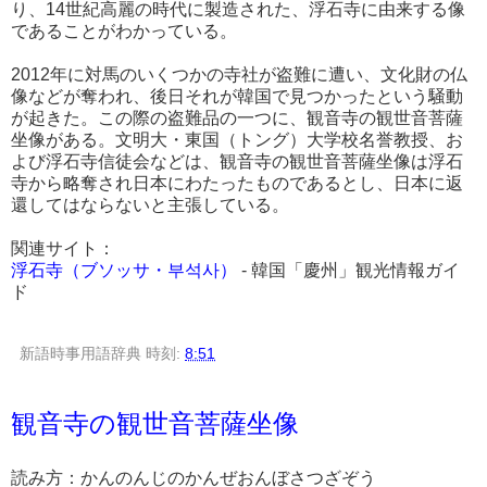
り、14世紀高麗の時代に製造された、浮石寺に由来する像
であることがわかっている。
2012年に対馬のいくつかの寺社が盗難に遭い、文化財の仏
像などが奪われ、後日それが韓国で見つかったという騒動
が起きた。この際の盗難品の一つに、観音寺の観世音菩薩
坐像がある。文明大・東国（トング）大学校名誉教授、お
よび浮石寺信徒会などは、観音寺の観世音菩薩坐像は浮石
寺から略奪され日本にわたったものであるとし、日本に返
還してはならないと主張している。
関連サイト：
浮石寺（ブソッサ・부석사）
- 韓国「慶州」観光情報ガイ
ド
新語時事用語辞典
時刻:
8:51
観音寺の観世音菩薩坐像
読み方：かんのんじのかんぜおんぼさつざぞう