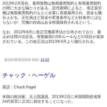
2013年2月現在、雇用形態は無期雇用契約と有期雇用契約
の間に大きな隔たりがある。読売新聞によると、准正規労
働は無期雇用契約のもとに企業に直接雇用され、賃金も幾
分上がる。正社員ほど賃金や昇進条件などが好条件にはな
らないが、労働の自由はある程度維持されるという。
なお、2012年8月に改正労働基準法が公布されており、雇
止め法理の法定化、有期雇用の5年ルールなどの項目が追加
されている。この改正法は2013年4月より施行される。
新語時事用語辞典
時刻:
12:22
チャック・ヘーゲル
英語：Chuck Hagel
米国の政治家。元上院議員。2013年2月に米国国防総省第
24代長官に正式に就任することになった。