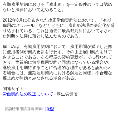
有期雇用契約における「雇止め」を一定条件の下では認め
ないと法律において定めること。
2012年8月に公布された改正労働契約法において、「有期
雇用の5年ルール」などとともに、雇止め法理の法定化が盛
り込まれている。これは過去に最高裁判所において示され
た判断を法律に落とし込んだものである。
雇止めは、有期雇用契約において、雇用期間が満了した際
に使用者側が契約更新を行わず、そのまま雇用契約を終了
させることである。ある程度の契約更新がすでに行われて
おり、実質的に無期雇用契約と同然になっている場合や、
継続雇用を期待することに合理的な理由があると認められ
る場合には、無期雇用契約における解雇と同様、不合理な
雇止めが無効とみなされる場合がある。
関連サイト：
労働契約法の改正について
- 厚生労働省
新語時事用語辞典
時刻:
10:53