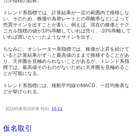
カル指標の総称。
トレンド系指標では、計算結果が一定の範囲内で推移しな
い。そのため、株価や為替レートとの乖離率などによって
売買サインを出すことが多い。例えば、現在の株価とテク
ニカル指標の値が10%乖離していれば売り、-10%乖離して
いれば買いといったようなサインを出す。
ちなみに、オシレーター系指標では、株価が上昇を続けて
いると計算結果がずっと最高値のままで推移することがあ
り、天井圏を見極められないことがあるが、トレンド系指
標では、最高値そのものがないために天井圏を見極めるこ
とが可能になる。
トレンド系指標には、移動平均線やMACD、一目均衡表な
どが挙げられる。
新語時事用語辞典
時刻:
15:11
仮名取引