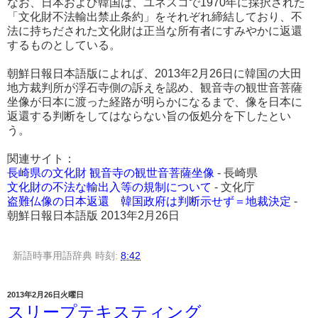
なお、日本および韓国は、ユネスコで1970年に採択された
「文化財不法輸出禁止条約」をそれぞれ締結しており、不
法に持ちだされた文化財は正当な所有者にすみやかに返還
するものとしている。
朝鮮日報日本語版によれば、2013年2月26日に韓国の大田
地方裁判所が浮石寺側の訴えを認め、観音寺の観世音菩薩
坐像が日本に渡った経路が明らかになるまで、像を日本に
返還する判断をしてはならない旨の仮処分を下したとい
う。
関連サイト：
長崎県の文化財 観音寺の観世音菩薩坐像
- 長崎県
文化財の不法な輸出入等の規制について
- 文化庁
盗難仏像の日本返還 韓国政府は判断示せず＝地裁決定
-
朝鮮日報日本語版 2013年2月26日
新語時事用語辞典
時刻:
8:42
2013年2月26日火曜日
スリープテキスティング