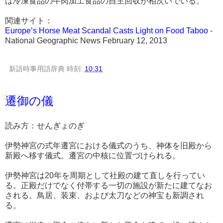
は冷凍食品の牛肉加工食品の自主回収が相次いでいる。
関連サイト：
Europe’s Horse Meat Scandal Casts Light on Food Taboo
-
National Geographic News February 12, 2013
新語時事用語辞典
時刻:
10:31
遷御の儀
読み方：せんぎょのぎ
伊勢神宮の式年遷宮における儀式のうち、神体を旧殿から
新殿へ移す儀式。遷宮の中核に位置づけられる。
伊勢神宮は20年を周期として社殿の建て直しを行ってい
る。正殿だけでなく付帯する一切の施設が新たに建てなお
される。鳥居、装束、および太刀などの神宝も新調され
る。