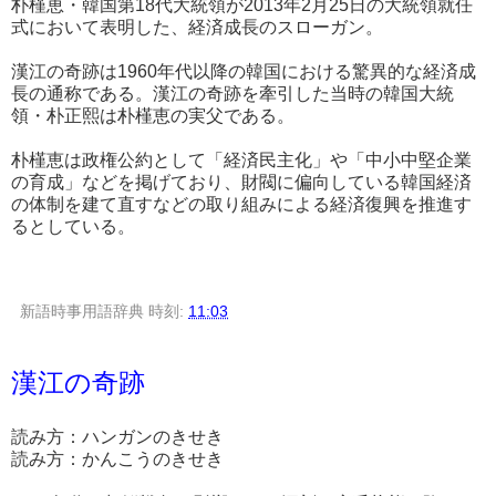
朴槿恵・韓国第18代大統領が2013年2月25日の大統領就任
式において表明した、経済成長のスローガン。
漢江の奇跡は1960年代以降の韓国における驚異的な経済成
長の通称である。漢江の奇跡を牽引した当時の韓国大統
領・朴正熙は朴槿恵の実父である。
朴槿恵は政権公約として「経済民主化」や「中小中堅企業
の育成」などを掲げており、財閥に偏向している韓国経済
の体制を建て直すなどの取り組みによる経済復興を推進す
るとしている。
新語時事用語辞典
時刻:
11:03
漢江の奇跡
読み方：ハンガンのきせき
読み方：かんこうのきせき