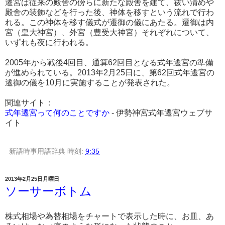
遷宮は従来の殿舎の傍らに新たな殿舎を建て、祓い清めや
殿舎の装飾などを行った後、神体を移すという流れで行わ
れる。この神体を移す儀式が遷御の儀にあたる。遷御は内
宮（皇大神宮）、外宮（豊受大神宮）それぞれについて、
いずれも夜に行われる。
2005年から戦後4回目、通算62回目となる式年遷宮の準備
が進められている。2013年2月25日に、第62回式年遷宮の
遷御の儀を10月に実施することが発表された。
関連サイト：
式年遷宮って何のことですか
- 伊勢神宮式年遷宮ウェブサ
イト
新語時事用語辞典
時刻:
9:35
2013年2月25日月曜日
ソーサーボトム
株式相場や為替相場をチャートで表示した時に、お皿、あ