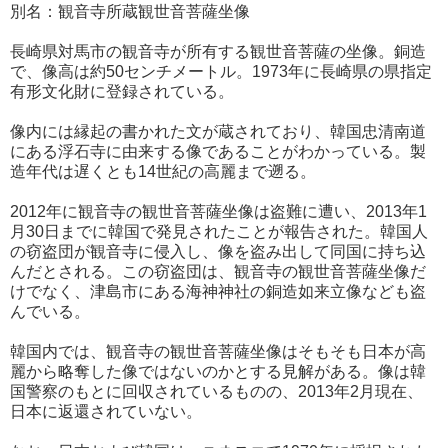
別名：観音寺所蔵観世音菩薩坐像
長崎県対馬市の観音寺が所有する観世音菩薩の坐像。銅造
で、像高は約50センチメートル。1973年に長崎県の県指定
有形文化財に登録されている。
像内には縁起の書かれた文が蔵されており、韓国忠清南道
にある浮石寺に由来する像であることがわかっている。製
造年代は遅くとも14世紀の高麗まで遡る。
2012年に観音寺の観世音菩薩坐像は盗難に遭い、2013年1
月30日までに韓国で発見されたことが報告された。韓国人
の窃盗団が観音寺に侵入し、像を盗み出して同国に持ち込
んだとされる。この窃盗団は、観音寺の観世音菩薩坐像だ
けでなく、津島市にある海神神社の銅造如来立像なども盗
んでいる。
韓国内では、観音寺の観世音菩薩坐像はそもそも日本が高
麗から略奪した像ではないのかとする見解がある。像は韓
国警察のもとに回収されているものの、2013年2月現在、
日本に返還されていない。