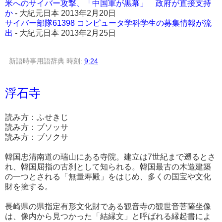
米へのサイバー攻撃、「中国軍が黒幕」 政府が直接支持
か
- 大紀元日本 2013年2月20日
サイバー部隊61398 コンピュータ学科学生の募集情報が流
出
- 大紀元日本 2013年2月25日
新語時事用語辞典
時刻:
9:24
浮石寺
読み方：ふせきじ
読み方：ブソッサ
読み方：ブソクサ
韓国忠清南道の瑞山にある寺院。建立は7世紀まで遡るとさ
れ、韓国屈指の古刹として知られる。韓国最古の木造建築
の一つとされる「無量寿殿」をはじめ、多くの国宝や文化
財を擁する。
長崎県の県指定有形文化財である観音寺の観世音菩薩坐像
は、像内から見つかった「結縁文」と呼ばれる縁起書によ