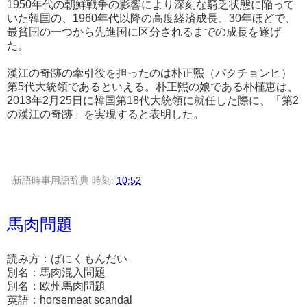
1950年代の朝鮮戦争の影響により深刻な窮乏状態に陥って
いた韓国の、1960年代以降の高度経済成長。30年ほどで、
最貧国の一つから先進国に区分されるまでの成長を遂げ
た。
漢江の奇跡の牽引役を担ったのは朴正煕（パクチョンヒ）
第5代大統領であるといえる。朴正煕の娘である朴槿恵は、
2013年2月25日に韓国第18代大統領に就任した際に、「第2
の漢江の奇跡」を実現すると表明した。
新語時事用語辞典
時刻:
10:52
馬肉問題
読み方：ばにくもんだい
別名：馬肉混入問題
別名：欧州馬肉問題
英語：horsemeat scandal