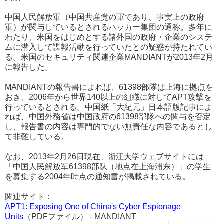
中国人民解放軍（中国共産党の軍であり、事実上の政府
軍）が関与しているとされるハッカー集団の通称。多年に
わたり、米国をはじめとする諸外国の政府・企業のシステ
ムに潜入して諜報活動を行っていたとの疑惑が持たれてい
る。米国のセキュリティ関連企業MANDIANTが2013年2月
に報告した。
MANDIANTの報告書によれば、61398部隊は上海に拠点を
おき、2006年から世界140以上の組織に対してAPT攻撃を
行っているとされる。中国紙「大紀元」日本語版記事によ
れば、中国外務省は中国政府の61398部隊への関与を否定
し、報告書の内容は専門的でない無責任な内容であるとし
て非難している。
なお、2013年2月26日現在、浙江大学ウェブサイトには
「中国人民解放军61398部队（地点在上海浦东）」の学生
を募集する2004年時点の通知書が掲載されている。
関連サイト：
APT1: Exposing One of China's Cyber Espionage
Units
（PDFファイル） - MANDIANT