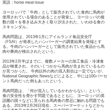
英語：horse meat issue
ヨーロッパで「牛肉」として販売されていた食肉に馬肉が
使用されている場合のあることが発覚し、ヨーロッパの複
数の国々を巻き込み大きく取り沙汰された、いわゆる食の
スキャンダル。
馬肉問題は、2013年1月にアイルランド食品安全庁
（FSAI）が発表したハンバーガーの調査結果を発端とす
る。牛肉のハンバーガーとして販売されていた食品から馬
肉や豚肉が検出されたという。
2013年2月半ばまでに、複数メーカーの加工食品・冷凍食
品が検査され、そのいくつかから馬肉が含まれているもの
が見つかった。 牛肉以外の肉の混入割合は一定でないが、
National Geographic Newsなどによると、中には100パーセ
ント馬肉だった例もあったという。
馬肉問題は、「何が混入しているかわからない」という、
食の安全性を脅かす問題であるとともに、ヨーロッパの英
語圏の国々などに見られる馬肉食の禁忌に触れる問題でも
ある。2013年2月26日現在、スーパーマーケットなどから