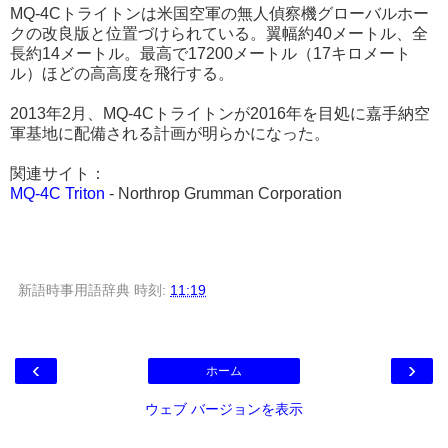
MQ-4Cトライトンは米国空軍の無人偵察機グローバルホー
クの改良版と位置づけられている。翼幅約40メートル、全
長約14メートル。最高で17200メートル（17キロメート
ル）ほどの高高度を飛行する。
2013年2月、MQ-4Cトライトンが2016年を目処に嘉手納空
軍基地に配備される計画が明らかになった。
関連サイト：
MQ-4C Triton
- Northrop Grumman Corporation
新語時事用語辞典
時刻:
11:19
‹
›
ホーム
ウェブ バージョンを表示