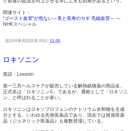
り前進の血流を向上させる等に工夫も効果があるという。
関連サイト：
“ゴースト血管”が危ない～美と長寿のカギ 毛細血管～
―
NHKスペシャル
新語時事用語辞典
時刻:
11:05
ロキソニン
英語：Loxonin
第一三共ヘルスケアが販売している解熱鎮痛薬の商品名。
正式名は「ロキソニンS」であるが、通称として「ロキソニ
ン」と呼ばれることが多い。
ロキソニンはロキソプロフェンのナトリウム水和物を主成
分とする。いわゆる先発医薬品であり、現在では後発医薬
品（ジェネリック医薬品）も複数登場している。