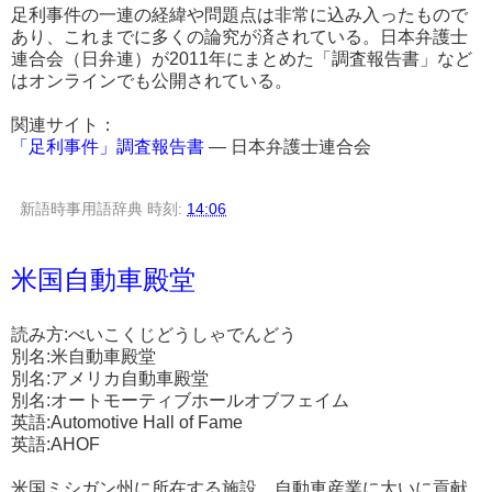
足利事件の一連の経緯や問題点は非常に込み入ったもので
あり、これまでに多くの論究が済されている。日本弁護士
連合会（日弁連）が2011年にまとめた「調査報告書」など
はオンラインでも公開されている。
関連サイト：
「足利事件」調査報告書
― 日本弁護士連合会
新語時事用語辞典
時刻:
14:06
米国自動車殿堂
読み方:べいこくじどうしゃでんどう
別名:米自動車殿堂
別名:アメリカ自動車殿堂
別名:オートモーティブホールオブフェイム
英語:Automotive Hall of Fame
英語:AHOF
米国ミシガン州に所在する施設。自動車産業に大いに貢献