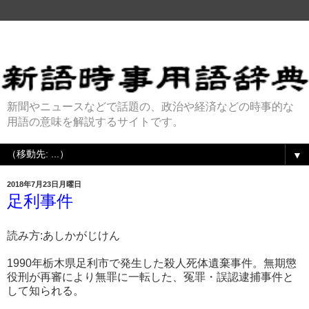
新聞やニュースなどで話題の、政治や経済などの時事的な
用語の意味を解説するサイトです。
▼
2018年7月23日月曜日
足利事件
読み方:あしかがじけん
1990年栃木県足利市で発生した殺人死体遺棄事件。無期懲
役刑が再審により無罪に一転した、冤罪・誤認逮捕事件と
して知られる。