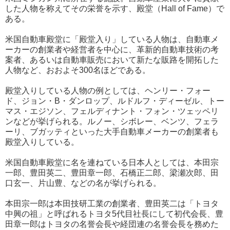
した人物を称えてその栄誉を示す、殿堂（Hall of Fame）で
ある。
米国自動車殿堂に「殿堂入り」している人物は、自動車メ
ーカーの創業者や経営者を中心に、革新的自動車技術の考
案者、あるいは自動車販売において新たな販路を開拓した
人物など、おおよそ300名ほどである。
殿堂入りしている人物の例としては、ヘンリー・フォー
ド、ジョン・B・ダンロップ、ルドルフ・ディーゼル、トー
マス・エジソン、フェルディナント・フォン・ツェッペリ
ンなどが挙げられる。ルノー、シボレー、ベンツ、フェラ
ーリ、ブガッティといった大手自動車メーカーの創業者も
殿堂入りしている。
米国自動車殿堂に名を連ねている日本人としては、本田宗
一郎、豊田英二、豊田章一郎、石橋正二郎、梁瀬次郎、田
口玄一、片山豊、などの名が挙げられる。
本田宗一郎は本田技研工業の創業者、豊田英二は「トヨタ
中興の祖」と呼ばれるトヨタ5代目社長にして初代会長、豊
田章一郎はトヨタの名誉会長や経団連の名誉会長を務めた