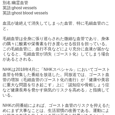
別名:幽霊血管
英語:ghost vessels
英語:ghost blood vessels
血流が途絶えて消失してしまった血管、特に毛細血管のこ
と。
毛細血管は全身に張り巡らされた微細な血管であり、身体
の隅々に酸素や栄養素を行き渡らせる役目を担っている。
この毛細血管に、血行不良などにより充分に血液が届かな
くなると、毛細血管が消失（ゴースト化）してしまう場合
があるとされる。
NHKは2018年4月に「NHKスペシャル」においてゴースト
血管を特集した番組を放送した。同放送では、ゴースト血
管の増加（毛細血管のゴースト化の進行）が「健康や美容
に重大な問題を引き起こす」上に「認知症や骨粗しょう症
など健康長寿を脅かす病気のリスクを高める」と指摘して
いる。
NHKの同番組によれば、ゴースト血管のリスクを抑えるた
めにまず大事なことは、生活習慣の改善である。運動によ