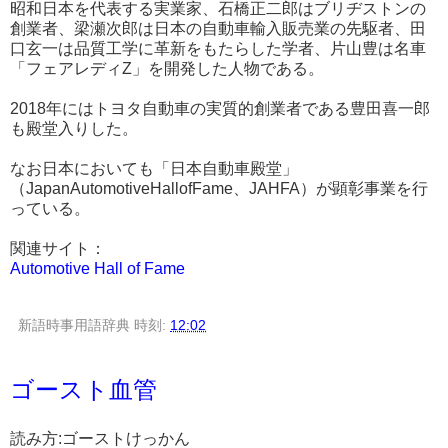
昭和日本を代表する実業家、石橋正二郎はブリヂストンの
創業者、梁瀬次郎は日本の自動車輸入販売業の先駆者、田
口玄一は品質工学に革新をもたらした学者、片山豊は名車
「フェアレディZ」を開発した人物である。
2018年にはトヨタ自動車の実質的創業者である豊田喜一郎
も殿堂入りした。
なお日本においても「日本自動車殿堂」
（JapanAutomotiveHallofFame、JAHFA）が顕彰事業を行
っている。
関連サイト：
Automotive Hall of Fame
新語時事用語辞典
時刻:
12:02
ゴースト血管
読み方:ゴーストけっかん