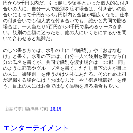
円から5千円以内だ。引っ越しや留学といった個人的な付き
合いの人に、自分一人で餞別を渡す場合は、付き合いの度
合いによって千円から3万円以内と金額が幅広くなる。仕事
の付き合いでも個人的な付き合いでも、誰かと共同で贈る
場合は、一人当たり5百円から3千円で集めるケースが多
い。餞別の金額に迷ったら、他の人にいくらにするかを聞
いて合わせると無難だ。
のしの書き方では、水引の上に「御餞別」や「おはなむ
け」と書く。水引の下には、自分一人で餞別を渡すなら自
分の氏名を書くが、共同で餞別を渡す場合は「○○部一同」
のように部署やグループ名を書く。ただし目下の人が目上
の人に「御餞別」を使うのは失礼にあたる。そのため上司
が退職する場合には「おはなむけ」や「御退職御祝」を使
う。目上の人にはお金ではなく品物を贈る場合も多い。
新語時事用語辞典
時刻:
16:18
エンターテイメント