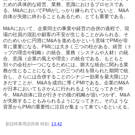
ための具体的な経営、業務、意識におけるプロセスであ
る。M&AにおいてPMIがしっかり練られていないと、M&A
自体が失敗に終わることもあるため、とても重要である。
M&Aにおいて、企業同士の事業や経営の合併の過程で、現
場の社員の混乱や顧客の不安が生じることがみられる。そ
のためいかに円滑にM&Aを進めるかという意味でPMIが非
常に重要になる。PMIには大きく三つの柱がある。経営（ト
ップの理念や戦略）の統合、業務（システムや人材）の統
合、意識（企業の風土や理念）の統合である。もともと
別々の会社が一つになるためには、膨大な統合に関わる業
務が生じることになる。この三つの柱を限られた期間で統
合し、さらには合併することのシナジー効果を最大限にひ
きだすことが、M&Aを成功に導くPMIである。企業のM&A
が日本においてもさかんに行われるようになってきた昨
今、M&A自体に目が行きその後の戦略が追いつかず、M&A
が失敗することもみられるようになってきた。そのような
背景からPMIの重要性に注目が集まって来ているといえる。
新語時事用語辞典
時刻:
13:42