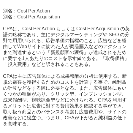
別名：Cost Per Action
別名：Cost Per Acquisition
CPAは、Cost Per Action もしくは Cost Per Acquisition の英
語の略称であり、主にデジタルマーケティングや SEO の分
野で用用いられる、広告単価の指標のこと。広告などを経
由してWebサイトに訪れた人が商品購入などのアクション
まで到達するという「新規顧客の獲得」が達成されるため
に要する1人あたりのコストを示す値である。「取得価格」
「投入費用」などと訳されることもある。
CPAは主に広告媒体による成果報酬の分析に使用する。新
規の顧客を獲得するためのコストを計算する事で、純利益
の計算などをする際に必要となる。また、広告媒体にもい
くつかの種類があり、クリック型、インプレッション型、
成果報酬型、視聴課金型などに分けられる。CPAを利用す
るメリットは広告に対する費用効果を確認する事ができ、
取り扱う商品とのバランスを考慮し広告費用や、サイトの
改善などに役立つ。つまり、CPAが下がると純利益の低下
を意味する。