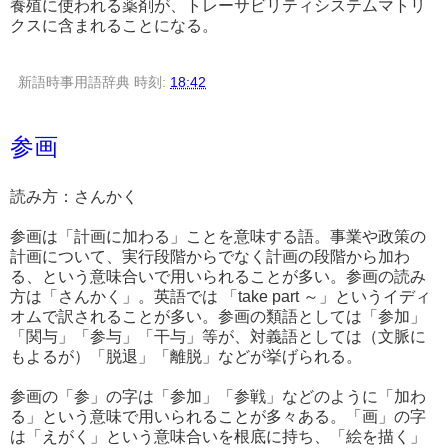
養殖に使われる薬剤が、トレーサビリティシステムマトリ
クスに含まれることになる。
新語時事用語辞典
時刻:
18:42
参画
読み方：さんかく
参画は「計画に加わる」ことを意味する語。事業や政策の
計画について、実行段階からでなく計画の段階から加わ
る、という意味合いで用いられることが多い。参画の読み
方は「さんかく」。英語では 「take part ～」というイディ
オムで訳されることが多い。参画の類語としては「参加」
「関与」「参与」「干与」等が、対義語としては（文脈に
もよるが）「脱退」「離脱」などが挙げられる。
参画の「参」の字は「参加」「参戦」などのように「加わ
る」という意味で用いられることが多々ある。「画」の字
は「えがく」という意味合いを根底に持ち、「絵を描く」