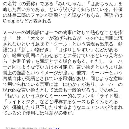
の名前（の愛称）である「みいちゃん」「はあちゃん」を
略した言い方である、という説がよく知られている。俳優
の林長二郎のファンが語源とする説などもある。英語では
Groupieなどと表される。
ミーハーの対義語には一つの物事に対して熱心なことを指
す「一途」「オタク」が挙げられるが、その他に周囲に流
されないという意味で「クール」という表現も出来る。類
語には「新しい物好き」「目移りしやすい」などがある
が、軽率で周囲に合わせることに長けているという見方か
ら「お調子者」を類語とする場合もある。ただし、ミーハ
ーと同じような使い方は不可能で、言い換えというより意
義上の類語というイメージが強い。他方、ミーハーという
言葉自体が死語とされている風潮があり、同じような意味
で用いられている言葉には「にわか」があり、ミーハーの
現代的な言い換えとしては最も一般的だろう。その他に
「軽い」という点からミーハー的なファンを「ライト層」
「ライトオタク」などと呼称するケースも多くみられる
が、揶揄したり見下したりするようなニュアンスが含まれ
ているので使用には注意が必要だ。