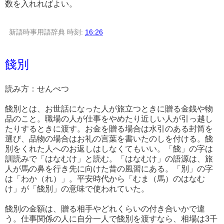
数を入れればよい。
新語時事用語辞典
時刻:
16:26
餞別
読み方：せんべつ
餞別とは、お世話になった人が旅立つときに贈る金銭や物
品のこと。職場の人が仕事をやめたり近しい人が引っ越し
たりするときに渡す。お金を贈る場合は水引のある封筒を
選び、品物の場合はお礼の言葉を書いたのしを付ける。餞
別をくれた人へのお返しはしなくてもいい。「餞」の字は
訓読みで「はなむけ」と読む。「はなむけ」の語源は、旅
人が馬の鼻を行き先に向けた昔の風習にある。「別」の字
は「わか（れ）」。平安時代から「むま（馬）のはなむ
け」が「餞別」の意味で使われていた。
餞別の金額は、贈る相手やどれくらいの付き合いかで違
う。仕事関係の人に自分一人で餞別を渡すなら、相場は3千