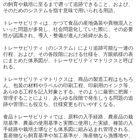
の飼育や栽培に至るまで遡って追跡できること、および、
そのためのシステムを指す意味で用いられる用語。
トレーサビリティは、かつて食品の産地偽装や異物混入と
いった問題が多発し、社会問題化していた際に、その必要
性が認識され、導入・整備が進んだ経緯がある。
トレーサビリティ（のシステム）により追跡可能な一連の
行程、および、その各段階における仕様を、方眼紙様の表
にまとめた体系図が、トレーサビリティマトリクスと呼ば
れる。
トレーサビリティマトリクスは、商品の製造工程はもちろ
ん、包装の材料やラベルの印刷工程、印刷用のインク等、
あらゆる工程を記入対象とする。そのように厳密に把握・
管理することにより、あらゆる段階で発生しうる問題の追
跡や管理にも役立ち、仕様変更も行いやすくなる。
食品トレーサビリティでは、原料の入手経路、農産品の栽
培基準、農薬の使用基準と実際に使用した実績、種苗の入
手経路や栽培土壌なども体系図に組み込まれ管理される。
畜産物なら飼育基準や加工基準が、海産物なら漁獲地や、