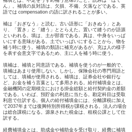
補填とは、不足をうずめ補う意味のこと。読みは「ほて
ん」。補填の反対語は、欠損、不備、欠落などである。英
語では compensation の語に訳されることが多い。
補は「おぎなう」と読む。古い語形に「おきぬう」とあ
り、「置き」と「縫う」ととらえた。置いて縫うのが語源
といわれる。填は、土が部首である。真は、中身をいっぱ
いにする意味がある。土でいっぱいにすることから、物を
補う時に使う。補填の類語に補充があるが、充は人の様子
を表す会意文字であるため、主に人を補う時に使う。
填補は、補填と同意語である。補填を使うのが一般的で、
填補はあまり使用しない。しかし、保険会社の専門用語と
しては、填補が使用される。補填は、証券会社や銀行な
ど、お金を補う言葉として多用される。給付補填金とは、
金融機関の定期積立における掛金総額と給付契約金の差額
である。いわば、預貯金の利息に当たる。勘定科目は受取
利息で仕訳する。個人の給付補填金には、分離課税に加え
て2037年までは復興特別所得税が課税される。法人の場合
は総合課税になる。源泉された税金は、租税公課として仕
訳する。
経費補填金とは、助成金や補助金を受け取り、経費に補填