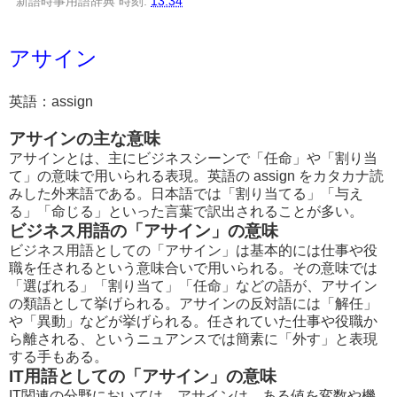
新語時事用語辞典
時刻:
13:34
アサイン
英語：assign
アサインの主な意味
アサインとは、主にビジネスシーンで「任命」や「割り当
て」の意味で用いられる表現。英語の assign をカタカナ読
みした外来語である。日本語では「割り当てる」「与え
る」「命じる」といった言葉で訳出されることが多い。
ビジネス用語の「アサイン」の意味
ビジネス用語としての「アサイン」は基本的には仕事や役
職を任されるという意味合いで用いられる。その意味では
「選ばれる」「割り当て」「任命」などの語が、アサイン
の類語として挙げられる。アサインの反対語には「解任」
や「異動」などが挙げられる。任されていた仕事や役職か
ら離される、というニュアンスでは簡素に「外す」と表現
する手もある。
IT用語としての「アサイン」の意味
IT関連の分野においては、アサインは、ある値を変数や機