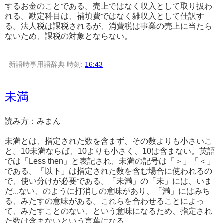
するお金のことである。売上ではなく収入として取り扱わ
れる。勘定科目は、補填費ではなく雑収入として仕訳す
る。法人税は課税されるが、消費税は事業の売上に当たら
ないため、課税の対象とならない。
新語時事用語辞典
時刻:
16:43
未満
読み方：みまん
未満とは、指定された数を含まず、その数よりも小さいこ
と。10未満ならば、10よりも小さく、10は含まない。英語
では「Less then」と表記され、未満の記号は「＞」「＜」
である。「以下」は指定された数を含む場合に使われるの
で、使い分けが必要である。「未満」の「未」には、いま
だ...ない、のように打消しの意味があり、「満」にはみち
る、みたすの意味がある。これらを合わせることによっ
て、みたすことのない、という意味になるため、指定され
た数は含まないという言葉になる。