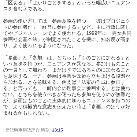
「区切る」「はかりごとをする」といった幅広いニュアン
スを含む字である。
参画の使い方しては「参画意識を持つ」「彼はプロジェク
トの参画者だ」「経営に参画する」など。主に行政に関し
てやビジネスシーンでよく使われる。1999年に「男女共同
参画社会基本法」が制定されたことを機に、知名度が高ま
り、よく使われるようになった。
「参画」と「参加」は、どちらも「ものごとに加わる」と
いう意味を持つが、ニュアンスが異なる。参加はものごと
の一員として加わる、またはすでにあるものに加わること
を意味する。一方、参画は事業や政策を立ち上げる段階か
ら加わることを意味する。例えば「法案の作成に参画す
る」と言っても、「町内会の理事会に参画する」とは使わ
ない。どちらを使うべきか迷ったら参加を使うのが無難だ
が、参画はものごとに主体的に加わるニュアンスを持つの
で、より積極的な意志を伝えたい時は「参画」のほうが好
まれるかもしれない。
新語時事用語辞典
時刻:
18:15