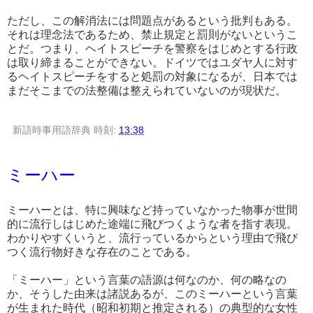
ただし、この解消法には問題点があるという批判もある。
それは理念法であるため、禁止規定と罰則がないというこ
とだ。つまり、ヘイトスピーチを警察をはじめとする行政
は取り締まることができない。ドイツではユダヤ人に対す
るヘイトスピーチをすると処罰の対象になるが、日本では
まだそこまでの法整備は整えられていないのが現状だ。
新語時事用語辞典
時刻:
13:38
ミーハー
ミーハーとは、特に興味など持っていなかった物事が世間
的に流行しはじめた途端に飛びつくような者を指す表現。
わかりやすくいうと、流行っているからという理由で飛び
つく流行物好きな存在のことである。
「ミーハー」という言葉の語源は何なのか、何の略なの
か、そうした由来は諸説あるが、このミーハーという言葉
が生まれた時代（昭和初期と推定される）の典型的な女性