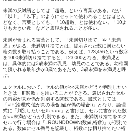
未満の反対語としては「超過」という言葉がある。だが、
「以上」「以下」のようにセットで使われることはほとん
どなく、言葉としても、「10超過」とは使わない。「10よ
りも大きい数」などと表現されることが多い。
未満が含まれる言葉として、「未満切り捨て」や「未満
児」がある。未満切り捨てとは、提示された数に満たない
桁の数を取り払うことである。例えば、123,456という数字
を1000未満切り捨てすると、123,000となる。未満児と
は、具体的には3歳未満の乳児、幼児のことである。幼稚園
で預かれる最年少が3歳であるため、3歳未満を未満児と呼
ぶ。
エクセルにおいて、セルの値が○○未満かどうか判別したい
ときは「IF関数」を用いることができる。選択されたセル
の内容が真か偽か判別する関数である。書式としては
「=IF(論理式,値が真の場合,[値が偽の場合])」となり、論理
式に「判別したいセル＜○○」と書けば、セルに書かれた数
が○○未満かどうか判別できる。また、未満切り捨てをエク
セルで行う場合は「=ROUNDDOWN(数値,桁数)」が便利で
ある。数値にセル番号を記載し、桁数には切り捨てたい桁