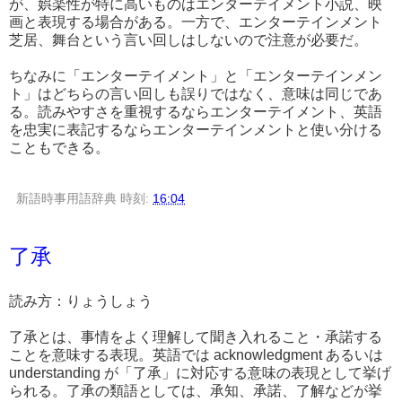
が、娯楽性が特に高いものはエンターテイメント小説、映
画と表現する場合がある。一方で、エンターテインメント
芝居、舞台という言い回しはしないので注意が必要だ。
ちなみに「エンターテイメント」と「エンターテインメン
ト」はどちらの言い回しも誤りではなく、意味は同じであ
る。読みやすさを重視するならエンターテイメント、英語
を忠実に表記するならエンターテインメントと使い分ける
こともできる。
新語時事用語辞典
時刻:
16:04
了承
読み方：りょうしょう
了承とは、事情をよく理解して聞き入れること・承諾する
ことを意味する表現。英語では acknowledgment あるいは
understanding が「了承」に対応する意味の表現として挙げ
られる。了承の類語としては、承知、承諾、了解などが挙