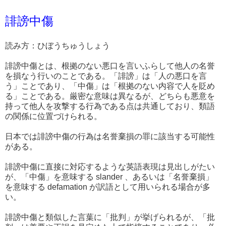
誹謗中傷
読み方：ひぼうちゅうしょう
誹謗中傷とは、根拠のない悪口を言いふらして他人の名誉
を損なう行いのことである。「誹謗」は「人の悪口を言
う」ことであり、「中傷」は「根拠のない内容で人を貶め
る」ことである。厳密な意味は異なるが、どちらも悪意を
持って他人を攻撃する行為である点は共通しており、類語
の関係に位置づけられる。
日本では誹謗中傷の行為は名誉棄損の罪に該当する可能性
がある。
誹謗中傷に直接に対応するような英語表現は見出しがたい
が、「中傷」を意味する slander 、あるいは「名誉棄損」
を意味する defamation が訳語として用いられる場合が多
い。
誹謗中傷と類似した言葉に「批判」が挙げられるが、「批