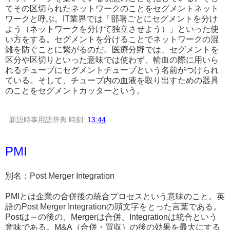
てその区切られたネットワークのことをセグメントネット
ワークと呼ぶ。IT業界では「部署ごとにセグメントを分け
よう（ネットワークを分けて独立させよう）」といった使
い方をする。セグメントを分けることでネットワークの混
雑を防ぐことに繋がるのだ。医療分野では、セグメントを
区分や区切りといった意味では使わず、輸血の際に用いら
れるチューブにセグメントチューブという名前がつけられ
ている。そして、チューブ内の血液を取り出すための器具
のことをセグメントカッターという。
新語時事用語辞典
時刻:
13:44
PMI
別名：Post Merger Integration
PMIとは企業の合併後の統合プロセスという意味のこと。英
語のPost Merger Integrationの頭文字をとった言葉である。
Postは～の後の、Mergerは合併、Integrationは統合という
意味である。M&A（合併・買収）の後の効果を最大にする