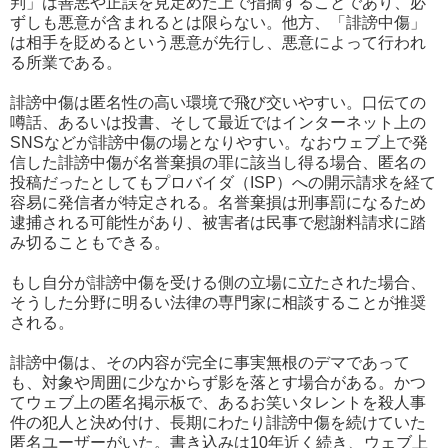
判」は善悪や正誤を見定めた上で指摘することであり、必
ずしも悪意が含まれるとは限らない。他方、「誹謗中傷」
は相手を貶めるという悪意が先行し、悪意によって行われ
る所業である。
誹謗中傷は匿名性の高い環境で飛び交いやすい。口伝ての
噂話、あるいは投書、そして最近ではインターネット上の
SNSなどが誹謗中傷の場となりやすい。なおウェブ上で発
信した誹謗中傷が名誉棄損の罪に該当し得る場合、匿名の
投稿だったとしてもプロバイダ（ISP）への開示請求を経て
容易に発信者が特定される。名誉棄損は刑事罰になるため
逮捕される可能性があり、被害者は民事で慰謝料請求に踏
み切ることもできる。
もし自分が誹謗中傷を受ける側の立場に立たされた場合、
そうした分野に明るい法律の専門家に相談することが推奨
される。
誹謗中傷は、その内容が完全に事実無根のデマであって
も、対象や周囲に少なからず影を落とす場合がある。かつ
てウェブ上の匿名掲示板で、あるお笑いタレントを殺人事
件の犯人と決め付け、長期にわたり誹謗中傷を続けていた
匿名ユーザーがいた。書き込みは10年近く続き、ウェブ上