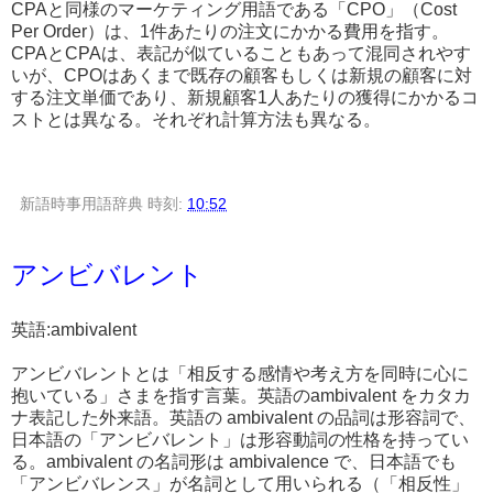
CPAと同様のマーケティング用語である「CPO」（Cost
Per Order）は、1件あたりの注文にかかる費用を指す。
CPAとCPAは、表記が似ていることもあって混同されやす
いが、CPOはあくまで既存の顧客もしくは新規の顧客に対
する注文単価であり、新規顧客1人あたりの獲得にかかるコ
ストとは異なる。それぞれ計算方法も異なる。
新語時事用語辞典
時刻:
10:52
アンビバレント
英語:ambivalent
アンビバレントとは「相反する感情や考え方を同時に心に
抱いている」さまを指す言葉。英語のambivalent をカタカ
ナ表記した外来語。英語の ambivalent の品詞は形容詞で、
日本語の「アンビバレント」は形容動詞の性格を持ってい
る。ambivalent の名詞形は ambivalence で、日本語でも
「アンビバレンス」が名詞として用いられる（「相反性」