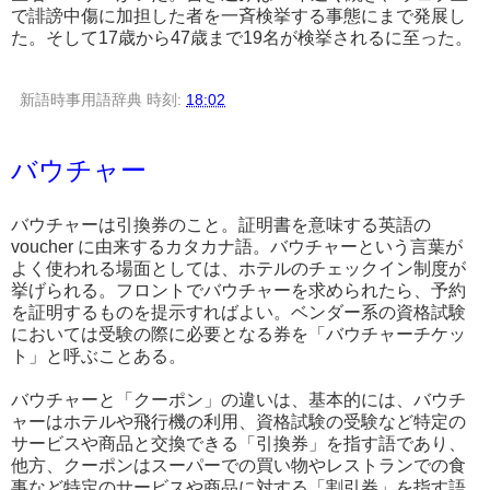
で誹謗中傷に加担した者を一斉検挙する事態にまで発展し
た。そして17歳から47歳まで19名が検挙されるに至った。
新語時事用語辞典
時刻:
18:02
バウチャー
バウチャーは引換券のこと。証明書を意味する英語の
voucher に由来するカタカナ語。バウチャーという言葉が
よく使われる場面としては、ホテルのチェックイン制度が
挙げられる。フロントでバウチャーを求められたら、予約
を証明するものを提示すればよい。ベンダー系の資格試験
においては受験の際に必要となる券を「バウチャーチケッ
ト」と呼ぶことある。
バウチャーと「クーポン」の違いは、基本的には、バウチ
ャーはホテルや飛行機の利用、資格試験の受験など特定の
サービスや商品と交換できる「引換券」を指す語であり、
他方、クーポンはスーパーでの買い物やレストランでの食
事など特定のサービスや商品に対する「割引券」を指す語