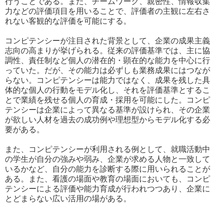
行うことである。また、チームワーク、親密性、情報収集
力などの評価項目を用いることで、評価者の主観に左右さ
れない客観的な評価を可能にする。
コンピテンシーが注目された背景として、企業の成果主義
志向の高まりが挙げられる。従来の評価基準では、主に協
調性、責任制など個人の潜在的・顕在的な能力を中心に行
っていた。だが、その能力は必ずしも業務成果にはつなが
らない。コンピテンシーは能力ではなく、成果を残した具
体的な個人の行動をモデル化し、それを評価基準とするこ
とで業績を残せる個人の育成・採用を可能にした。コンピ
テンシーは企業によって異なる基準が設けられ、その企業
が欲しい人材を過去の成功例や理想型からモデル化する必
要がある。
また、コンピテンシーが利用される例として、就職活動中
の学生が自分の強みや弱み、企業が求める人物と一致して
いるかなど、自分の能力を診断する際に用いられることが
ある。また、看護の場面や教育の場面においても、コンピ
テンシーによる評価や能力育成が行われつつあり、企業に
とどまらない広い活用の場がある。