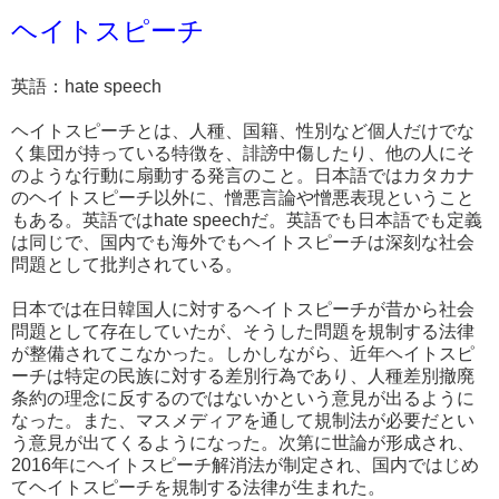
ヘイトスピーチ
英語：hate speech
ヘイトスピーチとは、人種、国籍、性別など個人だけでな
く集団が持っている特徴を、誹謗中傷したり、他の人にそ
のような行動に扇動する発言のこと。日本語ではカタカナ
のヘイトスピーチ以外に、憎悪言論や憎悪表現ということ
もある。英語ではhate speechだ。英語でも日本語でも定義
は同じで、国内でも海外でもヘイトスピーチは深刻な社会
問題として批判されている。
日本では在日韓国人に対するヘイトスピーチが昔から社会
問題として存在していたが、そうした問題を規制する法律
が整備されてこなかった。しかしながら、近年ヘイトスピ
ーチは特定の民族に対する差別行為であり、人種差別撤廃
条約の理念に反するのではないかという意見が出るように
なった。また、マスメディアを通して規制法が必要だとい
う意見が出てくるようになった。次第に世論が形成され、
2016年にヘイトスピーチ解消法が制定され、国内ではじめ
てヘイトスピーチを規制する法律が生まれた。