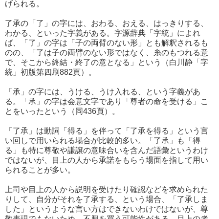
げられる。
了承の「了」の字には、おわる、おえる、はっきりする、
わかる、といった字義がある。字源辞典「字統」によれ
ば、「了」の字は「子の両臂のない形」とも解釈されるも
のの、「了は子の両臂のない形ではなく、糸のもつれる意
で、そこから終結・終了の意となる」という（白川静「字
統」初版第四刷882頁）。
「承」の字には、うける、うけ入れる、という字義があ
る。「承」の字は会意文字であり「尊者の命を受ける」こ
とをいったという（同436頁）。
「了承」は動詞「得る」を伴って「了承を得る」という言
い回しで用いられる場合が比較的多い。「了承」も「得
る」も特に尊敬や謙譲の意味合いを含んだ語彙というわけ
ではないが、目上の人から承諾をもらう場面を指して用い
られることが多い。
上司や目上の人から説明を受けたり確認などを求められた
りして、自分がそれを了承する、という場合、「了承しま
した」というような言い方はできないわけではないが、尊
敬表現でもないため、不興を買う可能性がある。目上の者