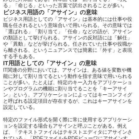
る」「命じる」といった言葉で訳出されることが多い。
ビジネス用語の「アサイン」の意味
ビジネス用語としての「アサイン」は基本的には仕事や役
職を任されるという意味合いで用いられる。その意味では
「選ばれる」「割り当て」「任命」などの語が、アサイン
の類語として挙げられる。アサインの反対語には「解任」
や「異動」などが挙げられる。任されていた仕事や役職か
ら離される、というニュアンスでは簡素に「外す」と表現
する手もある。
IT用語としての「アサイン」の意味
IT関連の分野においては、アサインは、ある値を変数や機
能に対して割り当てるという動作を指す意味で用いられる
ことが多い。たとえば、特定のキー入力をアプリケーショ
ンやプログラムの機能に割り当てることを「キーアサイ
ン」という。アプリケーションによってはキーコンフィグ
と呼ばれる設定項目が存在するが、これはキーアサインを
設定している。
特定のファイル形式を開く際に常に使用するアプリケーシ
ョンを設定する場合もアサインと呼ぶことがある。例え
ば、「テキストファイルはテキストエディタにアサインさ
れている」「PDFファイルをPDFビューワにアサインす