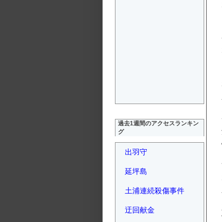
過去1週間のアクセスランキン
グ
出羽守
延坪島
土浦連続殺傷事件
迂回献金