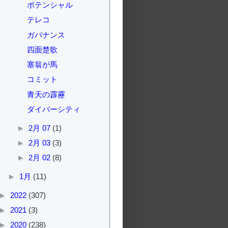
ポテンシャル
テレコ
ガバナンス
四面楚歌
塞翁が馬
コミット
青天の霹靂
ダイバーシティ
►
2月 07
(1)
►
2月 03
(3)
►
2月 02
(8)
►
1月
(11)
►
2022
(307)
►
2021
(3)
►
2020
(238)