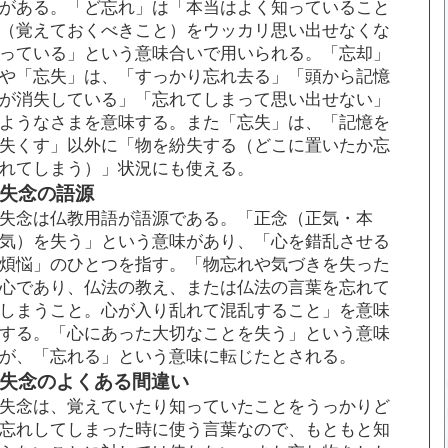
がある。「ど忘れ」は「本当はよく知っていること
（覚えておくべきこと）をウッカリ思い出せなくな
っている」という意味合いで用いられる。「忘却」
や「忘失」は、「すっかり忘れ去る」「頭から記憶
が消失している」「忘れてしまって思い出せない」
ようなさまを意味する。また「忘失」は、「記憶を
失くす」以外に「物を紛失する（どこに置いたか忘
れてしまう）」状況にも使える。
失念の語源
失念は仏教用語が語源である。「正念（正気・本
気）を失う」という意味があり、「心を錯乱させる
煩悩」のひとつを指す。「物忘れや気づきを失った
心であり、仏法の教え、または仏法の言葉を忘れて
しまうこと。心が入り乱れて混乱すること」を意味
する。「心にあった大切なことを失う」という意味
が、「忘れる」という意味に転じたとされる。
失念のよくある間違い
失念は、覚えていたり知っていたことをうっかりど
忘れしてしまった時に使う言葉なので、もともと知