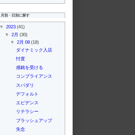
月別・日別に探す
▼
2023
(41)
▼
2月
(30)
▼
2月 08
(18)
ダイナミック入店
忖度
感銘を受ける
コンプライアンス
スパダリ
デフォルト
エビデンス
リテラシー
ブラッシュアップ
失念