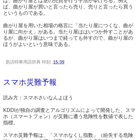
は、曲がり屋とは逆の売買を行う手法が挙げらる。例え
ば、曲がり屋が買いと言ったら売り、売りと言ったら買う
というものである。
曲がり屋を用いた相場の格言に「当たり屋につくな、曲が
り屋に向かえ」がある。当たり屋ははいつか外すことがあ
るが、曲がり屋はいつまで経っても外すので、曲がり屋の
ほうがよいという意味である。
新語時事用語辞典
時刻:
15:39
スマホ災難予報
読み方：スマホさいなんよほう
KDDIが独自の調査とアルゴリズムによって開発した、スマ
ホ（スマートフォン）が災難に遭う危険性を数値で表した
指標。
スマホ災難予報は、「スマホなくし指数」（紛失する危険