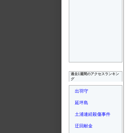
過去1週間のアクセスランキン
グ
出羽守
延坪島
土浦連続殺傷事件
迂回献金