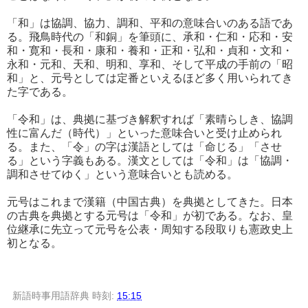
「和」は協調、協力、調和、平和の意味合いのある語であ
る。飛鳥時代の「和銅」を筆頭に、承和・仁和・応和・安
和・寛和・長和・康和・養和・正和・弘和・貞和・文和・
永和・元和、天和、明和、享和、そして平成の手前の「昭
和」と、元号としては定番といえるほど多く用いられてき
た字である。
「令和」は、典拠に基づき解釈すれば「素晴らしき、協調
性に富んだ（時代）」といった意味合いと受け止められ
る。また、「令」の字は漢語としては「命じる」「させ
る」という字義もある。漢文としては「令和」は「協調・
調和させてゆく」という意味合いとも読める。
元号はこれまで漢籍（中国古典）を典拠としてきた。日本
の古典を典拠とする元号は「令和」が初である。なお、皇
位継承に先立って元号を公表・周知する段取りも憲政史上
初となる。
新語時事用語辞典
時刻:
15:15