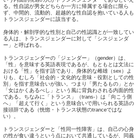
る。性自認が男女どちらか一方に帰属する場合に限ら
ず、中間的、流動的、超越的な性自認を抱いている人も
トランスジェンダーに該当する。
身体的・解剖学的な性別と自己の性認識とが一致してい
る人は、トランスジェンダーに対して「シスジェンダ
ー」と呼ばれる。
トランスジェンダーの「ジェンダー」（gender）は、
「性」を意味する英語表現であるが、もともとは文法に
おける「性」を指す語であり、身体的な雌雄（sex）よ
りも、むしろ「社会的・文化的な意味・役割としての性
別」を指す意味合いが強い。つまり「男たるもの」とか
「女はかくあるべし」という風に背負わされる内面的性
である。ちなみに「トランス」（trans-）は「向こう側
へ」「超えて行く」という意味合いで用いられる英語の
接頭辞である（恍惚・トランス状態のtranceではな
い）。
トランスジェンダーと「性同一性障害」は、自己の心身
の性が食い違うという点において共通しているが、同義