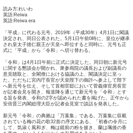
読み方:れいわ
英語:Reiwa
英語:Reiwa era
「平成」に代わる元号。2019年（平成30年）4月1日に閣議
決定され、同日公表された。5月1日午前0時に、皇位が継承
され皇太子徳仁親王が天皇へ即位すると同時に、元号も正
式に「平成」から「令和」へ切り替わる。
「令和」は4月1日午前に正式に決定した。同日朝に新元号
に関する懇談会が開かれ、衆参両院の議長および副議長の
意見聴取と、全閣僚における協議の上、閣議決定に至っ
た。ただちに宮内庁長官が天皇陛下の御許へ参上して陛下
へ新元号を伝え、そして首相官邸において菅義偉官房長官
が記者会見を開き、報道陣を通じて新元号を「令和」とす
る旨を発表、令和の2字が認められた書を掲げた。正午から
安倍晋三内閣総理大臣が記者会見室で談話を発表した。
新元号「令和」の典拠は「万葉集」である。万葉集に収載
されている梅の花の歌32首の序文にある、「初春の令月に
して、気淑く風和ぎ、梅は鏡前の粉を披き、蘭は珮後の香