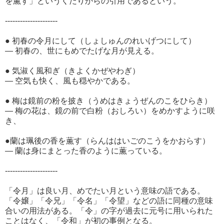
を薫す」というくだりからの引用であるという。
---------------------
● 初春の令月にして（しょしゅんのれいげつにして）
― 初春の、世にもめでたげな月が見える。
● 気淑く風和ぎ（きよくかぜやわぎ）
― 空気も快く、風も穏やかである。
● 梅は鏡前の粉を披き（うめはきょうぜんのこをひらき）
― 梅の花は、鏡の前で白粉（おしろい）をめかすように咲
き、
●蘭は珮後の香を薫す（らんははいごのこうをかおらす）
― 蘭は身にまとった香のように薫っている。
---------------------
「令月」は良い月、めでたい月という意味の語である。
「令嬢」「令兄」「令名」「令望」などの語に同種の意味
合いの用法がある。「令」の字が過去に元号に用いられた
ことはなく、「令和」が初の事例となる。