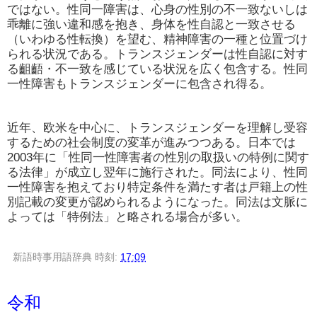
ではない。性同一障害は、心身の性別の不一致ないしは
乖離に強い違和感を抱き、身体を性自認と一致させる
（いわゆる性転換）を望む、精神障害の一種と位置づけ
られる状況である。トランスジェンダーは性自認に対す
る齟齬・不一致を感じている状況を広く包含する。性同
一性障害もトランスジェンダーに包含され得る。
近年、欧米を中心に、トランスジェンダーを理解し受容
するための社会制度の変革が進みつつある。日本では
2003年に「性同一性障害者の性別の取扱いの特例に関す
る法律」が成立し翌年に施行された。同法により、性同
一性障害を抱えており特定条件を満たす者は戸籍上の性
別記載の変更が認められるようになった。同法は文脈に
よっては「特例法」と略される場合が多い。
新語時事用語辞典
時刻:
17:09
令和