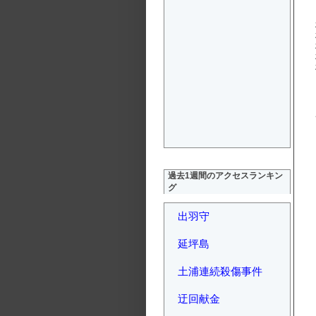
過去1週間のアクセスランキン
グ
出羽守
延坪島
土浦連続殺傷事件
迂回献金