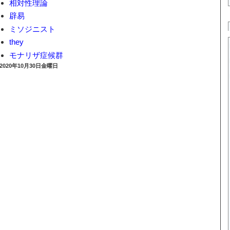
相対性理論
辟易
ミソジニスト
they
モナリザ症候群
2020年10月30日金曜日