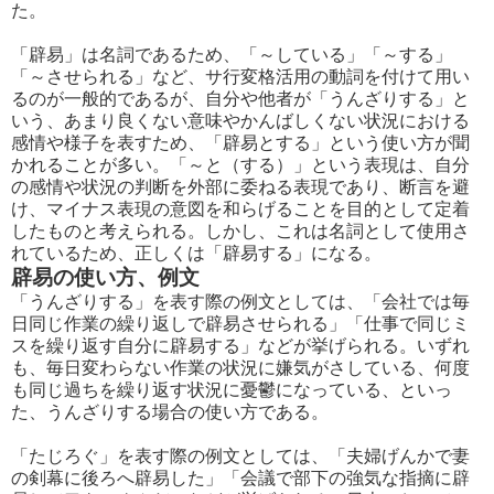
た。
「辟易」は名詞であるため、「～している」「～する」
「～させられる」など、サ行変格活用の動詞を付けて用い
るのが一般的であるが、自分や他者が「うんざりする」と
いう、あまり良くない意味やかんばしくない状況における
感情や様子を表すため、「辟易とする」という使い方が聞
かれることが多い。「～と（する）」という表現は、自分
の感情や状況の判断を外部に委ねる表現であり、断言を避
け、マイナス表現の意図を和らげることを目的として定着
したものと考えられる。しかし、これは名詞として使用さ
れているため、正しくは「辟易する」になる。
辟易の使い方、例文
「うんざりする」を表す際の例文としては、「会社では毎
日同じ作業の繰り返しで辟易させられる」「仕事で同じミ
スを繰り返す自分に辟易する」などが挙げられる。いずれ
も、毎日変わらない作業の状況に嫌気がさしている、何度
も同じ過ちを繰り返す状況に憂鬱になっている、といっ
た、うんざりする場合の使い方である。
「たじろぐ」を表す際の例文としては、「夫婦げんかで妻
の剣幕に後ろへ辟易した」「会議で部下の強気な指摘に辟