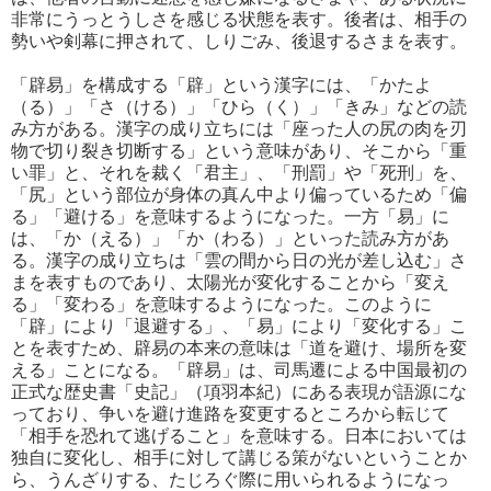
非常にうっとうしさを感じる状態を表す。後者は、相手の
勢いや剣幕に押されて、しりごみ、後退するさまを表す。
「辟易」を構成する「辟」という漢字には、「かたよ
（る）」「さ（ける）」「ひら（く）」「きみ」などの読
み方がある。漢字の成り立ちには「座った人の尻の肉を刃
物で切り裂き切断する」という意味があり、そこから「重
い罪」と、それを裁く「君主」、「刑罰」や「死刑」を、
「尻」という部位が身体の真ん中より偏っているため「偏
る」「避ける」を意味するようになった。一方「易」に
は、「か（える）」「か（わる）」といった読み方があ
る。漢字の成り立ちは「雲の間から日の光が差し込む」さ
まを表すものであり、太陽光が変化することから「変え
る」「変わる」を意味するようになった。このように
「辟」により「退避する」、「易」により「変化する」こ
とを表すため、辟易の本来の意味は「道を避け、場所を変
える」ことになる。「辟易」は、司馬遷による中国最初の
正式な歴史書「史記」（項羽本紀）にある表現が語源にな
っており、争いを避け進路を変更するところから転じて
「相手を恐れて逃げること」を意味する。日本においては
独自に変化し、相手に対して講じる策がないということか
ら、うんざりする、たじろぐ際に用いられるようになっ