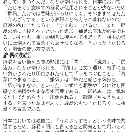
易して口をつぐんだ」などが挙げられる。日本において、
「たじろぐ」意味での辟易が使用されることが少ないため
「辟易」だけでは意味が伝わりにくく、そのままではただ
「うんざりする」という表現にとらえられ兼ねないので、
辟易の後に「たじろぐ」「すくむ」「ひるむ」、また、辟
易の前に「後ろへ」といった追加・補足の表現が必要であ
る。いずれも、相手の剣幕に押されて後退する、相手の勢
いに圧倒されて言葉すら返せなくなる、といった「たじろ
ぐ」場合の使い方である。
辟易の類語
辟易を言い換える際の類語には「閉口」、「嫌気」、「尻
込み」などが挙げられる。「閉口」は文字通り、相手に言
い負かされたり圧倒されたりして「口をつぐむこと」「言
葉につまること」、「嫌気」は「嫌だと感じる気持ち」
「気が進まない」といった、いずれも相手や自分に対し困
惑する感情やさまを表す言葉である。「尻込み」は「気お
くれしてためらう」「圧倒される」「躊躇（ちゅうちょ）
する」と言った意味があり、辟易のもつ「たじろく」に相
当する言葉である。
日本においては独自に、「うんざりする」という意味で共
通するため、辟易＝閉口と言えるほど同義として用いられ