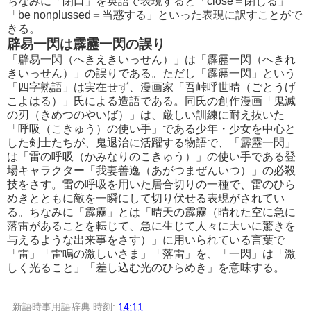
ちなみに「閉口」を英語で表現すると「close＝閉じる」
「be nonplussed＝当惑する」といった表現に訳すことがで
きる。
辟易一閃は霹靂一閃の誤り
「辟易一閃（へきえきいっせん）」は「霹靂一閃（へきれ
きいっせん）」の誤りである。ただし「霹靂一閃」という
「四字熟語」は実在せず、漫画家「吾峠呼世晴（ごとうげ
こよはる）」氏による造語である。同氏の創作漫画「鬼滅
の刃（きめつのやいば）」は、厳しい訓練に耐え抜いた
「呼吸（こきゅう）の使い手」である少年・少女を中心と
した剣士たちが、鬼退治に活躍する物語で、「霹靂一閃」
は「雷の呼吸（かみなりのこきゅう）」の使い手である登
場キャラクター「我妻善逸（あがつまぜんいつ）」の必殺
技をさす。雷の呼吸を用いた居合切りの一種で、雷のひら
めきとともに敵を一瞬にして切り伏せる表現がされてい
る。ちなみに「霹靂」とは「晴天の霹靂（晴れた空に急に
落雷があることを転じて、急に生じて人々に大いに驚きを
与えるような出来事をさす）」に用いられている言葉で
「雷」「雷鳴の激しいさま」「落雷」を、「一閃」は「激
しく光ること」「差し込む光のひらめき」を意味する。
新語時事用語辞典
時刻:
14:11