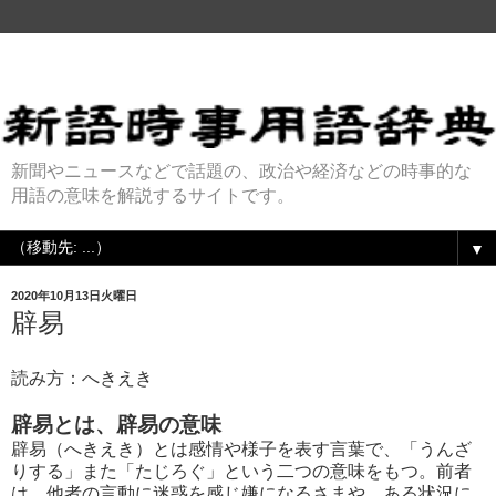
新聞やニュースなどで話題の、政治や経済などの時事的な
用語の意味を解説するサイトです。
▼
2020年10月13日火曜日
辟易
読み方：へきえき
辟易とは、辟易の意味
辟易（へきえき）とは感情や様子を表す言葉で、「うんざ
りする」また「たじろぐ」という二つの意味をもつ。前者
は、他者の言動に迷惑を感じ嫌になるさまや、ある状況に