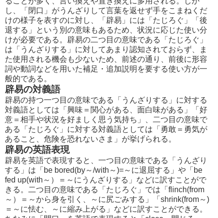
ることが多く、言い換えや置き換えに多用される。しか
し、「閉口」がうんざりして言葉を返せず手をこまねくだ
けの様子を表すのに対し、「辟易」には「たじろぐ」「後
退する」という別の意味もあるため、状況に応じた使い分
けが必要である。辟易の二つ目の意味である「たじろぐ」
は「うんざりする」に対してあまり認知されておらず、ま
た使用される機会も少ないため、前述の通り、前後に形容
詞や動詞などを用いた補足・追加説明を要する使い方が一
般的である。
辟易の対義語
辟易の持つ一つ目の意味である「うんざりする」に対する
対義語としては「興味＝関心がある、面白味がある」「好
意＝相手や状況を好ましく思う気持ち」、二つ目の意味で
ある「たじろぐ」に対する対義語としては「勇敢＝勇気が
あること、危険を恐れないさま」が挙げられる。
辟易の英語表現
辟易を英語で表現すると、一つ目の意味である「うんざり
する」は「be bored(by～/with～)=～に退屈する」や「be
fed up(with～）＝～にうんざりする」などに訳すことがで
きる。二つ目の意味である「たじろぐ」では「flinch(from
～）＝～から身を引く、～に尻ごみする」「shrink(from～)
＝～に怯む、～に縮み上がる」などに訳すことができる。