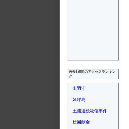
過去1週間のアクセスランキン
グ
出羽守
延坪島
土浦連続殺傷事件
迂回献金